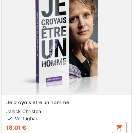
Je croyais être un homme
Janick Christen
check
Verfügbar
18,01 €
shopping_cart
Preis