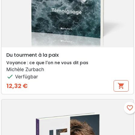
Du tourment à la paix
Voyance : ce que l'on ne vous dit pas
Michèle Zurbach
check
Verfügbar
12,32 €
shopping_cart
Preis
favorite_border