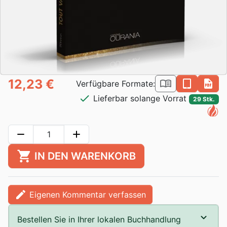
12,23 €
book_open
epub
pdf
Verfügbare Formate:
check
Lieferbar solange Vorrat
29 Stk.
remove
add
shopping_cart
IN DEN WARENKORB
edit
Eigenen Kommentar verfassen
Bestellen Sie in Ihrer lokalen Buchhandlung