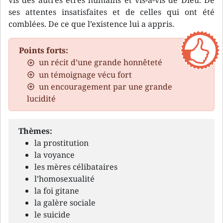
vis des autres êtres humains et vis-à-vis de Dieu. De
ses attentes insatisfaites et de celles qui ont été
comblées. De ce que l’existence lui a appris.
Points forts:
un récit d’une grande honnêteté
un témoignage vécu fort
un encouragement par une grande
lucidité
Thèmes:
la prostitution
la voyance
les mères célibataires
l’homosexualité
la foi gitane
la galère sociale
le suicide