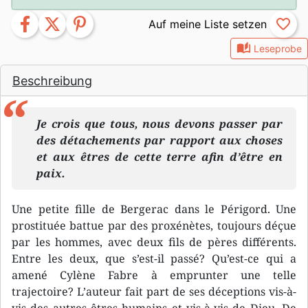
facebook
twitter
pinterest
favorite_border
auto_stories
Leseprobe
Beschreibung
Je crois que tous, nous devons passer par
des détachements par rapport aux choses
et aux êtres de cette terre afin d’être en
paix.
Une petite fille de Bergerac dans le Périgord. Une
prostituée battue par des proxénètes, toujours déçue
par les hommes, avec deux fils de pères différents.
Entre les deux, que s’est-il passé? Qu’est-ce qui a
amené Cylène Fabre à emprunter une telle
trajectoire? L’auteur fait part de ses déceptions vis-à-