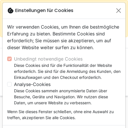
warning
Gemäß
close
cookie
Einstellungen für Cookies
Auf der Webseite Europa bleiben
Ihrem
Standort (Vereinigte Staaten) empfehlen wir Ihnen den
Wir verwenden Cookies, um Ihnen die bestmögliche
Einkauf im Shop
Das Haus der Bibel Schweiz
Erfahrung zu bieten. Bestimmte Cookies sind
erforderlich; Sie müssen sie akzeptieren, um auf
menu
shopping_cart
account_circle
dieser Website weiter surfen zu können.
Unbedingt notwendige Cookies
Diese Cookies sind für die Funktionalität der Website
erforderlich. Sie sind für die Anmeldung des Kunden, den
Einkaufswagen und den Checkout erforderlich.
Analyse-Cookies
search
Diese Cookies sammeln anonymisierte Daten über
Suche
Besuche, Geräte und Navigation. Wir nutzen diese
Daten, um unsere Website zu verbessern.
Startseite
Bücher
Biographien, Zeugnisse
Wenn Sie dieses Fenster schließen, ohne eine Auswahl zu
Tout va bien, champagne! - Une mère dans le milieu
treffen, akzeptieren Sie alle Cookies.
de la nuit