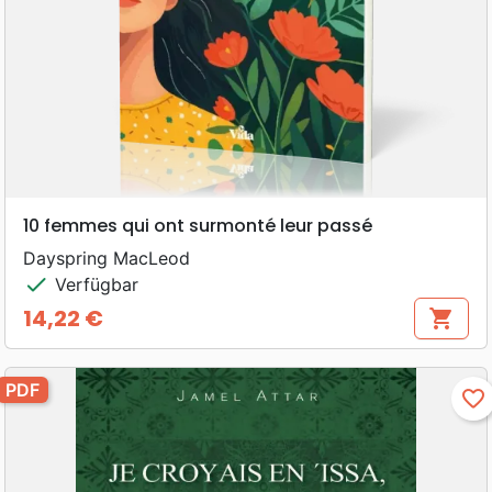
10 femmes qui ont surmonté leur passé
Dayspring MacLeod
check
Verfügbar
14,22 €
shopping_cart
Preis
PDF
favorite_border