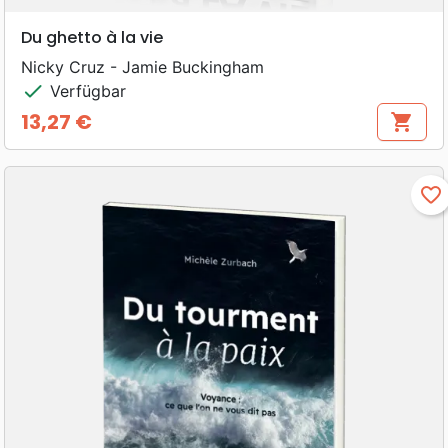
Du ghetto à la vie
Nicky Cruz - Jamie Buckingham
check
Verfügbar
13,27 €
shopping_cart
Preis
favorite_border