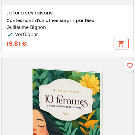
La foi a ses raisons
Confessions d'un athée surpris par Dieu
Guillaume Bignon
check
Verfügbar
19,81 €
shopping_cart
Preis
favorite_border