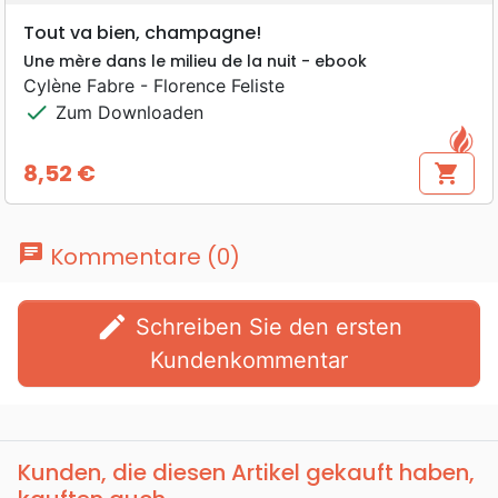
Tout va bien, champagne!
Une mère dans le milieu de la nuit - ebook
Cylène Fabre - Florence Feliste
check
Zum Downloaden
8,52 €
shopping_cart
Preis
chat
Kommentare (0)
edit
Schreiben Sie den ersten
Kundenkommentar
Kunden, die diesen Artikel gekauft haben,