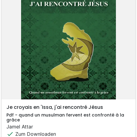
Je croyais en 'Issa, j'ai rencontré Jésus
Pdf - quand un musulman fervent est confronté à la
grâce
Jamel Attar
check
Zum Downloaden