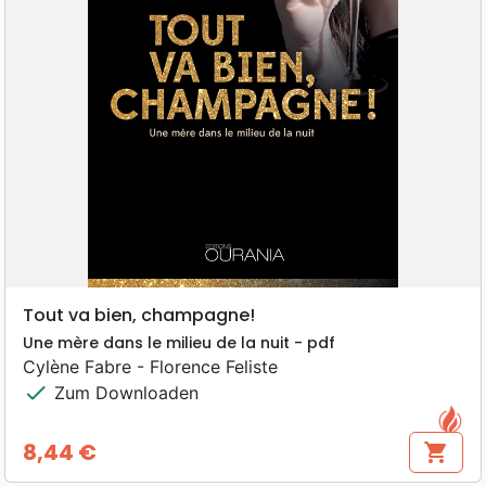
Tout va bien, champagne!
Une mère dans le milieu de la nuit - pdf
Cylène Fabre - Florence Feliste
check
Zum Downloaden
8,44 €
shopping_cart
Preis