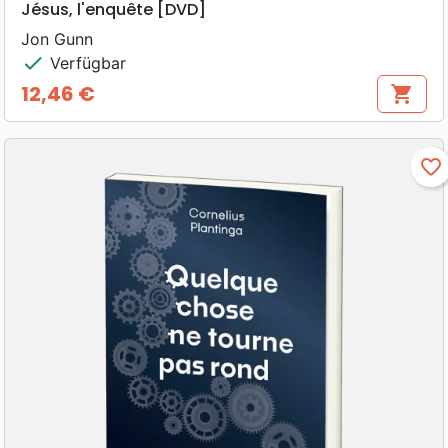
Jésus, l'enquête [DVD]
Jon Gunn
check
Verfügbar
12,46 €
shopping_cart
Preis
favorite_border