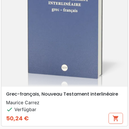
Grec-français, Nouveau Testament interlinéaire
Maurice Carrez
check
Verfügbar
50,24 €
shopping_cart
Preis