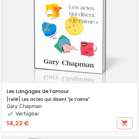
Les Langages de l’amour
[relié] Les actes qui disent "je t’aime"
Gary Chapman
check
Verfügbar
14,22 €
shopping_cart
Preis