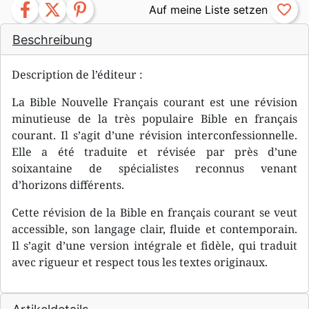
facebook
twitter
pinterest
favorite_border
Beschreibung
Description de l’éditeur :
La Bible Nouvelle Français courant est une révision
minutieuse de la très populaire Bible en français
courant. Il s’agit d’une révision interconfessionnelle.
Elle a été traduite et révisée par près d’une
soixantaine de spécialistes reconnus venant
d’horizons différents.
Cette révision de la Bible en français courant se veut
accessible, son langage clair, fluide et contemporain.
Il s’agit d’une version intégrale et fidèle, qui traduit
avec rigueur et respect tous les textes originaux.