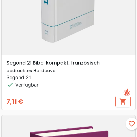
Segond 21 Bibel kompakt, französisch
bedrucktes Hardcover
Segond 21
check
Verfügbar
7,11 €
shopping_cart
Preis
favorite_border