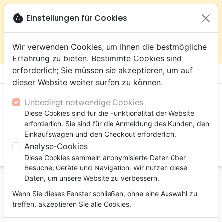
warning
Gemäß
close
cookie
Einstellungen für Cookies
Auf der Webseite Europa bleiben
Ihrem
Standort (Vereinigte Staaten) empfehlen wir Ihnen den
Wir verwenden Cookies, um Ihnen die bestmögliche
Einkauf im Shop
Das Haus der Bibel Schweiz
Erfahrung zu bieten. Bestimmte Cookies sind
erforderlich; Sie müssen sie akzeptieren, um auf
menu
shopping_cart
account_circle
dieser Website weiter surfen zu können.
Unbedingt notwendige Cookies
Diese Cookies sind für die Funktionalität der Website
erforderlich. Sie sind für die Anmeldung des Kunden, den
Einkaufswagen und den Checkout erforderlich.
Analyse-Cookies
search
Diese Cookies sammeln anonymisierte Daten über
Suche
Besuche, Geräte und Navigation. Wir nutzen diese
Daten, um unsere Website zu verbessern.
Startseite
Bibeln
Bibel Standard
Wenn Sie dieses Fenster schließen, ohne eine Auswahl zu
Bible Nouvelle Français Courant - couverture rigide
treffen, akzeptieren Sie alle Cookies.
illustrée, sans deutérocanoniques, tranche bleue