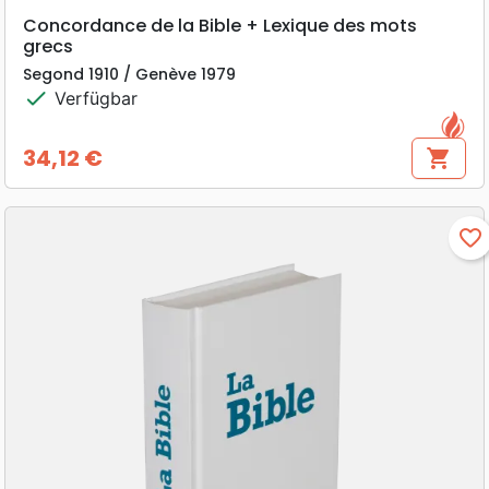
Concordance de la Bible + Lexique des mots
grecs
Segond 1910 / Genève 1979
check
Verfügbar
34,12 €
shopping_cart
Preis
favorite_border