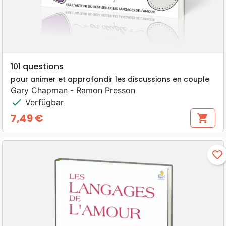
101 questions
pour animer et approfondir les discussions en couple
Gary Chapman - Ramon Presson
check
Verfügbar
7,49 €
shopping_cart
Preis
favorite_border