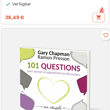
check
Verfügbar
36,49 €
shopping_cart
Preis
favorite_border