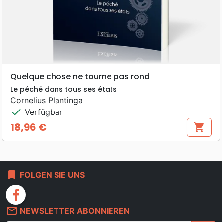
Quelque chose ne tourne pas rond
Le péché dans tous ses états
Cornelius Plantinga
check
Verfügbar
18,96 €
shopping_cart
Preis
bookmark
FOLGEN SIE UNS
facebook
mail_outline
NEWSLETTER ABONNIEREN