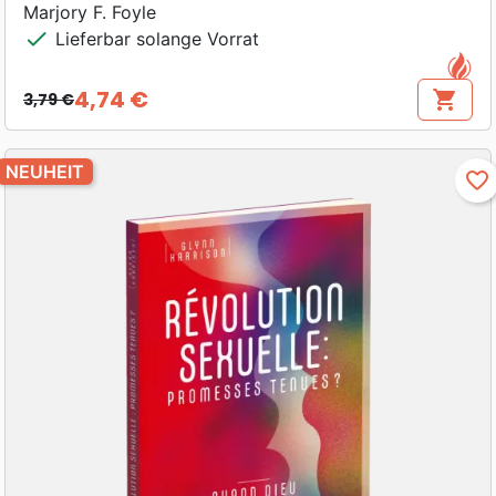
Marjory F. Foyle
check
Lieferbar solange Vorrat
4,74 €
shopping_cart
3,79 €
Verkaufspreis
Preis
NEUHEIT
favorite_border