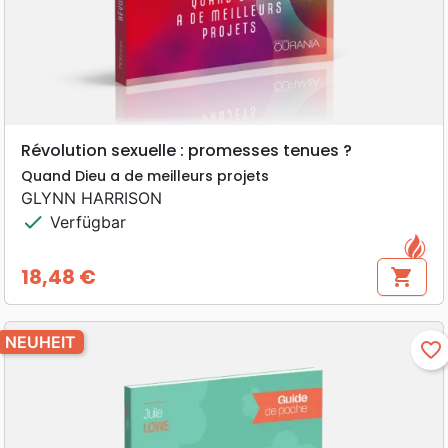
Révolution sexuelle : promesses tenues ?
Quand Dieu a de meilleurs projets
GLYNN HARRISON
check
Verfügbar
18,48 €
shopping_cart
Preis
NEUHEIT
favorite_border