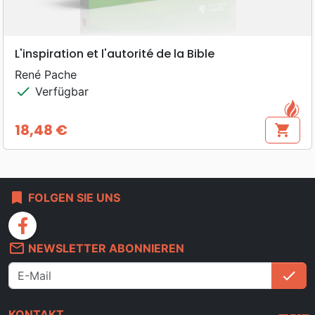
L'inspiration et l'autorité de la Bible
René Pache
check
Verfügbar
18,48 €
shopping_cart
Preis
bookmark
FOLGEN SIE UNS
facebook
mail_outline
NEWSLETTER ABONNIEREN
check
An
KONTAKT