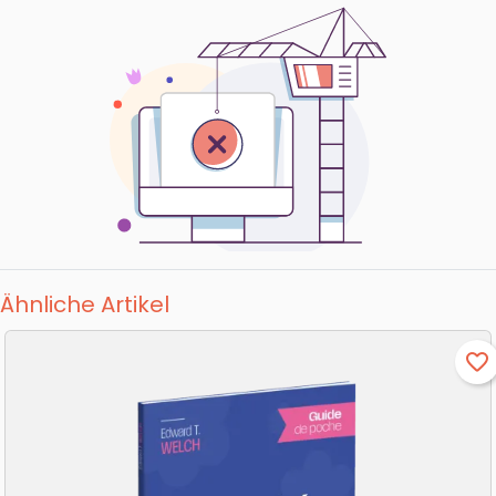
Ähnliche Artikel
favorite_border