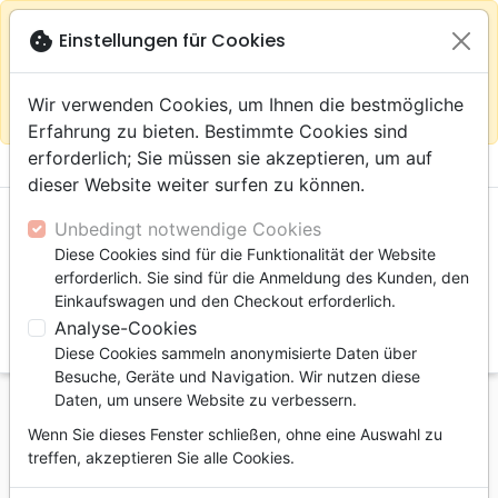
warning
Gemäß
close
cookie
Einstellungen für Cookies
Auf der Webseite Europa bleiben
Ihrem
Standort (Vereinigte Staaten) empfehlen wir Ihnen den
Wir verwenden Cookies, um Ihnen die bestmögliche
Einkauf im Shop
Das Haus der Bibel Schweiz
Erfahrung zu bieten. Bestimmte Cookies sind
erforderlich; Sie müssen sie akzeptieren, um auf
menu
shopping_cart
account_circle
dieser Website weiter surfen zu können.
Unbedingt notwendige Cookies
Diese Cookies sind für die Funktionalität der Website
erforderlich. Sie sind für die Anmeldung des Kunden, den
Einkaufswagen und den Checkout erforderlich.
Analyse-Cookies
search
Diese Cookies sammeln anonymisierte Daten über
Suche
Besuche, Geräte und Navigation. Wir nutzen diese
Daten, um unsere Website zu verbessern.
Startseite
Bücher
Kinder
Jugendliche, Teenager
Wenn Sie dieses Fenster schließen, ohne eine Auswahl zu
Gaming (Le) - Guide de poche
treffen, akzeptieren Sie alle Cookies.
Le gaming