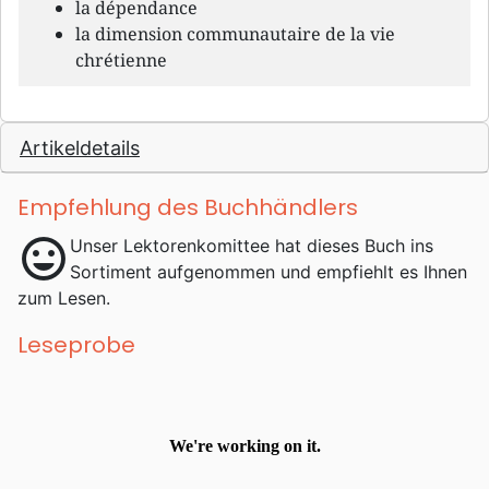
la dépendance
la dimension communautaire de la vie
chrétienne
Artikeldetails
Empfehlung des Buchhändlers
mood
Unser Lektorenkomittee hat dieses Buch ins
Sortiment aufgenommen und empfiehlt es Ihnen
zum Lesen.
Leseprobe