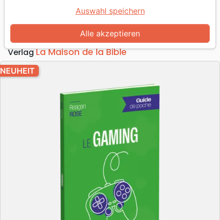
Guide de poche
Auswahl speichern
Autor :
Reagan Rose
Alle akzeptieren
Artikel-Nr.
MB3655
EAN
9782826036555
La Maison de la Bible
Verlag
NEUHEIT