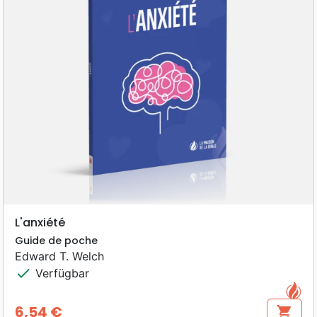
L'anxiété
Guide de poche
Edward T. Welch
check
Verfügbar
6,54 €
shopping_cart