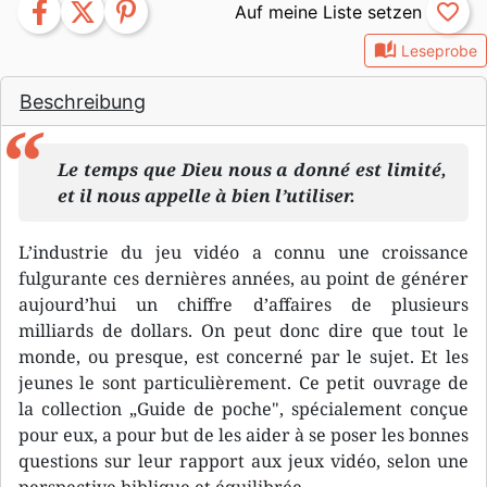
facebook
twitter
pinterest
favorite_border
auto_stories
Leseprobe
Beschreibung
Le temps que Dieu nous a donné est limité,
et il nous appelle à bien l’utiliser.
L’industrie du jeu vidéo a connu une croissance
fulgurante ces dernières années, au point de générer
aujourd’hui un chiffre d’affaires de plusieurs
milliards de dollars. On peut donc dire que tout le
monde, ou presque, est concerné par le sujet. Et les
jeunes le sont particulièrement. Ce petit ouvrage de
la collection „Guide de poche", spécialement conçue
pour eux, a pour but de les aider à se poser les bonnes
questions sur leur rapport aux jeux vidéo, selon une