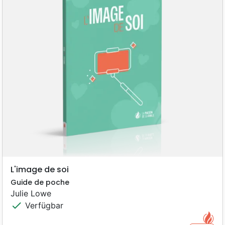
L'image de soi
Guide de poche
Julie Lowe
check
Verfügbar