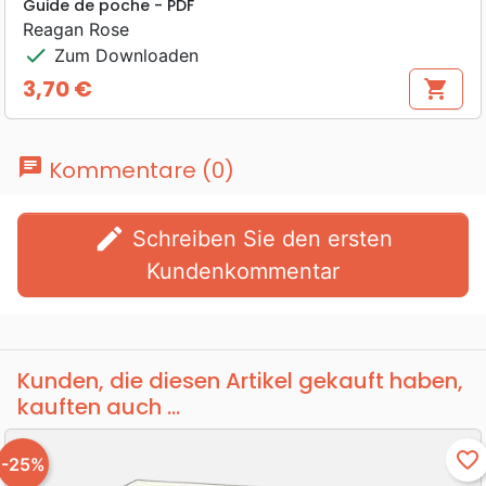
Guide de poche - PDF
Reagan Rose
check
Zum Downloaden
3,70 €
shopping_cart
Preis
chat
Kommentare (0)
edit
Schreiben Sie den ersten
Kundenkommentar
Kunden, die diesen Artikel gekauft haben,
kauften auch ...
favorite_border
-25%