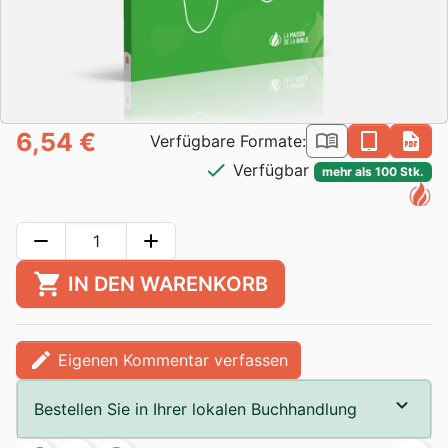
6,54 €
book_open
epub
pdf
Verfügbare Formate:
check
Verfügbar
mehr als 100 Stk.
remove
add
shopping_cart
IN DEN WARENKORB
edit
Eigenen Kommentar verfassen
Bestellen Sie in Ihrer lokalen Buchhandlung