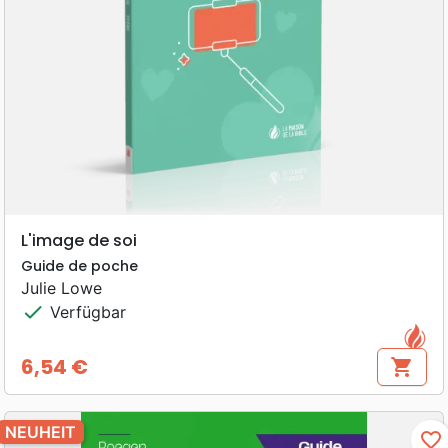
L'image de soi
Guide de poche
Julie Lowe
check
Verfügbar
6,54 €
shopping_cart
Preis
NEUHEIT
favorite_border