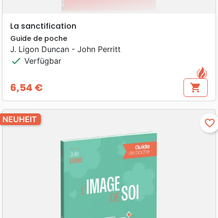
La sanctification
Guide de poche
J. Ligon Duncan - John Perritt
check
Verfügbar
6,54 €
shopping_cart
Preis
NEUHEIT
favorite_border