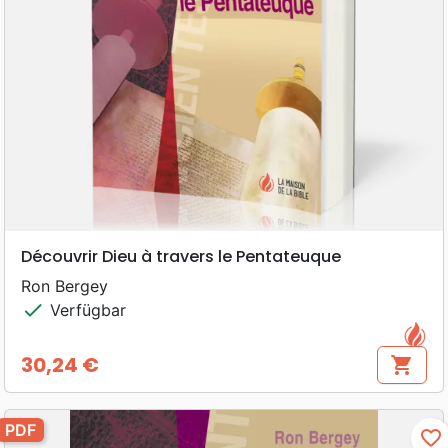
Découvrir Dieu à travers le Pentateuque
Ron Bergey
check
Verfügbar
30,24 €
shopping_cart
Preis
PDF
favorite_border