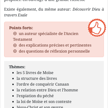
Existe également, du même auteur:
Découvrir Dieu à
travers Esaïe
Points forts:
un auteur spécialiste de l’Ancien
Testament
des explications précises et pertinentes
des questions de réflexion personnelle
Thèmes:
les 5 livres de Moïse
la structure des livres
l’ordre de conquérir Canaan
la relation entre Dieu et l’homme
l’expiation du péché
la loi de Moïse et son contexte
Jésus-Christ et son œuvre