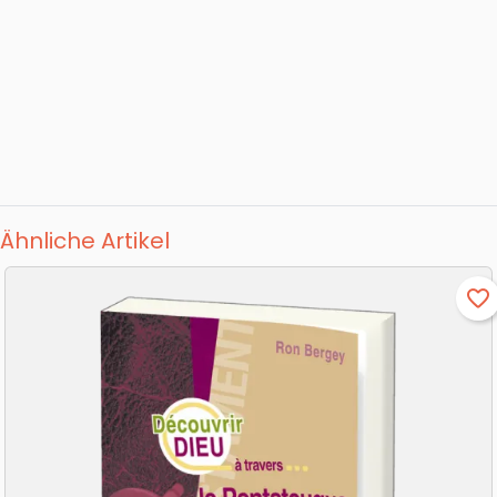
Ähnliche Artikel
favorite_border