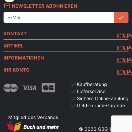
mail_outline
NEWSLETTER ABONNIEREN
check
An
KONTAKT
ARTIKEL
INFORMATIONEN
IHR KONTO
check
Kaufberatung
check
Lieferservice
check
Sichere Online-Zahlung
check
Geld-zurück-Garantie
Mitglied des Verbands
© 2026 GBG-HdB