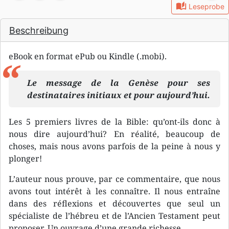
auto_stories
Leseprobe
Beschreibung
eBook en format ePub ou Kindle (.mobi).
Le message de la Genèse pour ses
destinataires initiaux et pour aujourd’hui.
Les 5 premiers livres de la Bible: qu’ont-ils donc à
nous dire aujourd’hui? En réalité, beaucoup de
choses, mais nous avons parfois de la peine à nous y
plonger!
L’auteur nous prouve, par ce commentaire, que nous
avons tout intérêt à les connaître. Il nous entraîne
dans des réflexions et découvertes que seul un
spécialiste de l’hébreu et de l’Ancien Testament peut
proposer. Un ouvrage d’une grande richesse