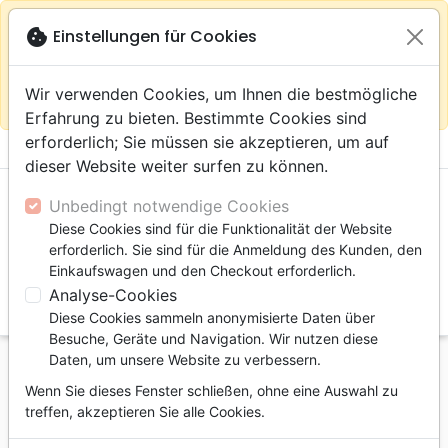
warning
Gemäß
close
cookie
Einstellungen für Cookies
Auf der Webseite Europa bleiben
Ihrem
Standort (Vereinigte Staaten) empfehlen wir Ihnen den
Wir verwenden Cookies, um Ihnen die bestmögliche
Einkauf im Shop
Das Haus der Bibel Schweiz
Erfahrung zu bieten. Bestimmte Cookies sind
erforderlich; Sie müssen sie akzeptieren, um auf
menu
shopping_cart
account_circle
dieser Website weiter surfen zu können.
Unbedingt notwendige Cookies
Diese Cookies sind für die Funktionalität der Website
erforderlich. Sie sind für die Anmeldung des Kunden, den
Einkaufswagen und den Checkout erforderlich.
Analyse-Cookies
search
Diese Cookies sammeln anonymisierte Daten über
Suche
Besuche, Geräte und Navigation. Wir nutzen diese
Daten, um unsere Website zu verbessern.
Startseite
Bücher
Kommentare
Altes Testament
Wenn Sie dieses Fenster schließen, ohne eine Auswahl zu
Découvrir Dieu à travers le Pentateuque - Ebook
treffen, akzeptieren Sie alle Cookies.
Découvrir Dieu à travers le