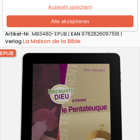
Pentateuque
Auswahl speichern
Ebook
Alle akzeptieren
Autor :
Ron Bergey
Artikel-Nr.
MB3480-EPUB
EAN
9782826097518
La Maison de la Bible
Verlag
EPUB