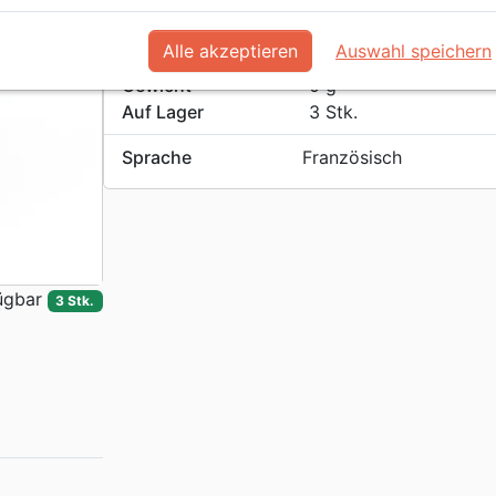
EAN / ISBN
3700318976031
Verlag
Uljö
Alle akzeptieren
Auswahl speichern
Format
5.0⨯5.0⨯5.0cm
Gewicht
0 g
Auf Lager
3 Stk.
Sprache
Französisch
ügbar
3 Stk.