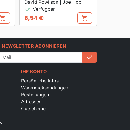
David Powlison | Joe Hox
check
Verfügbar
6,54 €
hopping_cart
shopping_cart
Preis
e
NEWSLETTER ABONNIEREN
check
Anmelden
IHR KONTO
Persönliche Infos
Warenrücksendungen
Bestellungen
Adressen
Gutscheine
s