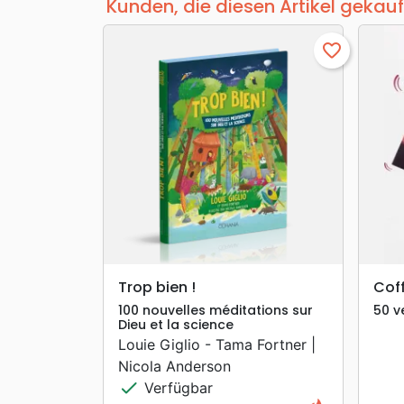
Kunden, die diesen Artikel gekauf
favorite_border
search
VORSCHAU
Trop bien !
Coff
100 nouvelles méditations sur
50 v
Dieu et la science
Louie Giglio - Tama Fortner |
Nicola Anderson
check
Verfügbar