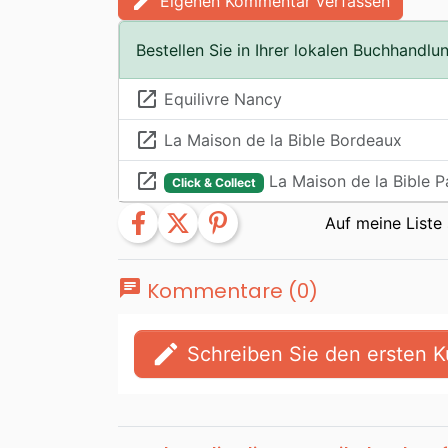
edit
Eigenen Kommentar verfassen
Bestellen Sie in Ihrer lokalen Buchhandlu
launch
Equilivre Nancy
launch
La Maison de la Bible Bordeaux
launch
La Maison de la Bible P
Click & Collect
facebook
twitter
pinterest
chat
Kommentare (0)
edit
Schreiben Sie den ersten