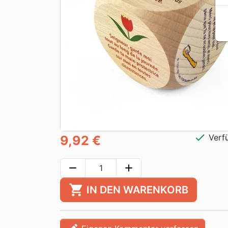
check
Verf
9,92 €
remove
add
shopping_cart
IN DEN WARENKORB