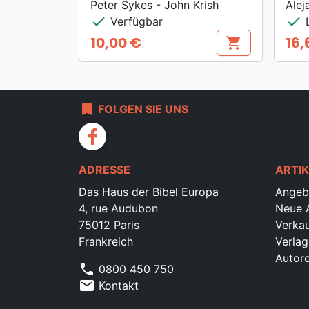
Peter Sykes - John Krish
Alej
check
check
Verfügbar
L
10,00 €
16,
shopping_cart
Preis
Prei
bookmark
FOLGEN SIE UNS
facebook
ADRESSE
ARTIK
Das Haus der Bibel Europa
Angeb
4, rue Audubon
Neue A
75012 Paris
Verkau
Frankreich
Verlag
Autor
phone
0800 450 750
mail
Kontakt