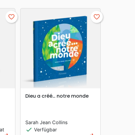
favorite_border
favorite_border
search
VORSCHAU
Dieu a créé… notre monde
Sarah Jean Collins
check
at
Verfügbar