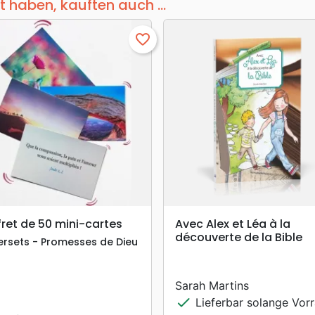
t haben, kauften auch ...
favorite_border
search
search
VORSCHAU
VORSCHAU
ret de 50 mini-cartes
Avec Alex et Léa à la
découverte de la Bible
ersets - Promesses de Dieu
Sarah Martins
check
Lieferbar solange Vorr