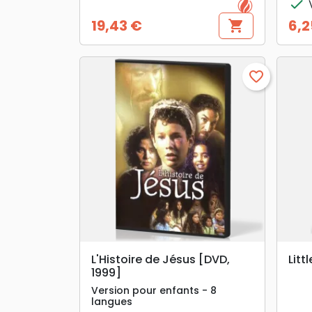
check
V
19,43 €
6,2
shopping_cart
Preis
Prei
favorite_border
search
VORSCHAU
L'Histoire de Jésus [DVD,
Litt
1999]
Version pour enfants - 8
langues