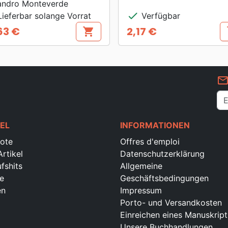
andro Monteverde
check
ieferbar solange Vorrat
Verfügbar
63 €
2,17 €
shopping_cart
s
s
Preis
mail_outlin
EL
INFORMATIONEN
ote
Offres d'emploi
rtikel
Datenschutzerklärung
fshits
Allgemeine
e
Geschäftsbedingungen
en
Impressum
Porto- und Versandkosten
Einreichen eines Manuskript
Unsere Buchhandlungen