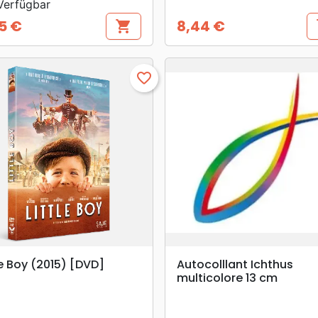
erfügbar
5 €
8,44 €
shopping_cart
s
s
Preis
favorite_border
search
search
VORSCHAU
VORSCHAU
le Boy (2015) [DVD]
Autocolllant Ichthus
multicolore 13 cm