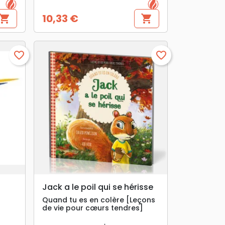
10,33 €
hopping_cart
shopping_cart
Preis
favorite_border
favorite_border
search
VORSCHAU
Jack a le poil qui se hérisse
Quand tu es en colère [Leçons
de vie pour cœurs tendres]