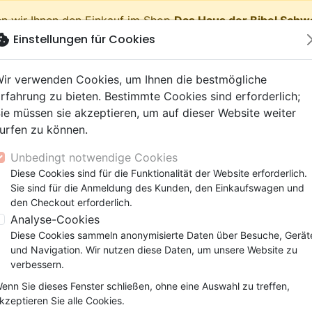
n wir Ihnen den Einkauf im Shop
Das Haus der Bibel Schw
okie
Einstellungen für Cookies
shopping_cart
Waren
ir verwenden Cookies, um Ihnen die bestmögliche
rfahrung zu bieten. Bestimmte Cookies sind erforderlich;
ie müssen sie akzeptieren, um auf dieser Website weiter
urfen zu können.
Neuheiten
Bibeln
Bücher
eBooks
Jugend
Musi
Unbedingt notwendige Cookies
 Testamente
getik (Religion,
 9 Jahre
lationen
film
er
Bibelstudium
Kinder
Andachten
Jugendliche, Teenager
Rap, Hip-hop
Spielfilm
Spiele, Unterhaltung
Diese Cookies sind für die Funktionalität der Website erforderlich.
kel
Mini dé 6 prieres pour enfants - 5cm (soleil)
nschaften)
e, Gemeinde
 12 Jahre
ry, Latino, Folk
ag, Konferenz
elisation
Segond 21
Kinder-, Erwachsenenarbei
Leiden, Seelsorge
Bibeln
Instrumental
Dokumentarfilm, Reportag
Bibelhüllen
Sie sind für die Anmeldung des Kunden, den Einkaufswagen und
elien
r
ro
matik
Segond
Comics
Psychologie
Lobpreis, Anbetung
Papeterie
Mini dé 6 prieres pour enfant
den Checkout erforderlich.
ks
uung, Wachstum
r
NEG
Familie, Ehe
Apologetik (Religion,
Hardrock, Metal
Analyse-Cookies
5cm (soleil)
cations
e, Gemeinde
ie, Ehe
l, Soul
Darby
Leiden, Seelsorge
Wissenschaften)
Pop, Rock
Diese Cookies sammeln anonymisierte Daten über Besuche, Gerät
elisation
elisation
und Navigation. Wir nutzen diese Daten, um unsere Website zu
Gesundheit
Bibeln
Artikel-Nr.
EDJ72561
EAN
3700318976031
Ve
verbessern.
Artikeldetails
enn Sie dieses Fenster schließen, ohne eine Auswahl zu treffen,
Artikel-Nr.
EDJ72561
kzeptieren Sie alle Cookies.