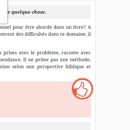
it de quelque chose.
onnel pour être abordé dans un livre? A
trent des difficultés dans ce domaine, il
x prises avec le problème, raconte avec
pendance. Il ne prône pas une méthode,
stion selon une perspective biblique et