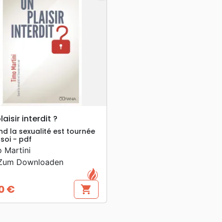
search
VORSCHAU
laisir interdit ?
d la sexualité est tournée
 soi - pdf
 Martini
um Downloaden
0 €
shopping_cart
s