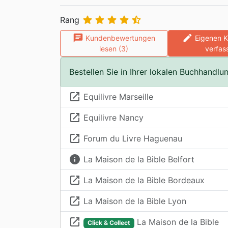





Rang
chat
edit
Kundenbewertungen
Eigenen 
lesen (3)
verfas
Bestellen Sie in Ihrer lokalen Buchhandlu
launch
Equilivre Marseille
launch
Equilivre Nancy
launch
Forum du Livre Haguenau
info
La Maison de la Bible Belfort
launch
La Maison de la Bible Bordeaux
launch
La Maison de la Bible Lyon
launch
La Maison de la Bible
Click & Collect