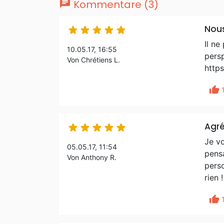
chat
Kommentare (3)
Nou





Il ne
10.05.17, 16:55
persp
Von Chrétiens L.
https
thumb_up
Agré





Je vo
05.05.17, 11:54
pensa
Von Anthony R.
perso
rien 
thumb_up