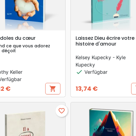
search
search
VORSCHAU
VORSCHAU
Idoles du cœur
Laissez Dieu écrire votre
histoire d'amour
d ce que vous adorez
 déçoit
Kelsey Kupecky - Kyle
Kupecky
check
thy Keller
Verfügbar
erfügbar
12 €
13,74 €
shopping_cart
s
s
Preis
favorite_border