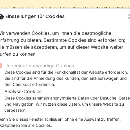
n wir Ihnen den Einkauf im Shop
Das Haus der Bibel Schw
okie
Einstellungen für Cookies
shopping_cart
Waren
ir verwenden Cookies, um Ihnen die bestmögliche
rfahrung zu bieten. Bestimmte Cookies sind erforderlich;
ie müssen sie akzeptieren, um auf dieser Website weiter
urfen zu können.
Neuheiten
Bibeln
Bücher
eBooks
Jugend
Musi
Unbedingt notwendige Cookies
 Testamente
getik (Religion,
 9 Jahre
lationen
film
er
Bibelstudium
Kinder
Andachten
Jugendliche, Teenager
Rap, Hip-hop
Spielfilm
Spiele, Unterhaltung
Diese Cookies sind für die Funktionalität der Website erforderlich.
Un plaisir interdit ? - Quand la sexualité est tournée vers so
nschaften)
e, Gemeinde
 12 Jahre
ry, Latino, Folk
ag, Konferenz
elisation
Segond 21
Kinder-, Erwachsenenarbei
Leiden, Seelsorge
Bibeln
Instrumental
Dokumentarfilm, Reportag
Bibelhüllen
Sie sind für die Anmeldung des Kunden, den Einkaufswagen und
elien
r
ro
matik
Segond
Comics
Psychologie
Lobpreis, Anbetung
Papeterie
Un plaisir interdit ?
den Checkout erforderlich.
ks
uung, Wachstum
r
NEG
Familie, Ehe
Apologetik (Religion,
Hardrock, Metal
Analyse-Cookies
Quand la sexualité est tournée vers
cations
e, Gemeinde
ie, Ehe
l, Soul
Darby
Leiden, Seelsorge
Wissenschaften)
Pop, Rock
Diese Cookies sammeln anonymisierte Daten über Besuche, Gerät
Autor :
Timo Martini
elisation
elisation
und Navigation. Wir nutzen diese Daten, um unsere Website zu
Gesundheit
Bibeln
verbessern.
Artikel-Nr.
OUR1098
EAN
9782940335985
V
enn Sie dieses Fenster schließen, ohne eine Auswahl zu treffen,
Beschreibung
Artikeldetails
kzeptieren Sie alle Cookies.