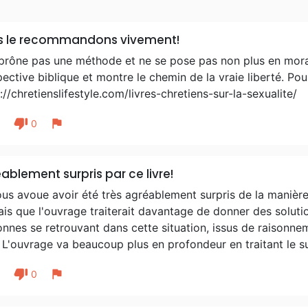
s le recommandons vivement!
 prône pas une méthode et ne se pose pas non plus en moral
ective biblique et montre le chemin de la vraie liberté. Pour
://chretienslifestyle.com/livres-chretiens-sur-la-sexualite/
thumb_down
flag
1
0
ablement surpris par ce livre!
us avoue avoir été très agréablement surpris de la manière 
is que l'ouvrage traiterait davantage de donner des soluti
nnes se retrouvant dans cette situation, issus de raisonne
! L'ouvrage va beaucoup plus en profondeur en traitant le suj
thumb_down
flag
1
0