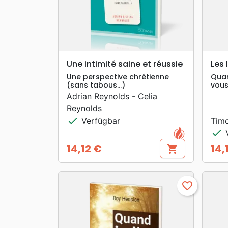
search
VORSCHAU
Une intimité saine et réussie
Les 
Une perspective chrétienne
Quan
(sans tabous…)
vous
Adrian Reynolds - Celia
Reynolds
check
Verfügbar
Timo
check
V
14,12 €
14,
shopping_cart
Preis
Prei
favorite_border