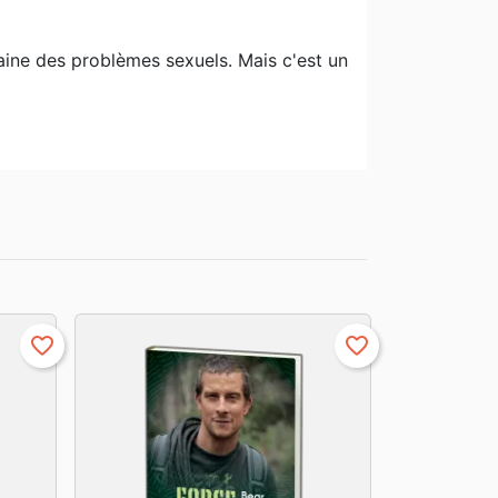
maine des problèmes sexuels. Mais c'est un
favorite_border
favorite_border