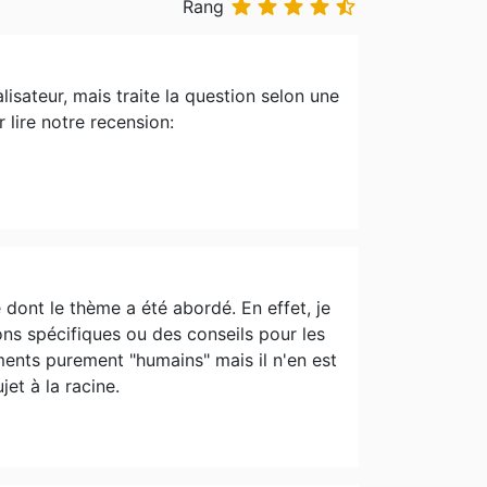





Rang
isateur, mais traite la question selon une
 lire notre recension:
dont le thème a été abordé. En effet, je
ons spécifiques ou des conseils pour les
ments purement "humains" mais il n'en est
et à la racine.