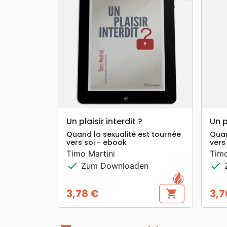
search
VORSCHAU
Un plaisir interdit ?
Un p
Quand la sexualité est tournée
Quan
vers soi - ebook
vers
Timo Martini
Timo
check
check
Zum Downloaden
Z
3,78 €
3,7
shopping_cart
Preis
Prei