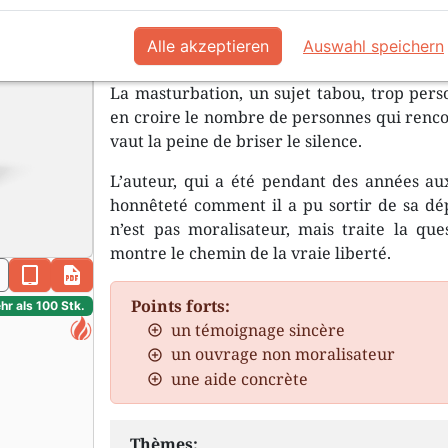
Je pensais parfois que Dieu me priva
Alle akzeptieren
Auswahl speichern
La masturbation, un sujet tabou, trop pers
en croire le nombre de personnes qui rencon
vaut la peine de briser le silence.
L’auteur, qui a été pendant des années au
honnêteté comment il a pu sortir de sa dé
n’est pas moralisateur, mais traite la que
montre le chemin de la vraie liberté.
n
epub
pdf
Points forts:
hr als 100 Stk.
un témoignage sincère
un ouvrage non moralisateur
une aide concrète
Thèmes: