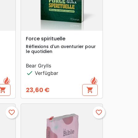
search
VORSCHAU
Force spirituelle
Réflexions d'un aventurier pour
le quotidien
Bear Grylls
check
Verfügbar
23,60 €
hopping_cart
shopping_cart
Preis
favorite_border
favorite_border