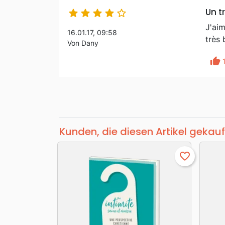
Un t





J'aim
16.01.17, 09:58
très 
Von Dany
thumb_up
Kunden, die diesen Artikel gekauf
favorite_border