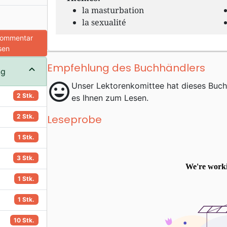
la masturbation
la sexualité
Kommentar
sen
Empfehlung des Buchhändlers
ng
mood
Unser Lektorenkomittee hat dieses Buc
2 Stk.
es Ihnen zum Lesen.
2 Stk.
Leseprobe
1 Stk.
3 Stk.
1 Stk.
1 Stk.
10 Stk.