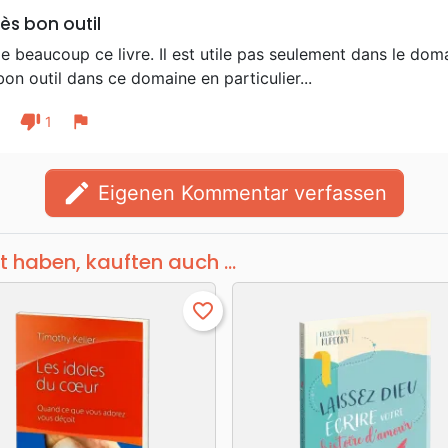
rès bon outil
e beaucoup ce livre. Il est utile pas seulement dans le do
bon outil dans ce domaine en particulier...
thumb_down
flag
1
1
edit
Eigenen Kommentar verfassen
t haben, kauften auch ...
favorite_border