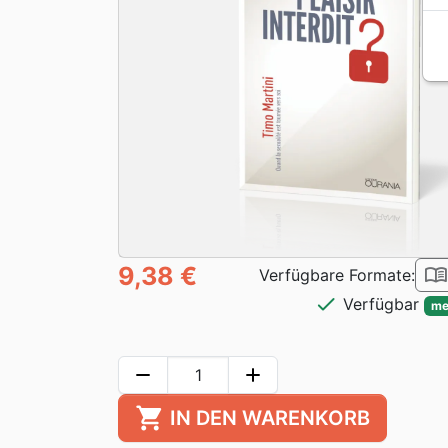
9,38 €
book_ope
Verfügbare Formate:
check
Verfügbar
me
remove
add
shopping_cart
IN DEN WARENKORB