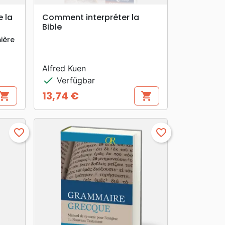
search
VORSCHAU
e la
Comment interpréter la
Bible
mière
Alfred Kuen
check
Verfügbar
13,74 €
hopping_cart
shopping_cart
Preis
favorite_border
favorite_border