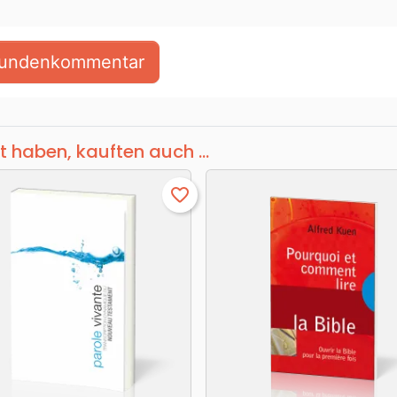
 Kundenkommentar
t haben, kauften auch ...
favorite_border