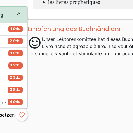
les livres prophétiques
ng
Empfehlung des Buchhändlers
1 Stk.
sentiment_satisfied
Unser Lektorenkomittee hat dieses Buc
2 Stk.
Livre riche et agréable à lire. Il se veut 
personnelle vivante et stimulante ou pour acc
1 Stk.
1 Stk.
2 Stk.
3 Stk.
aris
4 Stk.
favorite_border