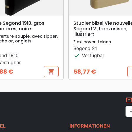
search
search
VORSCHAU
VORSCHAU
e Segond 1910, gros
Studienbibel Vie nouvell
ctères, noire
Segond 21,französisch,
illustriert
erture souple, avec zipper,
che or, onglets
Flexi cover, Leinen
Segond 21
check
ond 1910
Verfügbar
erfügbar
88 €
58,77 €
shopping_cart
s
s
Preis
mail_outlin
EL
INFORMATIONEN