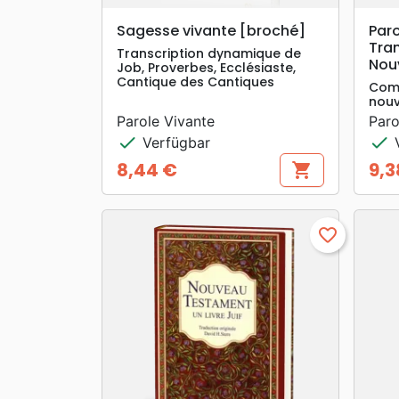
search
VORSCHAU
Sagesse vivante [broché]
Paro
Tra
Transcription dynamique de
Nou
Job, Proverbes, Ecclésiaste,
Cantique des Cantiques
Comp
nouv
Parole Vivante
Paro
check
check
Verfügbar
V
8,44 €
9,3
shopping_cart
Preis
Prei
favorite_border