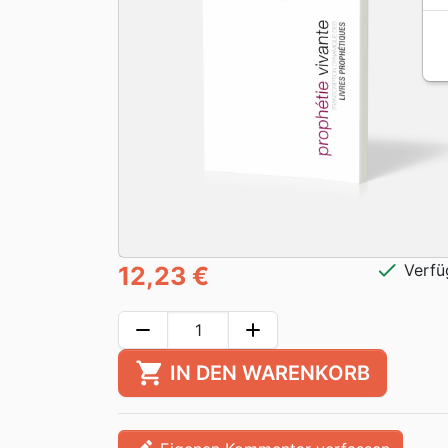
check
Verfü
12,23 €
remove
add
shopping_cart
IN DEN WARENKORB