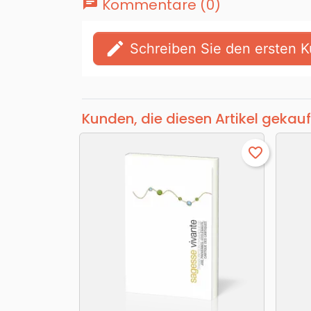
chat
Kommentare (0)
edit
Schreiben Sie den ersten
Kunden, die diesen Artikel gekauf
favorite_border