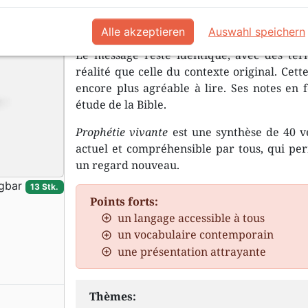
Une transcription dynamique de la 
Alle akzeptieren
Auswahl speichern
Le message reste identique, avec des te
réalité que celle du contexte original. Cett
encore plus agréable à lire. Ses notes en 
étude de la Bible.
Prophétie vivante
est une synthèse de 40 ve
actuel et compréhensible par tous, qui per
un regard nouveau.
gbar
13 Stk.
Points forts:
un langage accessible à tous
un vocabulaire contemporain
une présentation attrayante
Thèmes: