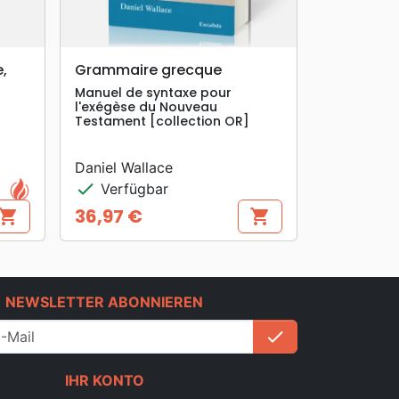
search
VORSCHAU
e,
Grammaire grecque
Manuel de syntaxe pour
l'exégèse du Nouveau
Testament [collection OR]
Daniel Wallace
check
Verfügbar
36,97 €
hopping_cart
shopping_cart
Preis
e
NEWSLETTER ABONNIEREN
check
Anmelden
IHR KONTO