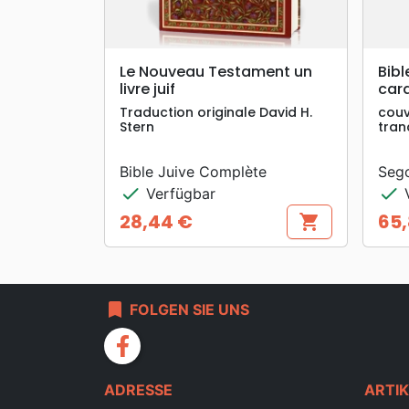
search
VORSCHAU
Le Nouveau Testament un
Bibl
livre juif
cara
Traduction originale David H.
couv
Stern
tran
Bible Juive Complète
Seg
check
check
Verfügbar
V
28,44 €
65,
shopping_cart
Preis
Prei
bookmark
FOLGEN SIE UNS
facebook
ADRESSE
ARTIK