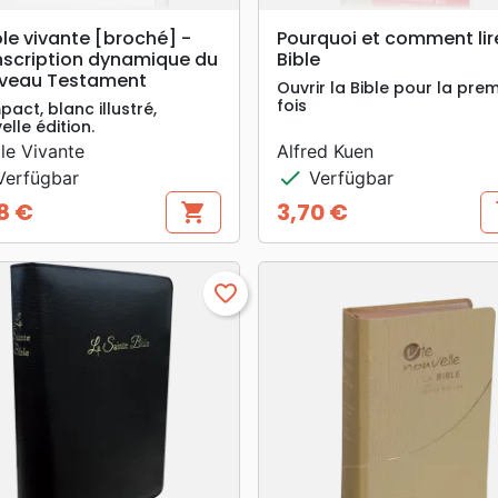
search
search
VORSCHAU
VORSCHAU
le vivante [broché] -
Pourquoi et comment lir
nscription dynamique du
Bible
veau Testament
Ouvrir la Bible pour la pre
fois
act, blanc illustré,
elle édition.
le Vivante
Alfred Kuen
check
erfügbar
Verfügbar
8 €
3,70 €
shopping_cart
s
s
Preis
favorite_border