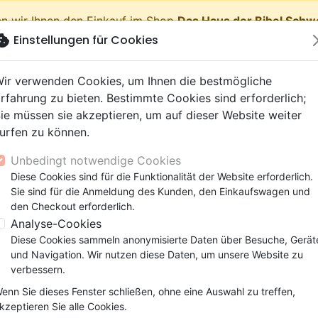
n wir Ihnen den Einkauf im Shop
Das Haus der Bibel Schw
okie
Einstellungen für Cookies
shopping_cart
Waren
ir verwenden Cookies, um Ihnen die bestmögliche
rfahrung zu bieten. Bestimmte Cookies sind erforderlich;
ie müssen sie akzeptieren, um auf dieser Website weiter
urfen zu können.
Neuheiten
Bibeln
Bücher
eBooks
Jugend
Musi
Unbedingt notwendige Cookies
 Testamente
getik (Religion,
 9 Jahre
lationen
film
er
Bibelstudium
Kinder
Andachten
Jugendliche, Teenager
Rap, Hip-hop
Spielfilm
Spiele, Unterhaltung
Diese Cookies sind für die Funktionalität der Website erforderlich.
hétie vivante [broché] - Transcription dynamique des livre
nschaften)
e, Gemeinde
 12 Jahre
ry, Latino, Folk
ag, Konferenz
elisation
Segond 21
Kinder-, Erwachsenenarbei
Leiden, Seelsorge
Bibeln
Instrumental
Dokumentarfilm, Reportag
Bibelhüllen
Sie sind für die Anmeldung des Kunden, den Einkaufswagen und
elien
r
ro
matik
Segond
Comics
Psychologie
Lobpreis, Anbetung
Papeterie
Prophétie vivante [broché]
den Checkout erforderlich.
ks
uung, Wachstum
r
NEG
Familie, Ehe
Apologetik (Religion,
Hardrock, Metal
Analyse-Cookies
Transcription dynamique des livre
cations
e, Gemeinde
ie, Ehe
l, Soul
Darby
Leiden, Seelsorge
Wissenschaften)
Pop, Rock
Diese Cookies sammeln anonymisierte Daten über Besuche, Gerät
Version :
Parole Vivante
elisation
elisation
und Navigation. Wir nutzen diese Daten, um unsere Website zu
Gesundheit
Bibeln
verbessern.
Artikel-Nr.
PARV9409
EAN
9782362494093
enn Sie dieses Fenster schließen, ohne eine Auswahl zu treffen,
Beschreibung
Artikeldetails
kzeptieren Sie alle Cookies.