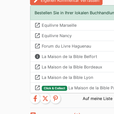
edit
Eigenen Kommentar verfassen
Bestellen Sie in Ihrer lokalen Buchhandlu
launch
Equilivre Marseille
launch
Equilivre Nancy
launch
Forum du Livre Haguenau
info
La Maison de la Bible Belfort
launch
La Maison de la Bible Bordeaux
launch
La Maison de la Bible Lyon
launch
La Maison de la Bible P
Click & Collect
facebook
twitter
pinterest