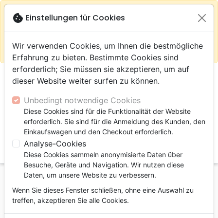
warning
Gemäß
close
cookie
Einstellungen für Cookies
Auf der Webseite Europa bleiben
Ihrem
Standort (Vereinigte Staaten) empfehlen wir Ihnen den
Wir verwenden Cookies, um Ihnen die bestmögliche
Einkauf im Shop
Das Haus der Bibel Schweiz
Erfahrung zu bieten. Bestimmte Cookies sind
erforderlich; Sie müssen sie akzeptieren, um auf
menu
shopping_cart
account_circle
dieser Website weiter surfen zu können.
Unbedingt notwendige Cookies
Diese Cookies sind für die Funktionalität der Website
erforderlich. Sie sind für die Anmeldung des Kunden, den
Einkaufswagen und den Checkout erforderlich.
Analyse-Cookies
search
Diese Cookies sammeln anonymisierte Daten über
Suche
Besuche, Geräte und Navigation. Wir nutzen diese
Daten, um unsere Website zu verbessern.
Startseite
Bücher
Kirche, Gemeinde
Dienst
Wenn Sie dieses Fenster schließen, ohne eine Auswahl zu
Prédicateur approuvé par Dieu (Le) - [nouvelle
treffen, akzeptieren Sie alle Cookies.
édition]