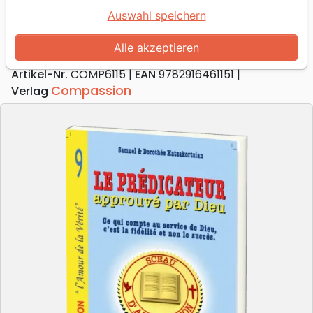
Le prédicateur approuvé par Dieu
Auswahl speichern
[nouvelle édition]
Alle akzeptieren
Autor :
Samuel Hatzakortzian
Artikel-Nr.
COMP6115
EAN
9782916461151
Compassion
Verlag