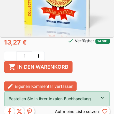
check
Verfügbar
13,27 €
14 Stk.
remove
add
shopping_cart
IN DEN WARENKORB
edit
Eigenen Kommentar verfassen
Bestellen Sie in Ihrer lokalen Buchhandlung
facebook
twitter
pinterest
favorite_border