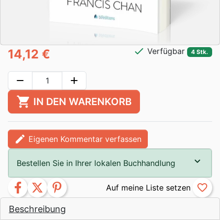
check
Verfügbar
14,12 €
4 Stk.
remove
add
shopping_cart
IN DEN WARENKORB
edit
Eigenen Kommentar verfassen
Bestellen Sie in Ihrer lokalen Buchhandlung
facebook
twitter
pinterest
favorite_border
Beschreibung