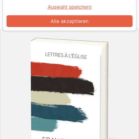
Autor :
Francis Chan
Auswahl speichern
Artikel-Nr.
BLF9477
EAN
9782362494772
Alle akzeptieren
BLF Éditions
Verlag