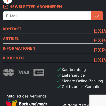
mail_outline
NEWSLETTER ABONNIEREN
check
An
KONTAKT
ARTIKEL
INFORMATIONEN
IHR KONTO
check
Kaufberatung
check
Lieferservice
check
Sichere Online-Zahlung
check
Geld-zurück-Garantie
Mitglied des Verbands
© 2026 GBG-HdB