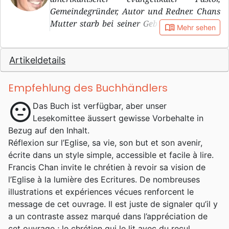
Gemeindegründer, Autor und Redner. Chans
Mutter starb bei seiner Geburt in Honkong.
book_open
Mehr sehen
Sein Vater zog danach nach San Francisco.
Als Francis sieben Jahre alt war, heiratete
Artikeldetails
sein Vater wieder. Seine Stiefmutter starb
zwei Jahre später bei einem Autounfall.
Nach einem Jahr heiratete sein Vater
Empfehlung des Buchhändlers
nochmals. Als er 12 Jahre alt war, starb auch
sentiment_neutral
Das Buch ist verfügbar, aber unser
sein Vater an Krebs. Chan wurde zusammen
Lesekomittee äussert gewisse Vorbehalte in
mit seinen drei Geschwistern von seiner
Bezug auf den Inhalt.
Stiefmutter Josephine aufgezogen. Sie
Réflexion sur l’Eglise, sa vie, son but et son avenir,
erhielten Unterstützung von einer jüngeren
écrite dans un style simple, accessible et facile à lire.
Schwester seines Vaters und ihrem Mann,
Francis Chan invite le chrétien à revoir sa vision de
Marion und William Wong, und deren
l’Eglise à la lumière des Ecritures. De nombreuses
Kirchengemeinde. In der Highschool und auf
illustrations et expériences vécues renforcent le
dem College besuchte Chan christliche
message de cet ouvrage. Il est juste de signaler qu’il y
Jugendgruppen, die seinen Glauben
a un contraste assez marqué dans l’appréciation de
förderten. Bevor er Pastor wurde, arbeitete
cet ouvrage ; le chrétien qui le lit avec du recul