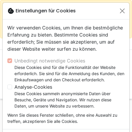
warning
Gemäß
close
cookie
Einstellungen für Cookies
Auf der Webseite Europa bleiben
Ihrem
Standort (Vereinigte Staaten) empfehlen wir Ihnen den
Wir verwenden Cookies, um Ihnen die bestmögliche
Einkauf im Shop
Das Haus der Bibel Schweiz
Erfahrung zu bieten. Bestimmte Cookies sind
erforderlich; Sie müssen sie akzeptieren, um auf
menu
shopping_cart
account_circle
dieser Website weiter surfen zu können.
Unbedingt notwendige Cookies
Diese Cookies sind für die Funktionalität der Website
erforderlich. Sie sind für die Anmeldung des Kunden, den
Einkaufswagen und den Checkout erforderlich.
Analyse-Cookies
search
Diese Cookies sammeln anonymisierte Daten über
Suche
Besuche, Geräte und Navigation. Wir nutzen diese
Daten, um unsere Website zu verbessern.
Startseite
Bücher
Kirche, Gemeinde
Wenn Sie dieses Fenster schließen, ohne eine Auswahl zu
Lettres à l’Église
treffen, akzeptieren Sie alle Cookies.
Lettres à l’Église