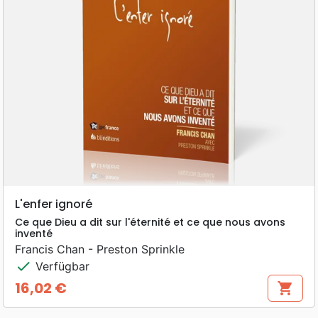
L'enfer ignoré
Ce que Dieu a dit sur l'éternité et ce que nous avons
inventé
Francis Chan - Preston Sprinkle
check
Verfügbar
16,02 €
shopping_cart
Preis