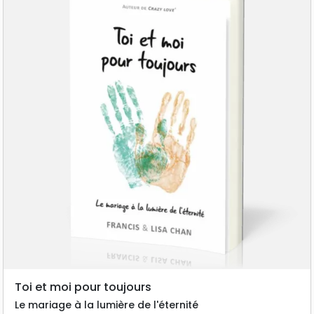
Bells kontrovers diskutiertes Werk 'Das
letzte Wort hat die Liebe' angesehen werden.
[3] 2011 trat Chan als Pastor der
Cornerstone Community Church zurück, um
eine neue Gemeinde in der Innenstadt von
San Francisco zu gründen und aufzubauen.
Er tritt zudem auch als Redner bei
christlichen Veranstaltungen in den USA
und bei Konferenzen weltweit auf. Viele
seiner Predigten, Ansprachen, Auftritte und
Kurzbotschaften sind über das Internet und
insbesondere über Youtube abrufbar. Chan
ist ein vehementer Gegner des
Wohlstandsevangeliums (englisch:
prosperity gospel). So bezieht er kein Gehalt
als Pastor und lebt nur von einem kleinen
Teil der Erträge seiner Bücher. Mit dem
Toi et moi pour toujours
großen Rest – bis zu 90 % – seiner
Le mariage à la lumière de l'éternité
eigentlichen Einnahmen unterstützen seine