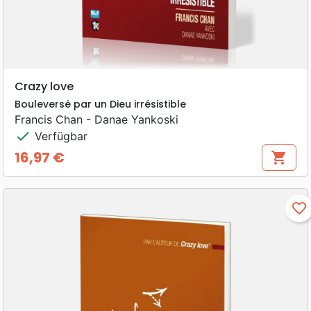
Crazy love
Bouleversé par un Dieu irrésistible
Francis Chan - Danae Yankoski
check
Verfügbar
16,97 €
shopping_cart
Preis
favorite_border