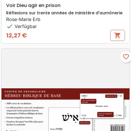
Voir Dieu agir en prison
Réflexions sur trente années de ministère d'aumônerie
Rose-Marie Erb
check
Verfügbar
12,27 €
shopping_cart
Preis
favorite_border