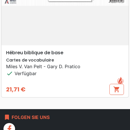
Hébreu biblique de base
Cartes de vocabulaire
Miles V. Van Pelt - Gary D. Pratico
check
Verfügbar
21,71 €
shopping_cart
Preis
bookmark
FOLGEN SIE UNS
facebook