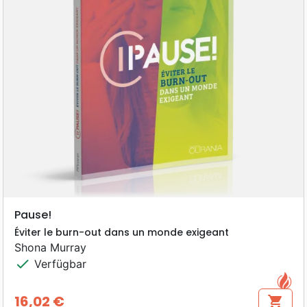
Pause!
Éviter le burn-out dans un monde exigeant
Shona Murray
check
Verfügbar
16,02 €
shopping_cart