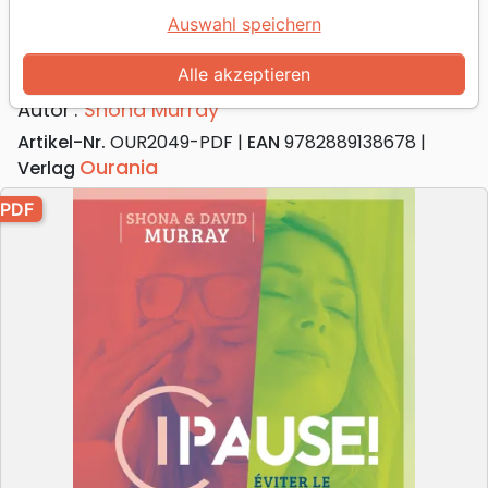
Pause!
Auswahl speichern
Éviter le burn-out dans un monde
exigeant - PDF
Alle akzeptieren
Autor :
Shona Murray
Artikel-Nr.
OUR2049-PDF
EAN
9782889138678
Ourania
Verlag
PDF