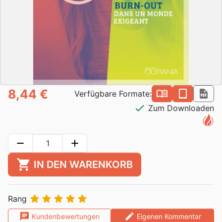
8,44 €
book_open
epub
pdf
Verfügbare Formate:
check
Zum Downloaden
remove
add
shopping_cart
IN DEN WARENKORB





Rang
chat
edit
Kundenbewertungen
Eigenen Kommentar