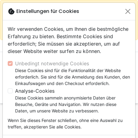
warning
Gemäß
close
cookie
Einstellungen für Cookies
Auf der Webseite Europa bleiben
Ihrem
Standort (Vereinigte Staaten) empfehlen wir Ihnen den
Wir verwenden Cookies, um Ihnen die bestmögliche
Einkauf im Shop
Das Haus der Bibel Schweiz
Erfahrung zu bieten. Bestimmte Cookies sind
erforderlich; Sie müssen sie akzeptieren, um auf
menu
shopping_cart
account_circle
dieser Website weiter surfen zu können.
Unbedingt notwendige Cookies
Diese Cookies sind für die Funktionalität der Website
erforderlich. Sie sind für die Anmeldung des Kunden, den
Einkaufswagen und den Checkout erforderlich.
Analyse-Cookies
search
Diese Cookies sammeln anonymisierte Daten über
Suche
Besuche, Geräte und Navigation. Wir nutzen diese
Daten, um unsere Website zu verbessern.
Startseite
eBooks
Leiden, Seelsorge
Wenn Sie dieses Fenster schließen, ohne eine Auswahl zu
Pause! - Éviter le burn-out dans un monde exigeant
treffen, akzeptieren Sie alle Cookies.
- PDF