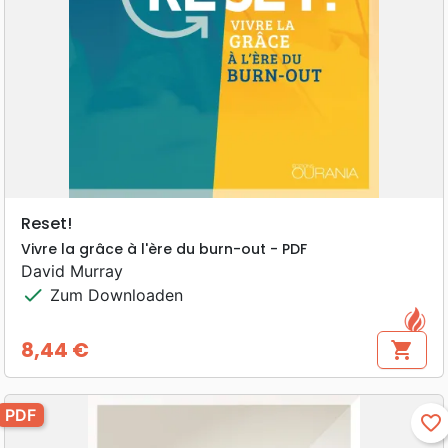
Reset!
Vivre la grâce à l'ère du burn-out - PDF
David Murray
check
Zum Downloaden
8,44 €
shopping_cart
Preis
PDF
favorite_border