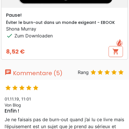
Pause!
Éviter le burn-out dans un monde exigeant - EBOOK
Shona Murray
check
Zum Downloaden
8,52 €
shopping_cart
Preis
chat





Kommentare (5)
Rang





01.11.19, 11:01
Von Blog
Enfin !
Je ne faisais pas de burn-out quand j’ai lu ce livre mais
l’épuisement est un sujet que je prend au sérieux et