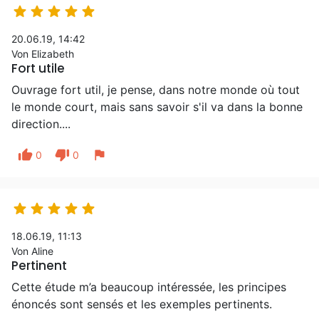





20.06.19, 14:42
Von Elizabeth
Fort utile
Ouvrage fort util, je pense, dans notre monde où tout
le monde court, mais sans savoir s'il va dans la bonne
direction....
thumb_up
thumb_down
flag
0
0





18.06.19, 11:13
Von Aline
Pertinent
Cette étude m’a beaucoup intéressée, les principes
énoncés sont sensés et les exemples pertinents.