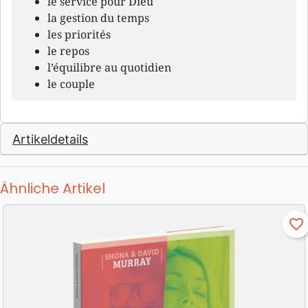
le service pour Dieu
la gestion du temps
les priorités
le repos
l’équilibre au quotidien
le couple
Artikeldetails
Ähnliche Artikel
favorite_border