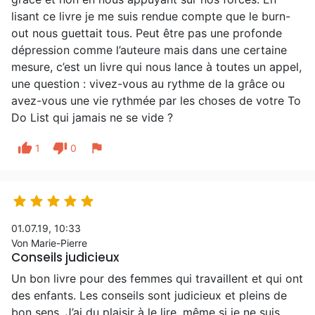
lisant ce livre je me suis rendue compte que le burn-
out nous guettait tous. Peut être pas une profonde
dépression comme l’auteure mais dans une certaine
mesure, c’est un livre qui nous lance à toutes un appel,
une question : vivez-vous au rythme de la grâce ou
avez-vous une vie rythmée par les choses de votre To
Do List qui jamais ne se vide ?
thumb_up
thumb_down
flag
1
0





01.07.19, 10:33
Von Marie-Pierre
Conseils judicieux
Un bon livre pour des femmes qui travaillent et qui ont
des enfants. Les conseils sont judicieux et pleins de
bon sens. J’ai du plaisir à le lire, même si je ne suis