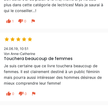
plus dans cette catégorie de lectrices! Mais je saurai à
qui le conseiller…!
thumb_up
thumb_down
flag
1
0





24.06.19, 10:51
Von Anne-Catherine
Touchera beaucoup de femmes
Je suis certaine que ce livre touchera beaucoup de
femmes. Il est clairement destiné à un public féminin
mais pourra aussi intéresser des hommes désireux de
mieux comprendre leur femme!
thumb_up
thumb_down
flag
0
0