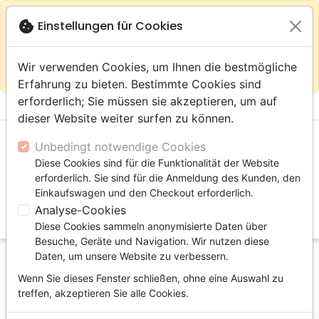
warning
Gemäß
close
cookie
Einstellungen für Cookies
Auf der Webseite Europa bleiben
Ihrem
Standort (Vereinigte Staaten) empfehlen wir Ihnen den
Wir verwenden Cookies, um Ihnen die bestmögliche
Einkauf im Shop
Das Haus der Bibel Schweiz
Erfahrung zu bieten. Bestimmte Cookies sind
erforderlich; Sie müssen sie akzeptieren, um auf
menu
shopping_cart
account_circle
dieser Website weiter surfen zu können.
Unbedingt notwendige Cookies
Diese Cookies sind für die Funktionalität der Website
erforderlich. Sie sind für die Anmeldung des Kunden, den
Einkaufswagen und den Checkout erforderlich.
Analyse-Cookies
search
Diese Cookies sammeln anonymisierte Daten über
Suche
Besuche, Geräte und Navigation. Wir nutzen diese
Daten, um unsere Website zu verbessern.
Startseite
Bücher
Ethik
Geld, Materielles Gut
Wenn Sie dieses Fenster schließen, ohne eine Auswahl zu
Paix, bonheur, prospérité - Quand Jésus inverse les
treffen, akzeptieren Sie alle Cookies.
règles du jeu - PDF