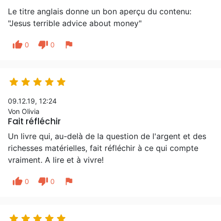
Le titre anglais donne un bon aperçu du contenu:
"Jesus terrible advice about money"
thumb_up
thumb_down
flag
0
0





09.12.19, 12:24
Von Olivia
Fait réfléchir
Un livre qui, au-delà de la question de l'argent et des
richesses matérielles, fait réfléchir à ce qui compte
vraiment. A lire et à vivre!
thumb_up
thumb_down
flag
0
0




