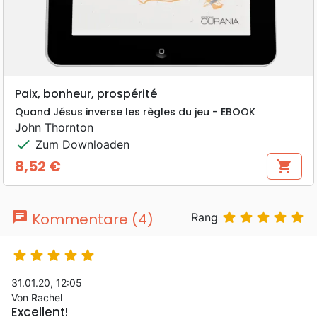
Paix, bonheur, prospérité
Quand Jésus inverse les règles du jeu - EBOOK
John Thornton
check
Zum Downloaden
8,52 €
shopping_cart
Preis
chat





Kommentare (4)
Rang





31.01.20, 12:05
Von Rachel
Excellent!