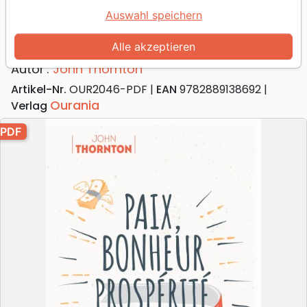
Paix, bonheur, prospérité
Auswahl speichern
Quand Jésus inverse les règles du jeu -
PDF
Alle akzeptieren
Autor :
John Thornton
Artikel-Nr.
OUR2046-PDF
EAN
9782889138692
Ourania
Verlag
PDF