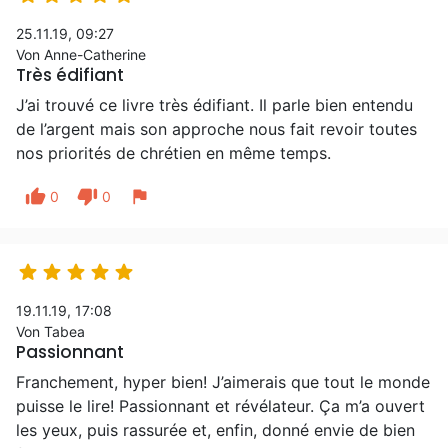
25.11.19, 09:27
Von Anne-Catherine
Très édifiant
J’ai trouvé ce livre très édifiant. Il parle bien entendu
de l’argent mais son approche nous fait revoir toutes
nos priorités de chrétien en même temps.
thumb_up
thumb_down
flag
0
0





19.11.19, 17:08
Von Tabea
Passionnant
Franchement, hyper bien! J’aimerais que tout le monde
puisse le lire! Passionnant et révélateur. Ça m’a ouvert
les yeux, puis rassurée et, enfin, donné envie de bien