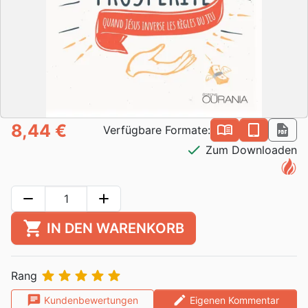
8,44 €
book_open
epub
pdf
Verfügbare Formate:
check
Zum Downloaden
remove
add
shopping_cart
IN DEN WARENKORB





Rang
chat
edit
Kundenbewertungen
Eigenen Kommentar