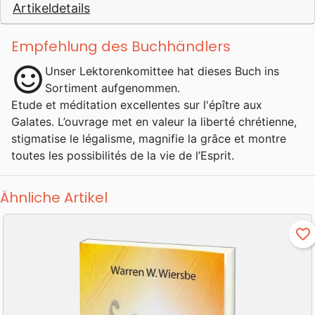
Artikeldetails
Empfehlung des Buchhändlers
sentiment_satisfied
Unser Lektorenkomittee hat dieses Buch ins
Sortiment aufgenommen.
Etude et méditation excellentes sur l'épître aux
Galates. L’ouvrage met en valeur la liberté chrétienne,
stigmatise le légalisme, magnifie la grâce et montre
toutes les possibilités de la vie de l’Esprit.
Ähnliche Artikel
favorite_border