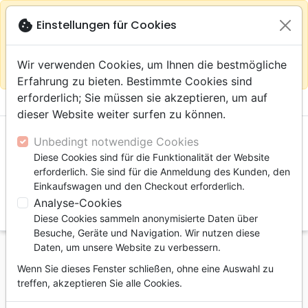
warning
Gemäß
close
cookie
Einstellungen für Cookies
Auf der Webseite Europa bleiben
Ihrem
Standort (Vereinigte Staaten) empfehlen wir Ihnen den
Wir verwenden Cookies, um Ihnen die bestmögliche
Einkauf im Shop
Das Haus der Bibel Schweiz
Erfahrung zu bieten. Bestimmte Cookies sind
erforderlich; Sie müssen sie akzeptieren, um auf
menu
shopping_cart
account_circle
dieser Website weiter surfen zu können.
Unbedingt notwendige Cookies
Diese Cookies sind für die Funktionalität der Website
erforderlich. Sie sind für die Anmeldung des Kunden, den
Einkaufswagen und den Checkout erforderlich.
Analyse-Cookies
search
Diese Cookies sammeln anonymisierte Daten über
Suche
Besuche, Geräte und Navigation. Wir nutzen diese
Daten, um unsere Website zu verbessern.
Startseite
Bücher
Kommentare
Galater
Wenn Sie dieses Fenster schließen, ohne eine Auswahl zu
Soyez libres - Galates
treffen, akzeptieren Sie alle Cookies.
Soyez libres