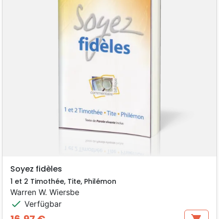
Soyez fidèles
1 et 2 Timothée, Tite, Philémon
Warren W. Wiersbe
check
Verfügbar