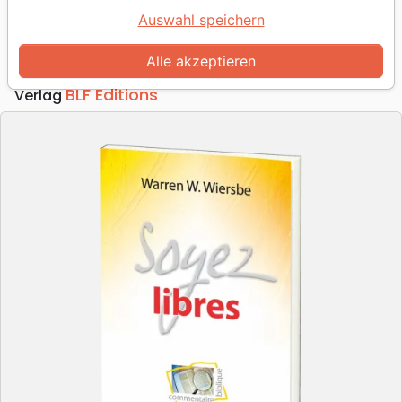
Galates
Auswahl speichern
Autor :
Warren W. Wiersbe
Alle akzeptieren
Artikel-Nr.
BLF9107
EAN
9782362491078
BLF Éditions
Verlag