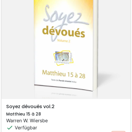
Soyez dévoués vol.2
Matthieu 15 à 28
Warren W. Wiersbe
check
Verfügbar