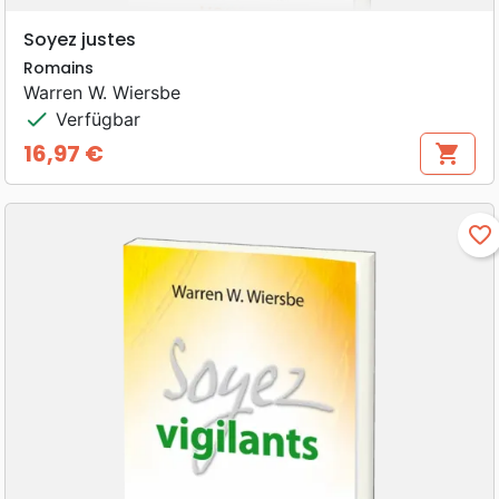
Soyez justes
Romains
Warren W. Wiersbe
check
Verfügbar
16,97 €
shopping_cart
Preis
favorite_border