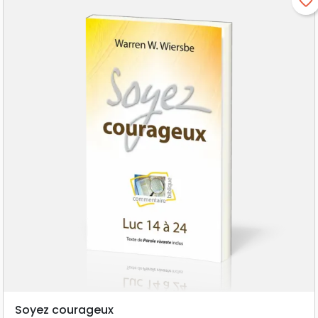
favorite_border
Soyez courageux