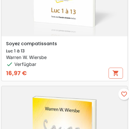
Soyez compatissants
Luc 1 à 13
Warren W. Wiersbe
check
Verfügbar
16,97 €
shopping_cart
Preis
favorite_border