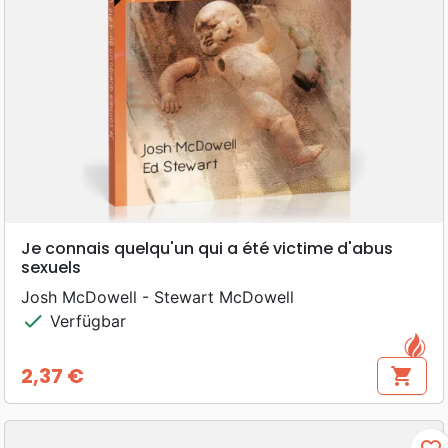
Je connais quelqu'un qui a été victime d'abus
sexuels
Josh McDowell - Stewart McDowell
check
Verfügbar
2,37 €
shopping_cart
Preis