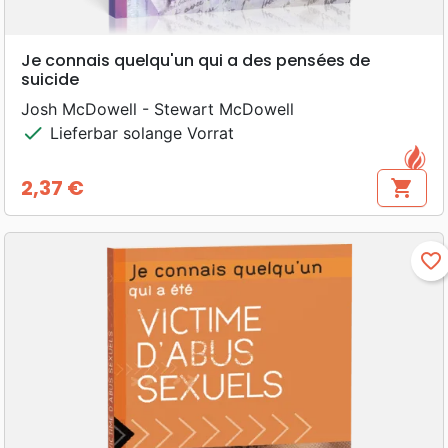
Je connais quelqu'un qui a des pensées de
suicide
Josh McDowell - Stewart McDowell
check
Lieferbar solange Vorrat
2,37 €
shopping_cart
Preis
favorite_border