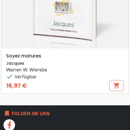
Soyez matures
Jacques
Warren W. Wiersbe
check
Verfügbar
16,97 €
shopping_cart
Preis
bookmark
FOLGEN SIE UNS
facebook