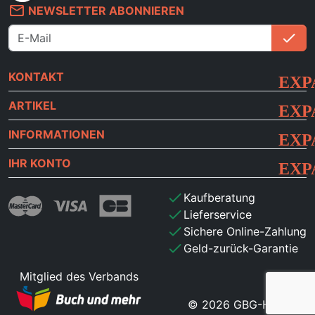
mail_outline
NEWSLETTER ABONNIEREN
check
An
KONTAKT
ARTIKEL
INFORMATIONEN
IHR KONTO
check
Kaufberatung
check
Lieferservice
check
Sichere Online-Zahlung
check
Geld-zurück-Garantie
Mitglied des Verbands
© 2026 GBG-HdB