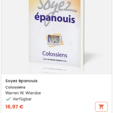
Soyez épanouis
Colossiens
Warren W. Wiersbe
check
Verfügbar
16,97 €
shopping_cart
Preis