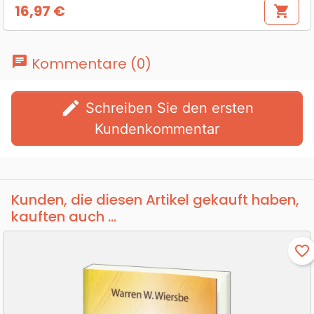
16,97 €
shopping_cart
Preis
chat
Kommentare (0)
edit
Schreiben Sie den ersten
Kundenkommentar
Kunden, die diesen Artikel gekauft haben,
kauften auch ...
favorite_border