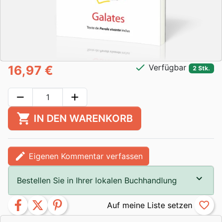
check
Verfügbar
16,97 €
2 Stk.
remove
add
shopping_cart
IN DEN WARENKORB
edit
Eigenen Kommentar verfassen
Bestellen Sie in Ihrer lokalen Buchhandlung
facebook
twitter
pinterest
favorite_border