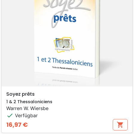
Soyez prêts
1 & 2 Thessaloniciens
Warren W. Wiersbe
check
Verfügbar
16,97 €
shopping_cart
Preis