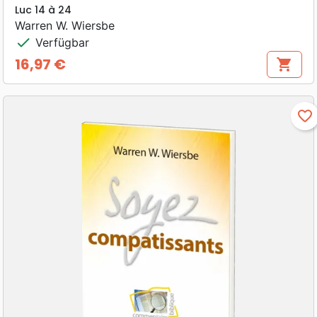
Luc 14 à 24
Warren W. Wiersbe
check
Verfügbar
16,97 €
shopping_cart
Preis
favorite_border