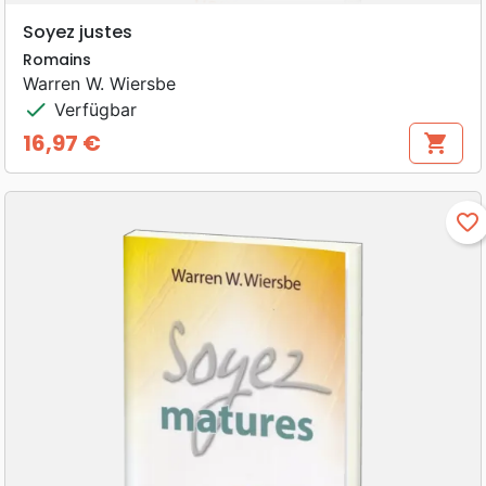
Soyez justes
Romains
Warren W. Wiersbe
check
Verfügbar
16,97 €
shopping_cart
Preis
favorite_border