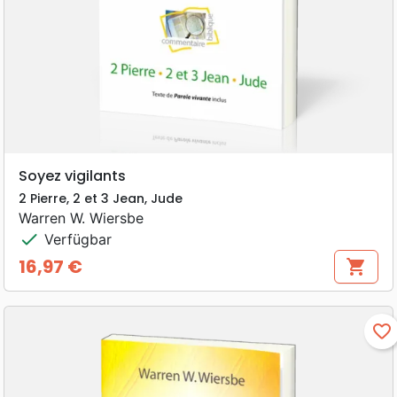
Soyez vigilants
2 Pierre, 2 et 3 Jean, Jude
Warren W. Wiersbe
check
Verfügbar
16,97 €
shopping_cart
Preis
favorite_border