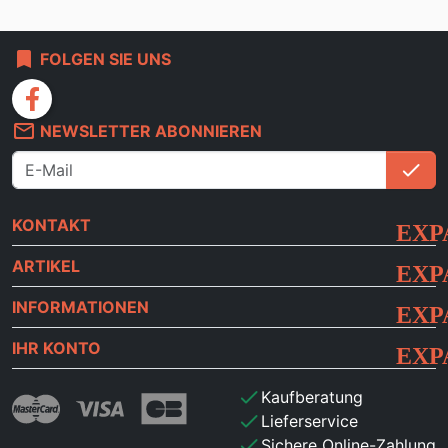
bookmark
FOLGEN SIE UNS
facebook
mail_outline
NEWSLETTER ABONNIEREN
check
An
KONTAKT
ARTIKEL
INFORMATIONEN
IHR KONTO
check
Kaufberatung
check
Lieferservice
check
Sichere Online-Zahlung