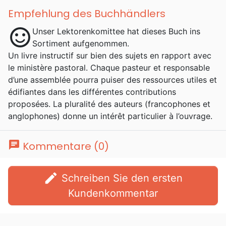
Empfehlung des Buchhändlers
sentiment_satisfied
Unser Lektorenkomittee hat dieses Buch ins
Sortiment aufgenommen.
Un livre instructif sur bien des sujets en rapport avec
le ministère pastoral. Chaque pasteur et responsable
d’une assemblée pourra puiser des ressources utiles et
édifiantes dans les différentes contributions
proposées. La pluralité des auteurs (francophones et
anglophones) donne un intérêt particulier à l’ouvrage.
chat
Kommentare (0)
edit
Schreiben Sie den ersten
Kundenkommentar