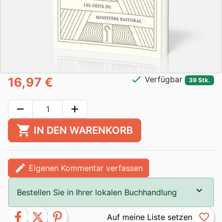
check
Verfügbar
16,97 €
39 Stk.
remove
add
shopping_cart
IN DEN WARENKORB
edit
Eigenen Kommentar verfassen
Bestellen Sie in Ihrer lokalen Buchhandlung
facebook
twitter
pinterest
favorite_border