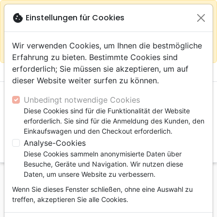
warning
Gemäß
close
cookie
Einstellungen für Cookies
Auf der Webseite Europa bleiben
Ihrem
Standort (Vereinigte Staaten) empfehlen wir Ihnen den
Wir verwenden Cookies, um Ihnen die bestmögliche
Einkauf im Shop
Das Haus der Bibel Schweiz
Erfahrung zu bieten. Bestimmte Cookies sind
erforderlich; Sie müssen sie akzeptieren, um auf
menu
shopping_cart
account_circle
dieser Website weiter surfen zu können.
Unbedingt notwendige Cookies
Diese Cookies sind für die Funktionalität der Website
erforderlich. Sie sind für die Anmeldung des Kunden, den
Einkaufswagen und den Checkout erforderlich.
Analyse-Cookies
search
Diese Cookies sammeln anonymisierte Daten über
Suche
Besuche, Geräte und Navigation. Wir nutzen diese
Daten, um unsere Website zu verbessern.
Startseite
Bücher
Kirche, Gemeinde
Dienst
Wenn Sie dieses Fenster schließen, ohne eine Auswahl zu
Courir avec persévérance - Les défis du ministère
treffen, akzeptieren Sie alle Cookies.
pastoral