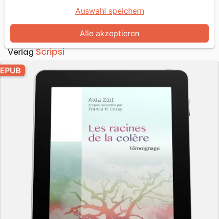
EBOOK
Auswahl speichern
Autor :
Aïda Zdif
-
Franca Henriette Coray
Alle akzeptieren
Artikel-Nr.
SCR2045-EPUB
EAN
9782826004479
Scripsi
Verlag
EPUB