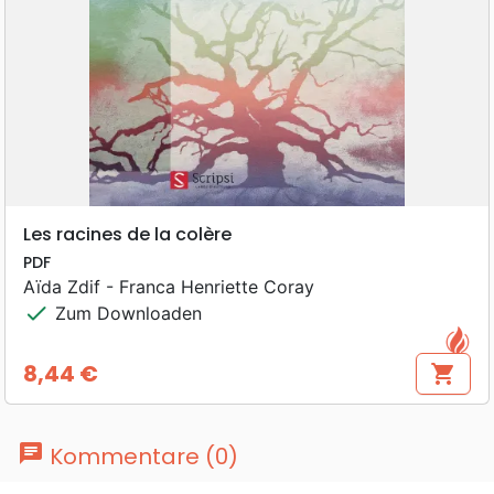
Les racines de la colère
PDF
Aïda Zdif - Franca Henriette Coray
check
Zum Downloaden
8,44 €
shopping_cart
Preis
chat
Kommentare (0)