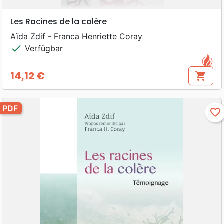
Les Racines de la colère
Aïda Zdif - Franca Henriette Coray
check
Verfügbar
14,12 €
shopping_cart
Preis
PDF
favorite_border