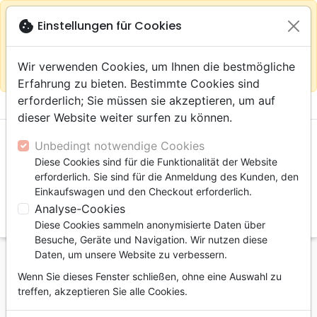
warning
Gemäß
close
cookie
Einstellungen für Cookies
Auf der Webseite Europa bleiben
Ihrem
Standort (Vereinigte Staaten) empfehlen wir Ihnen den
Wir verwenden Cookies, um Ihnen die bestmögliche
Einkauf im Shop
Das Haus der Bibel Schweiz
Erfahrung zu bieten. Bestimmte Cookies sind
erforderlich; Sie müssen sie akzeptieren, um auf
menu
shopping_cart
account_circle
dieser Website weiter surfen zu können.
Unbedingt notwendige Cookies
Diese Cookies sind für die Funktionalität der Website
erforderlich. Sie sind für die Anmeldung des Kunden, den
Einkaufswagen und den Checkout erforderlich.
Analyse-Cookies
search
Diese Cookies sammeln anonymisierte Daten über
Suche
Besuche, Geräte und Navigation. Wir nutzen diese
Daten, um unsere Website zu verbessern.
Startseite
Bücher
Biographien, Zeugnisse
Wenn Sie dieses Fenster schließen, ohne eine Auswahl zu
Racines de la colère (Les) - EBOOK
treffen, akzeptieren Sie alle Cookies.
Les racines de la colère