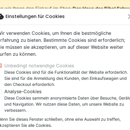
n wir Ihnen den Einkauf im Shop
Das Haus der Bibel Schw
okie
Einstellungen für Cookies
shopping_cart
Waren
ir verwenden Cookies, um Ihnen die bestmögliche
rfahrung zu bieten. Bestimmte Cookies sind erforderlich;
ie müssen sie akzeptieren, um auf dieser Website weiter
urfen zu können.
Neuheiten
Bibeln
Bücher
eBooks
Jugend
Musi
Unbedingt notwendige Cookies
 Testamente
getik (Religion,
 9 Jahre
lationen
film
er
Bibelstudium
Kinder
Andachten
Jugendliche, Teenager
Rap, Hip-hop
Spielfilm
Spiele, Unterhaltung
Diese Cookies sind für die Funktionalität der Website erforderlich.
narbeit
Méthodes d'étude de la Bible - Ebook
nschaften)
e, Gemeinde
 12 Jahre
ry, Latino, Folk
ag, Konferenz
elisation
Segond 21
Kinder-, Erwachsenenarbei
Leiden, Seelsorge
Bibeln
Instrumental
Dokumentarfilm, Reportag
Bibelhüllen
Sie sind für die Anmeldung des Kunden, den Einkaufswagen und
elien
r
ro
matik
Segond
Comics
Psychologie
Lobpreis, Anbetung
Papeterie
Méthodes d'étude de la Bibl
den Checkout erforderlich.
ks
uung, Wachstum
r
NEG
Familie, Ehe
Apologetik (Religion,
Hardrock, Metal
Analyse-Cookies
Ebook
cations
e, Gemeinde
ie, Ehe
l, Soul
Darby
Leiden, Seelsorge
Wissenschaften)
Pop, Rock
Diese Cookies sammeln anonymisierte Daten über Besuche, Gerät
Autor :
Rick Warren
elisation
elisation
und Navigation. Wir nutzen diese Daten, um unsere Website zu
Gesundheit
Bibeln
verbessern.
Artikel-Nr.
MB3551-EPUB
EAN
978282600013
enn Sie dieses Fenster schließen, ohne eine Auswahl zu treffen,
Beschreibung
Artikeldetails
kzeptieren Sie alle Cookies.