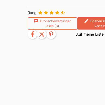





Rang
chat
edit
Kundenbewertungen
Eigenen 
lesen (3)
verfas
facebook
twitter
pinterest