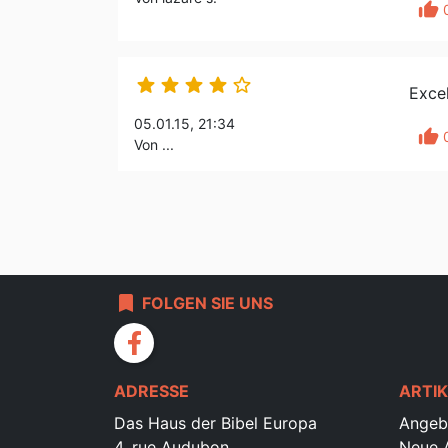
thumb_up





Excel
05.01.15, 21:34
thumb_up
Von ...
bookmark
FOLGEN SIE UNS
facebook
ADRESSE
ARTIK
Das Haus der Bibel Europa
Angeb
4, rue Audubon
Neue A