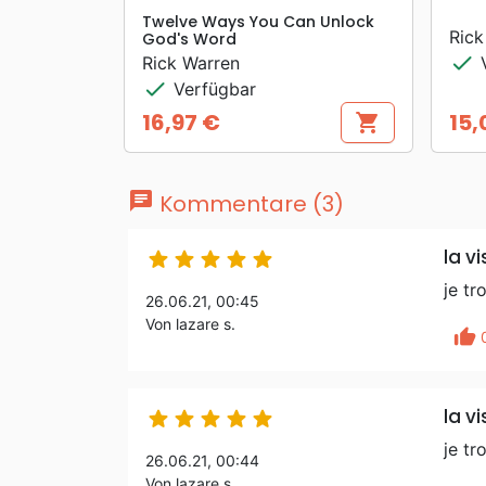
Twelve Ways You Can Unlock
Rick
God's Word
check
Rick Warren
V
check
Verfügbar
16,97 €
15,
shopping_cart
Preis
Prei
chat
Kommentare (3)
la vi





je tr
26.06.21, 00:45
Von lazare s.
thumb_up
la vi





je tr
26.06.21, 00:44
Von lazare s.