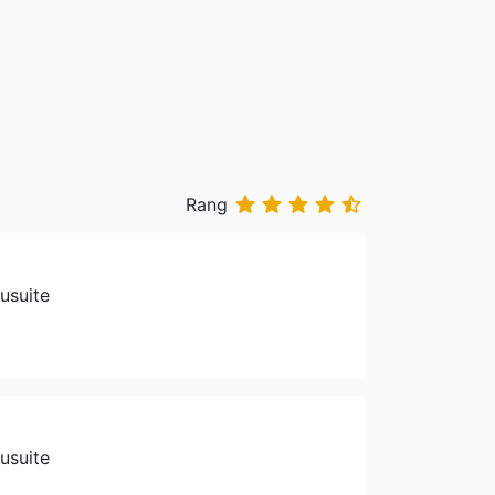





Rang
usuite
usuite