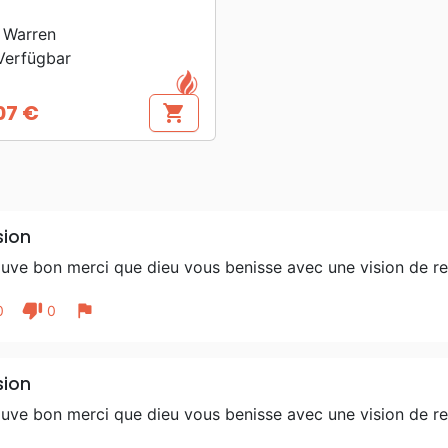
 Warren
erfügbar
07 €
shopping_cart
s
sion
ouve bon merci que dieu vous benisse avec une vision de re
thumb_down
flag
0
0
sion
ouve bon merci que dieu vous benisse avec une vision de re