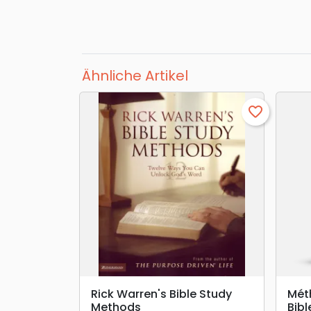
Ähnliche Artikel
favorite_border
search
VORSCHAU
Rick Warren's Bible Study
Mét
Methods
Bibl