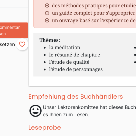
des méthodes pratiques pour étudie
un guide complet pour s’approprier
un ouvrage basé sur l’expérience de
Kommentar
sen
Thèmes:
favorite_border
la méditation
le résumé de chapitre
l’étude de qualité
l’étude de personnages
Empfehlung des Buchhändlers
mood
Unser Lektorenkomittee hat dieses Buc
es Ihnen zum Lesen.
Leseprobe