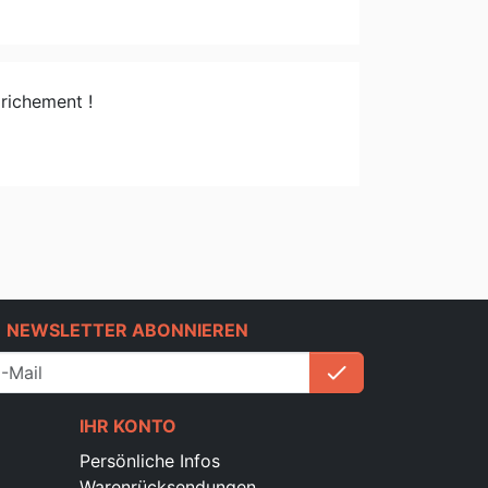
 richement !
e
NEWSLETTER ABONNIEREN
check
Anmelden
IHR KONTO
Persönliche Infos
Warenrücksendungen