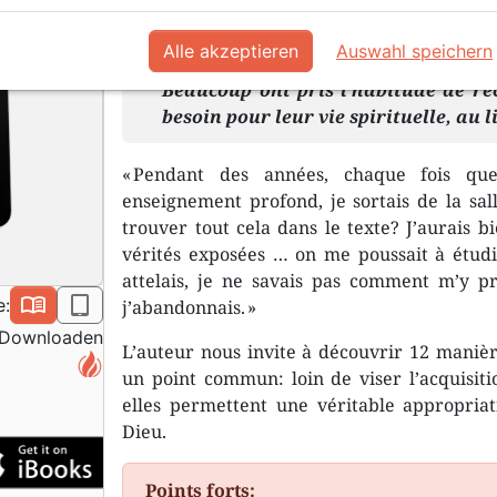
eBook en format ePub ou Kindle (.mobi).
Alle akzeptieren
Auswahl speichern
Beaucoup ont pris l’habitude de rec
besoin pour leur vie spirituelle, au
« Pendant des années, chaque fois q
enseignement profond, je sortais de la sa
trouver tout cela dans le texte? J’aurais 
vérités exposées … on me poussait à étudi
attelais, je ne savais pas comment m’y pr
book_open
epub
e:
j’abandonnais. »
Downloaden
L’auteur nous invite à découvrir 12 manièr
un point commun: loin de viser l’acquisiti
elles permettent une véritable appropria
Dieu.
Points forts: