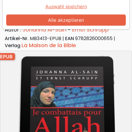
Je combattais pour Allah
Auswahl speichern
Une femme à la recherche de la vérité -
ebook
Alle akzeptieren
Autor :
Johanna Al-Sain
-
Ernst Schrupp
Artikel-Nr.
MB3413-EPUB
EAN
9782826000655
La Maison de la Bible
Verlag
EPUB