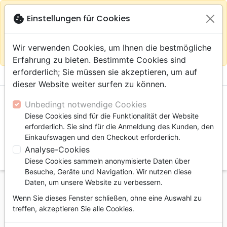
warning
Gemäß
close
cookie
Einstellungen für Cookies
Auf der Webseite Europa bleiben
Ihrem
Standort (Vereinigte Staaten) empfehlen wir Ihnen den
Wir verwenden Cookies, um Ihnen die bestmögliche
Einkauf im Shop
Das Haus der Bibel Schweiz
Erfahrung zu bieten. Bestimmte Cookies sind
erforderlich; Sie müssen sie akzeptieren, um auf
menu
shopping_cart
account_circle
dieser Website weiter surfen zu können.
Unbedingt notwendige Cookies
Diese Cookies sind für die Funktionalität der Website
erforderlich. Sie sind für die Anmeldung des Kunden, den
Einkaufswagen und den Checkout erforderlich.
Analyse-Cookies
search
Diese Cookies sammeln anonymisierte Daten über
Suche
Besuche, Geräte und Navigation. Wir nutzen diese
Daten, um unsere Website zu verbessern.
Startseite
eBooks
Biographien
Wenn Sie dieses Fenster schließen, ohne eine Auswahl zu
Je combattais pour Allah - Une femme à la
treffen, akzeptieren Sie alle Cookies.
recherche de la vérité - ebook