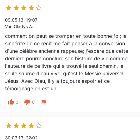





09.05.13, 19:07
Von Gladys A.
comment on peut se tromper en toute bonne foi; la
sincérité de ce récit me fait penser à la conversion
d'une célèbre ancienne rappeuse; j'espère que cette
dernière pourra conclure son histoire de vie comme
l'auteure de ce livre qui a trouvé le seul chemin, la
seule source d'eau vive, qu'est le Messie universel:
Jésus. Avec Dieu, il y a toujours espoir et ce
témoignage en est un.
thumb_up
thumb_down
flag
0
0





30.03.13, 22:02