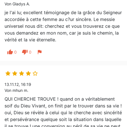
Von Gladys A.
je l'ai lu; excellent témoignage de la grâce du Seigneur
accordée à cette femme au c?ur sincère. Le messie
universel nous dit: cherchez et vous trouverez ce que
vous demandez en mon nom, car je suis le chemin, la
vérité et la vie éternelle.
thumb_up
thumb_down
flag
0
0





13.11.12, 16:19
Von mhun m.
QUI CHERCHE TROUVE ! quand on a véritablement
soif du Dieu Vivant, on finit par le trouver dans sa vie !
oui, Dieu se révèle à celui qui le cherche avec sincérité
et persévérance quelque soit la situation dans laquelle
il se trouve ! une conversion au péril de sa vie ne peut