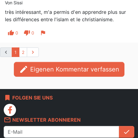
Von Sissi
très intéressant, m'a permis d'en apprendre plus sur
les différences entre l'islam et le christianisme.
thumb_up
thumb_down
flag
0
0
chevron_left
chevron_right
1
2
edit
Eigenen Kommentar verfassen
bookmark
FOLGEN SIE UNS
facebook
mail_outline
NEWSLETTER ABONNIEREN
check
An