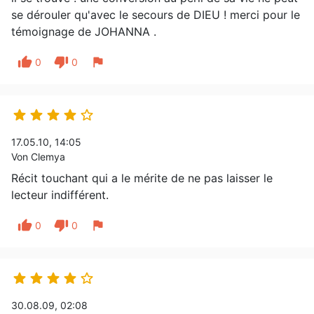
se dérouler qu'avec le secours de DIEU ! merci pour le
témoignage de JOHANNA .
thumb_up
thumb_down
flag
0
0





17.05.10, 14:05
Von Clemya
Récit touchant qui a le mérite de ne pas laisser le
lecteur indifférent.
thumb_up
thumb_down
flag
0
0





30.08.09, 02:08