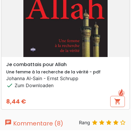
Je combattais pour Allah
Une femme à la recherche de la vérité - pdf
Johanna Al-Sain - Ernst Schrupp
check
Zum Downloaden
8,44 €
shopping_cart
Preis
chat





Kommentare (8)
Rang