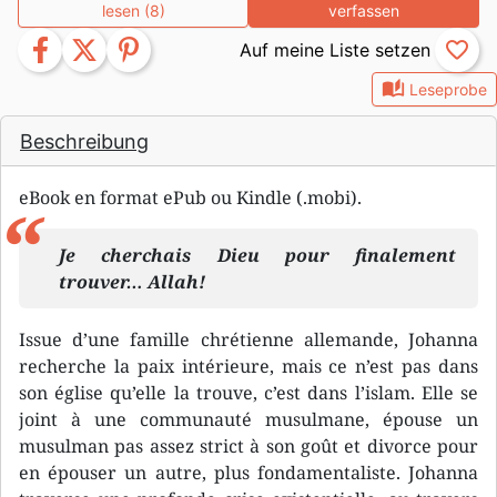
lesen (8)
verfassen
facebook
twitter
pinterest
favorite_border
auto_stories
Leseprobe
Beschreibung
eBook en format ePub ou Kindle (.mobi).
Je cherchais Dieu pour finalement
trouver… Allah!
Issue d’une famille chrétienne allemande, Johanna
recherche la paix intérieure, mais ce n’est pas dans
son église qu’elle la trouve, c’est dans l’islam. Elle se
joint à une communauté musulmane, épouse un
musulman pas assez strict à son goût et divorce pour
en épouser un autre, plus fondamentaliste. Johanna