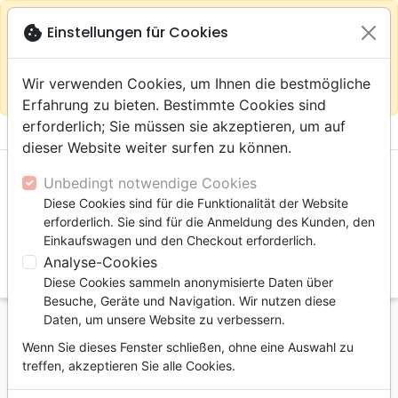
warning
Gemäß
close
cookie
Einstellungen für Cookies
Auf der Webseite Europa bleiben
Ihrem
Standort (Vereinigte Staaten) empfehlen wir Ihnen den
Wir verwenden Cookies, um Ihnen die bestmögliche
Einkauf im Shop
Das Haus der Bibel Schweiz
Erfahrung zu bieten. Bestimmte Cookies sind
erforderlich; Sie müssen sie akzeptieren, um auf
menu
shopping_cart
account_circle
dieser Website weiter surfen zu können.
Unbedingt notwendige Cookies
Diese Cookies sind für die Funktionalität der Website
erforderlich. Sie sind für die Anmeldung des Kunden, den
Einkaufswagen und den Checkout erforderlich.
Analyse-Cookies
search
Diese Cookies sammeln anonymisierte Daten über
Suche
Besuche, Geräte und Navigation. Wir nutzen diese
Daten, um unsere Website zu verbessern.
Startseite
Bücher
Erbauung, Wachstum
Wenn Sie dieses Fenster schließen, ohne eine Auswahl zu
Geistliches Wachstum
treffen, akzeptieren Sie alle Cookies.
Pas si grave? ces attitudes que nous tolérons -
Ebook