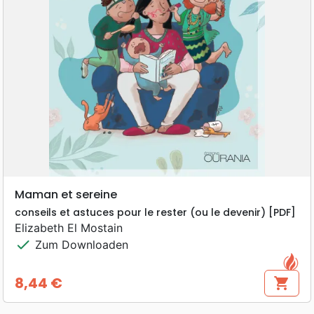
Maman et sereine
conseils et astuces pour le rester (ou le devenir) [PDF]
Elizabeth El Mostain
check
Zum Downloaden
8,44 €
shopping_cart
Preis