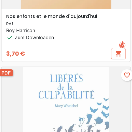
Nos enfants et le monde d'aujourd'hui
Pdf
Roy Harrison
check
Zum Downloaden
3,70 €
shopping_cart
Preis
PDF
favorite_border