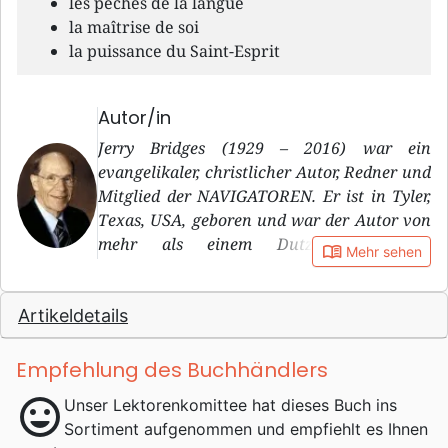
les péchés de la langue
la maîtrise de soi
la puissance du Saint-Esprit
Autor/in
Jerry Bridges (1929 – 2016) war ein
evangelikaler, christlicher Autor, Redner und
Mitglied der NAVIGATOREN. Er ist in Tyler,
Texas, USA, geboren und war der Autor von
mehr als einem Dutzend Büchern,
book_open
Mehr sehen
einschliesslich “The Pursuit of Holiness”,
welches mehr als eine Million mal verkauft
Artikeldetails
wurde. Sein Buch “Holiness Day by Day” hat
2009 den ECPA Christian Book Award
gewonnen und “The Discipline of Grace”
Empfehlung des Buchhändlers
erhielt 1995 einen ähnlichen Award. Bridges
mood
Unser Lektorenkomittee hat dieses Buch ins
erhielt seinen Ingenieur-Abschluss an der
Sortiment aufgenommen und empfiehlt es Ihnen
University of Oklahoma, bevor er als Offizier