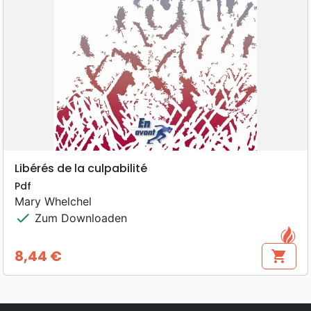
Libérés de la culpabilité
Pdf
Mary Whelchel
check
Zum Downloaden
8,44 €
shopping_cart
Preis