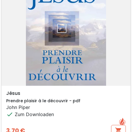
Jésus
Prendre plaisir à le découvrir - pdf
John Piper
check
Zum Downloaden
3,70 €
shopping_cart