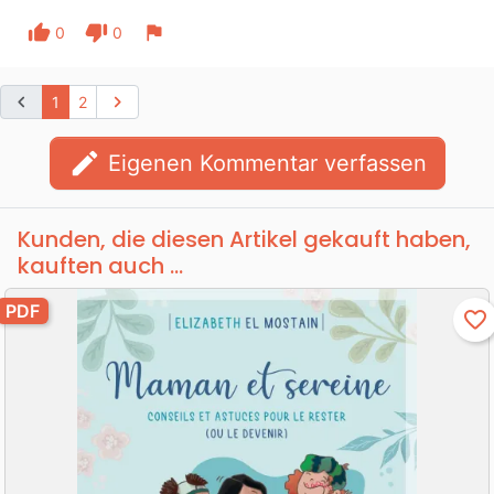
thumb_up
thumb_down
flag
0
0
chevron_left
chevron_right
1
2
edit
Eigenen Kommentar verfassen
Kunden, die diesen Artikel gekauft haben,
kauften auch ...
PDF
favorite_border