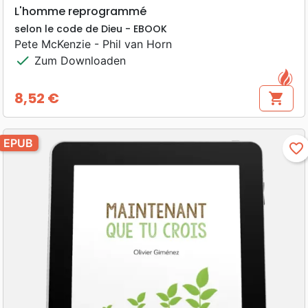
L'homme reprogrammé
selon le code de Dieu - EBOOK
Pete McKenzie - Phil van Horn
check
Zum Downloaden
8,52 €
shopping_cart
Preis
EPUB
favorite_border