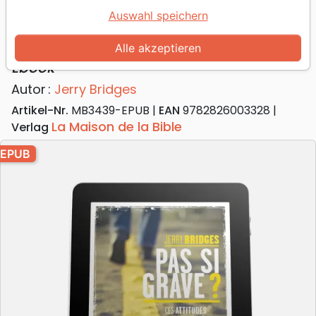
Auswahl speichern
Pas si grave? ces attitudes que nous
tolérons
Alle akzeptieren
Ebook
Autor :
Jerry Bridges
Artikel-Nr.
MB3439-EPUB
EAN
9782826003328
La Maison de la Bible
Verlag
EPUB