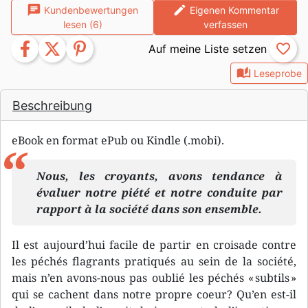
chat
edit
Kundenbewertungen
Eigenen Kommentar
lesen (6)
verfassen
facebook
twitter
pinterest
favorite_border
auto_stories
Leseprobe
Beschreibung
eBook en format ePub ou Kindle (.mobi).
Nous, les croyants, avons tendance à
évaluer notre piété et notre conduite par
rapport à la société dans son ensemble.
Il est aujourd’hui facile de partir en croisade contre
les péchés flagrants pratiqués au sein de la société,
mais n’en avons-nous pas oublié les péchés « subtils »
qui se cachent dans notre propre coeur? Qu’en est-il