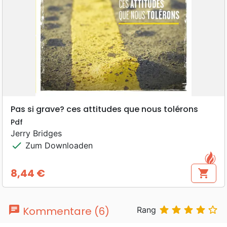
Pas si grave? ces attitudes que nous tolérons
Pdf
Jerry Bridges
check
Zum Downloaden
8,44 €
shopping_cart
Preis
chat





Kommentare (6)
Rang