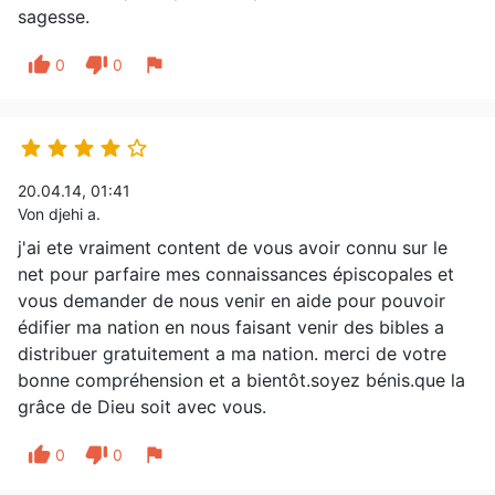
sagesse.
thumb_up
thumb_down
flag
0
0





20.04.14, 01:41
Von djehi a.
j'ai ete vraiment content de vous avoir connu sur le
net pour parfaire mes connaissances épiscopales et
vous demander de nous venir en aide pour pouvoir
édifier ma nation en nous faisant venir des bibles a
distribuer gratuitement a ma nation. merci de votre
bonne compréhension et a bientôt.soyez bénis.que la
grâce de Dieu soit avec vous.
thumb_up
thumb_down
flag
0
0