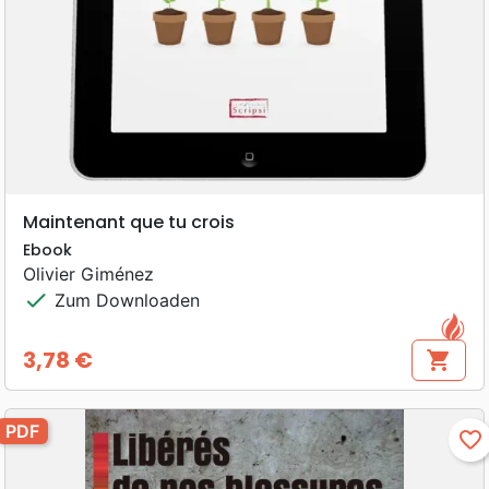
Maintenant que tu crois
Ebook
Olivier Giménez
check
Zum Downloaden
3,78 €
shopping_cart
Preis
PDF
favorite_border