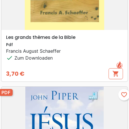
Les grands thèmes de la Bible
Pdf
Francis August Schaeffer
check
Zum Downloaden
3,70 €
shopping_cart
Preis
PDF
favorite_border