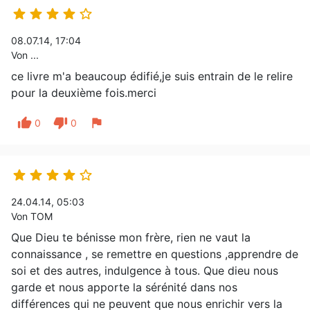





08.07.14, 17:04
Von ...
ce livre m'a beaucoup édifié,je suis entrain de le relire
pour la deuxième fois.merci
thumb_up
thumb_down
flag
0
0





24.04.14, 05:03
Von TOM
Que Dieu te bénisse mon frère, rien ne vaut la
connaissance , se remettre en questions ,apprendre de
soi et des autres, indulgence à tous. Que dieu nous
garde et nous apporte la sérénité dans nos
différences qui ne peuvent que nous enrichir vers la