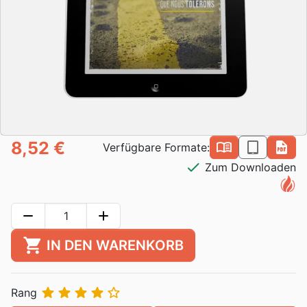
8,52 €
book_open
epub
pdf
Verfügbare Formate:
check
Zum Downloaden
remove
add
shopping_cart
IN DEN WARENKORB





Rang