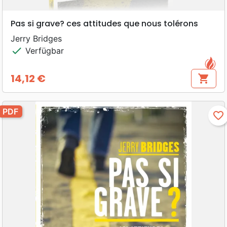
Pas si grave? ces attitudes que nous tolérons
Jerry Bridges
check
Verfügbar
14,12 €
shopping_cart
Preis
PDF
favorite_border