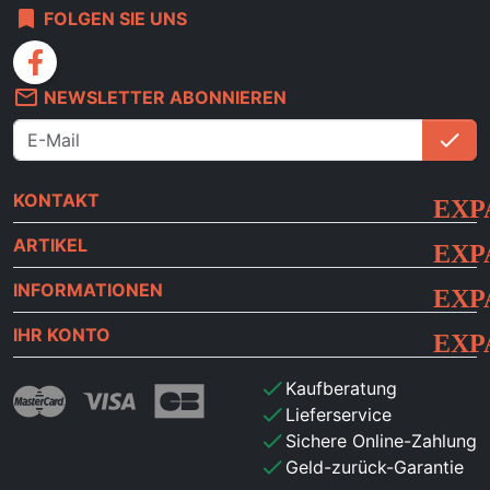
bookmark
FOLGEN SIE UNS
facebook
mail_outline
NEWSLETTER ABONNIEREN
check
An
KONTAKT
ARTIKEL
INFORMATIONEN
IHR KONTO
check
Kaufberatung
check
Lieferservice
check
Sichere Online-Zahlung
check
Geld-zurück-Garantie