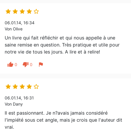





06.01.14, 16:34
Von Olive
Un livre qui fait réfléchir et qui nous appelle à une
saine remise en question. Très pratique et utile pour
notre vie de tous les jours. A lire et à relire!
thumb_up
thumb_down
flag
0
0





06.01.14, 16:31
Von Dany
Il est passionnant. Je n?avais jamais considéré
l'impiété sous cet angle, mais je crois que l'auteur dit
vrai.