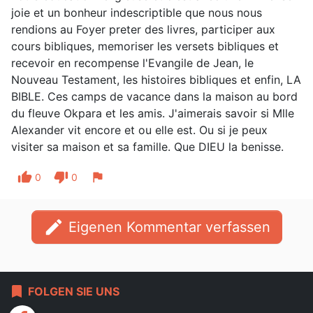
joie et un bonheur indescriptible que nous nous
rendions au Foyer preter des livres, participer aux
cours bibliques, memoriser les versets bibliques et
recevoir en recompense l'Evangile de Jean, le
Nouveau Testament, les histoires bibliques et enfin, LA
BIBLE. Ces camps de vacance dans la maison au bord
du fleuve Okpara et les amis. J'aimerais savoir si Mlle
Alexander vit encore et ou elle est. Ou si je peux
visiter sa maison et sa famille. Que DIEU la benisse.
thumb_up
thumb_down
flag
0
0
edit
Eigenen Kommentar verfassen
bookmark
FOLGEN SIE UNS