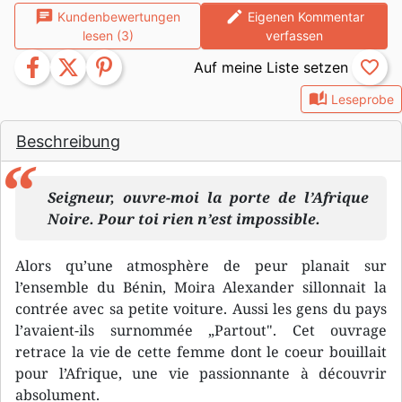
chat
edit
Kundenbewertungen
Eigenen Kommentar
lesen (3)
verfassen
facebook
twitter
pinterest
favorite_border
auto_stories
Leseprobe
Beschreibung
Seigneur, ouvre-moi la porte de l’Afrique
Noire. Pour toi rien n’est impossible.
Alors qu’une atmosphère de peur planait sur
l’ensemble du Bénin, Moira Alexander sillonnait la
contrée avec sa petite voiture. Aussi les gens du pays
l’avaient-ils surnommée „Partout". Cet ouvrage
retrace la vie de cette femme dont le coeur bouillait
pour l’Afrique, une vie passionnante à découvrir
absolument.