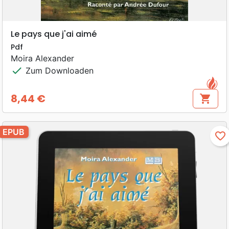
Le pays que j'ai aimé
Pdf
Moira Alexander
check
Zum Downloaden
8,44 €
shopping_cart
Preis
EPUB
favorite_border