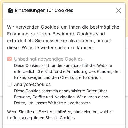
warning
Gemäß
close
cookie
Einstellungen für Cookies
Auf der Webseite Europa bleiben
Ihrem
Standort (Vereinigte Staaten) empfehlen wir Ihnen den
Wir verwenden Cookies, um Ihnen die bestmögliche
Einkauf im Shop
Das Haus der Bibel Schweiz
Erfahrung zu bieten. Bestimmte Cookies sind
erforderlich; Sie müssen sie akzeptieren, um auf
menu
shopping_cart
account_circle
dieser Website weiter surfen zu können.
Unbedingt notwendige Cookies
Diese Cookies sind für die Funktionalität der Website
erforderlich. Sie sind für die Anmeldung des Kunden, den
Einkaufswagen und den Checkout erforderlich.
Analyse-Cookies
search
Diese Cookies sammeln anonymisierte Daten über
Suche
Besuche, Geräte und Navigation. Wir nutzen diese
Daten, um unsere Website zu verbessern.
Startseite
Bücher
Biographien, Zeugnisse
Wenn Sie dieses Fenster schließen, ohne eine Auswahl zu
Pays que j'ai aimé (Le)
treffen, akzeptieren Sie alle Cookies.
Le Pays que j'ai aimé