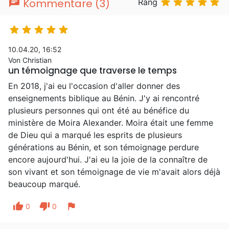
chat





Kommentare (3)
Rang





10.04.20, 16:52
Von Christian
un témoignage que traverse le temps
En 2018, j'ai eu l'occasion d'aller donner des
enseignements biblique au Bénin. J'y ai rencontré
plusieurs personnes qui ont été au bénéfice du
ministère de Moira Alexander. Moira était une femme
de Dieu qui a marqué les esprits de plusieurs
générations au Bénin, et son témoignage perdure
encore aujourd'hui. J'ai eu la joie de la connaître de
son vivant et son témoignage de vie m'avait alors déjà
beaucoup marqué.
thumb_up
thumb_down
flag
0
0