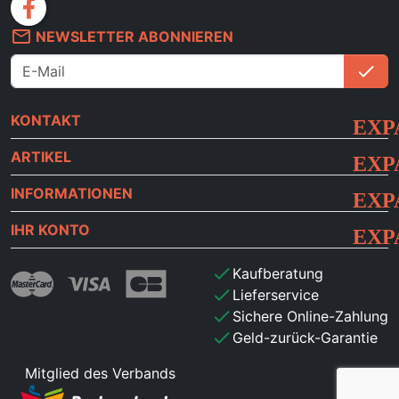
facebook
mail_outline
NEWSLETTER ABONNIEREN
check
An
KONTAKT
ARTIKEL
INFORMATIONEN
IHR KONTO
check
Kaufberatung
check
Lieferservice
check
Sichere Online-Zahlung
check
Geld-zurück-Garantie
Mitglied des Verbands