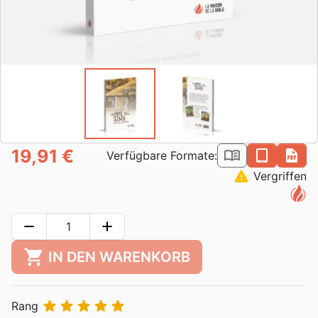
19,91 €
book_open
epub
pdf
Verfügbare Formate:
warning
Vergriffen
remove
add
shopping_cart
IN DEN WARENKORB





Rang