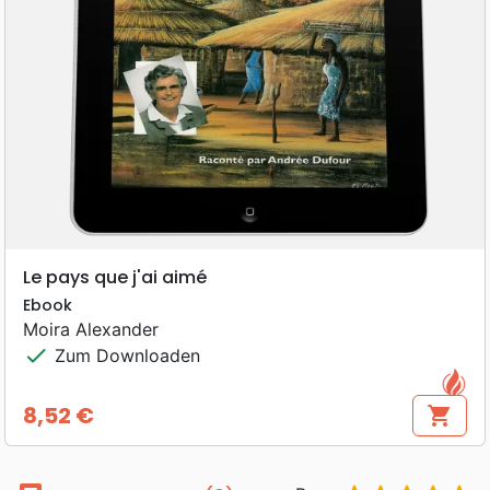
Le pays que j'ai aimé
Ebook
Moira Alexander
check
Zum Downloaden
8,52 €
shopping_cart
Preis