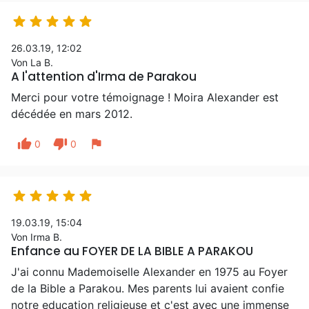





26.03.19, 12:02
Von La B.
A l'attention d'Irma de Parakou
Merci pour votre témoignage ! Moira Alexander est
décédée en mars 2012.
thumb_up
thumb_down
flag
0
0





19.03.19, 15:04
Von Irma B.
Enfance au FOYER DE LA BIBLE A PARAKOU
J'ai connu Mademoiselle Alexander en 1975 au Foyer
de la Bible a Parakou. Mes parents lui avaient confie
notre education religieuse et c'est avec une immense