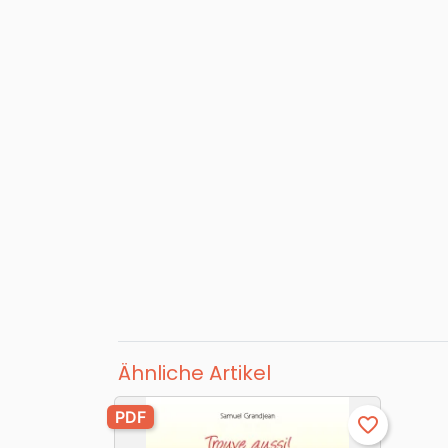
Ähnliche Artikel
PDF
favorite_border