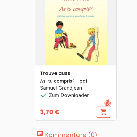
search
VORSCHAU
Trouve aussi
As-tu compris? - pdf
Samuel Grandjean
check
Zum Downloaden
3,70 €
shopping_cart
Preis
chat
Kommentare (0)