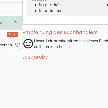
les paraboles
les animaux
ng
Empfehlung des Buchhändlers
1 Stk.
mood
Unser Lektorenkomittee hat dieses Buc
favorite_border
es Ihnen zum Lesen.
Leseprobe