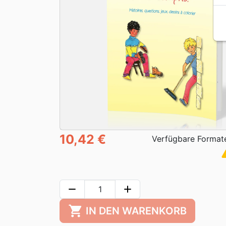
10,42 €
Verfügbare Format
war
remove
add
shopping_cart
IN DEN WARENKORB