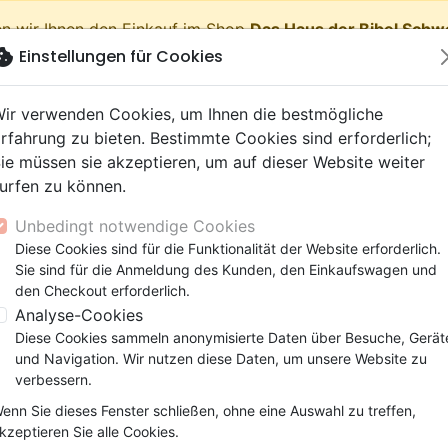
n wir Ihnen den Einkauf im Shop
Das Haus der Bibel Schw
okie
Einstellungen für Cookies
shopping_cart
Waren
ir verwenden Cookies, um Ihnen die bestmögliche
rfahrung zu bieten. Bestimmte Cookies sind erforderlich;
ie müssen sie akzeptieren, um auf dieser Website weiter
urfen zu können.
Neuheiten
Bibeln
Bücher
eBooks
Jugend
Musi
Unbedingt notwendige Cookies
 Testamente
getik (Religion,
 9 Jahre
lationen
film
er
Bibelstudium
Kinder
Andachten
Jugendliche, Teenager
Rap, Hip-hop
Spielfilm
Spiele, Unterhaltung
Diese Cookies sind für die Funktionalität der Website erforderlich.
haltung
Trouve aussi - As-tu compris?
nschaften)
e, Gemeinde
 12 Jahre
ry, Latino, Folk
ag, Konferenz
elisation
Segond 21
Kinder-, Erwachsenenarbei
Leiden, Seelsorge
Bibeln
Instrumental
Dokumentarfilm, Reportag
Bibelhüllen
Sie sind für die Anmeldung des Kunden, den Einkaufswagen und
elien
r
ro
matik
Segond
Comics
Psychologie
Lobpreis, Anbetung
Papeterie
Trouve aussi
den Checkout erforderlich.
ks
uung, Wachstum
r
NEG
Familie, Ehe
Apologetik (Religion,
Hardrock, Metal
Analyse-Cookies
As-tu compris?
cations
e, Gemeinde
ie, Ehe
l, Soul
Darby
Leiden, Seelsorge
Wissenschaften)
Pop, Rock
Diese Cookies sammeln anonymisierte Daten über Besuche, Gerät
Künstler :
Samuel Grandjean
elisation
elisation
und Navigation. Wir nutzen diese Daten, um unsere Website zu
Gesundheit
Bibeln
verbessern.
Artikel-Nr.
MB3321
EAN
9782826033219
Verl
enn Sie dieses Fenster schließen, ohne eine Auswahl zu treffen,
Beschreibung
Artikeldetails
kzeptieren Sie alle Cookies.