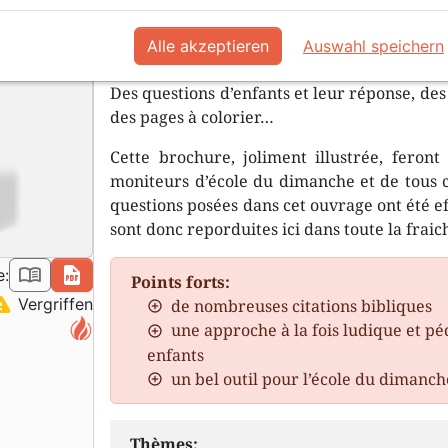
Le sais-tu? A toi de jouer!
Alle akzeptieren
Auswahl speichern
Des questions d’enfants et leur réponse, des 
des pages à colorier…
Cette brochure, joliment illustrée, feront
moniteurs d’école du dimanche et de tous ce
questions posées dans cet ouvrage ont été ef
sont donc reporduites ici dans toute la fraic
book_open
pdf
e:
Points forts:
ning
Vergriffen
de nombreuses citations bibliques
une approche à la fois ludique et pé
enfants
un bel outil pour l’école du dimanch
Thèmes: