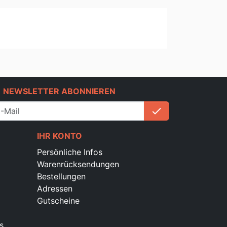
e
NEWSLETTER ABONNIEREN
check
Anmelden
IHR KONTO
Persönliche Infos
Warenrücksendungen
Bestellungen
Adressen
Gutscheine
s