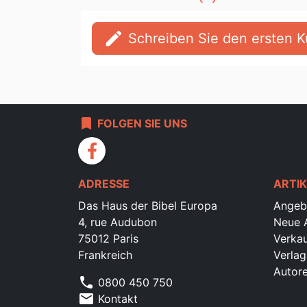
edit
Schreiben Sie den ersten
bookmark
FOLGEN SIE UNS
facebook
ADRESSE
ARTIK
Das Haus der Bibel Europa
Angeb
4, rue Audubon
Neue A
75012 Paris
Verkau
Frankreich
Verlag
Autor
phone
0800 450 750
mail
Kontakt