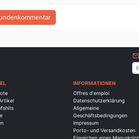
 Kundenkommentar
mail_outlin
EL
INFORMATIONEN
ote
Offres d'emploi
rtikel
Datenschutzerklärung
fshits
Allgemeine
e
Geschäftsbedingungen
en
Impressum
Porto- und Versandkosten
Einreichen eines Manuskript