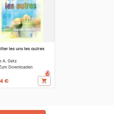
search
VORSCHAU
ifier les uns les autres
 A. Getz
um Downloaden
4 €
shopping_cart
s