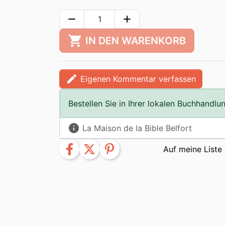
remove
add
shopping_cart
IN DEN WARENKORB
edit
Eigenen Kommentar verfassen
Bestellen Sie in Ihrer lokalen Buchhandlu
info
La Maison de la Bible Belfort
facebook
twitter
pinterest