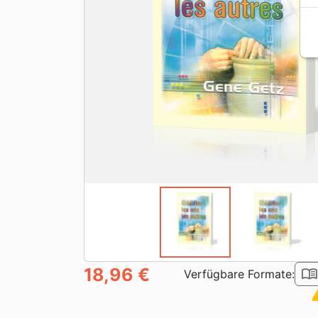
18,96 €
book_ope
Verfügbare Formate:
war