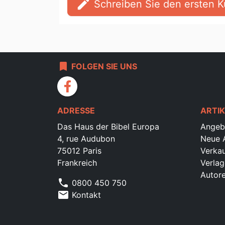
edit
Schreiben Sie den ersten
bookmark
FOLGEN SIE UNS
facebook
ADRESSE
ARTIK
Das Haus der Bibel Europa
Angeb
4, rue Audubon
Neue A
75012 Paris
Verkau
Frankreich
Verlag
Autor
phone
0800 450 750
mail
Kontakt