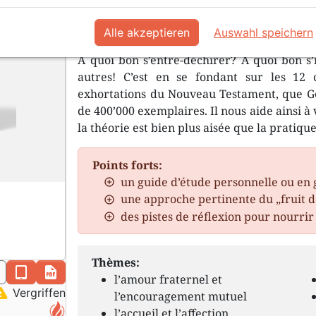
L’unité engendre la puissance, imagi
effort d’unité porté et encouragé par
Alle akzeptieren
Auswahl speichern
A quoi bon s’entre-déchirer? A quoi bon s’i
autres! C’est en se fondant sur les 12 
exhortations du Nouveau Testament, que Gene
de 400’000 exemplaires. Il nous aide ainsi 
la théorie est bien plus aisée que la pratique
Points forts:
un guide d’étude personnelle ou en g
une approche pertinente du „fruit de
des pistes de réflexion pour nourrir 
Thèmes:
n
epub
pdf
l’amour fraternel et
ning
Vergriffen
l’encouragement mutuel
l’accueil et l’affection