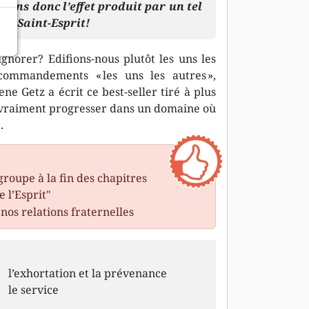
nons donc l’effet produit par un tel
 le Saint-Esprit!
gnorer? Edifions-nous plutôt les uns les
commandements « les uns les autres »,
 Getz a écrit ce best-seller tiré à plus
à vraiment progresser dans un domaine où
.
roupe à la fin des chapitres
 l’Esprit"
nos relations fraternelles
l’exhortation et la prévenance
le service