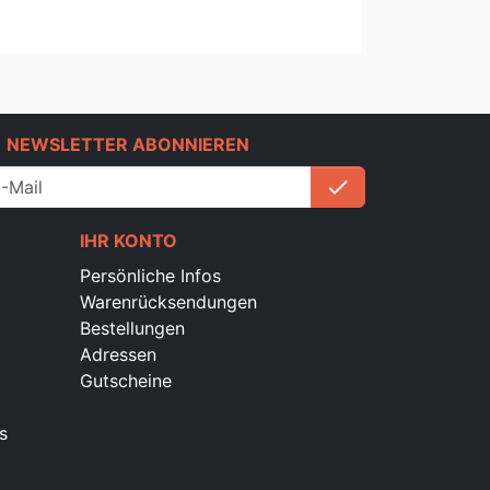
e
NEWSLETTER ABONNIEREN
check
Anmelden
IHR KONTO
Persönliche Infos
Warenrücksendungen
Bestellungen
Adressen
Gutscheine
s