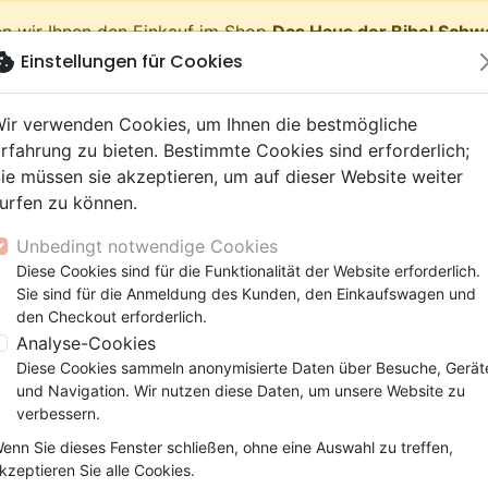
n wir Ihnen den Einkauf im Shop
Das Haus der Bibel Schw
okie
Einstellungen für Cookies
shopping_cart
Waren
ir verwenden Cookies, um Ihnen die bestmögliche
rfahrung zu bieten. Bestimmte Cookies sind erforderlich;
ie müssen sie akzeptieren, um auf dieser Website weiter
urfen zu können.
Neuheiten
Bibeln
Bücher
eBooks
Jugend
Musi
Unbedingt notwendige Cookies
 Testamente
getik (Religion,
 9 Jahre
lationen
film
er
Bibelstudium
Kinder
Andachten
Jugendliche, Teenager
Rap, Hip-hop
Spielfilm
Spiele, Unterhaltung
Diese Cookies sind für die Funktionalität der Website erforderlich.
Geistliches Wachstum
S'édifier les uns les autres
nschaften)
e, Gemeinde
 12 Jahre
ry, Latino, Folk
ag, Konferenz
elisation
Segond 21
Kinder-, Erwachsenenarbei
Leiden, Seelsorge
Bibeln
Instrumental
Dokumentarfilm, Reportag
Bibelhüllen
Sie sind für die Anmeldung des Kunden, den Einkaufswagen und
elien
r
ro
matik
Segond
Comics
Psychologie
Lobpreis, Anbetung
Papeterie
S'édifier les uns les autres
den Checkout erforderlich.
ks
uung, Wachstum
r
NEG
Familie, Ehe
Apologetik (Religion,
Hardrock, Metal
Analyse-Cookies
Autor :
Gene A. Getz
cations
e, Gemeinde
ie, Ehe
l, Soul
Darby
Leiden, Seelsorge
Wissenschaften)
Pop, Rock
Diese Cookies sammeln anonymisierte Daten über Besuche, Gerät
Artikel-Nr.
MB3372
EAN
9782826033721
Ver
elisation
elisation
und Navigation. Wir nutzen diese Daten, um unsere Website zu
Gesundheit
Bibeln
verbessern.
Beschreibung
Artikeldetails
enn Sie dieses Fenster schließen, ohne eine Auswahl zu treffen,
kzeptieren Sie alle Cookies.