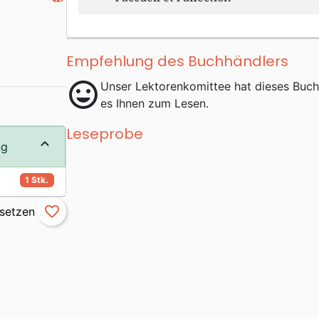
Empfehlung des Buchhändlers
mood
Unser Lektorenkomittee hat dieses Buc
es Ihnen zum Lesen.
Leseprobe
ng
1 Stk.
favorite_border