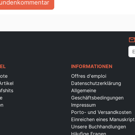
 Kundenkommentar
mail_outlin
EL
INFORMATIONEN
ote
Offres d'emploi
rtikel
Datenschutzerklärung
fshits
Allgemeine
e
Geschäftsbedingungen
en
Impressum
Porto- und Versandkosten
Einreichen eines Manuskript
Unsere Buchhandlungen
Häufige Fragen