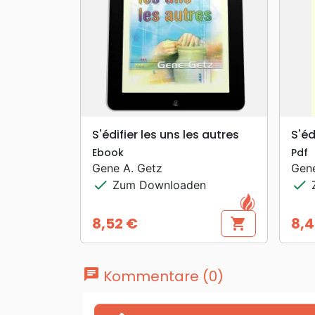
search
VORSCHAU
S'édifier les uns les autres
S'éd
Ebook
Pdf
Gene A. Getz
Gene
check
check
Zum Downloaden
Z
8,52 €
8,4
shopping_cart
Preis
Prei
chat
Kommentare (0)