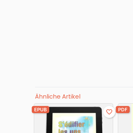
Ähnliche Artikel
EPUB
PDF
favorite_border