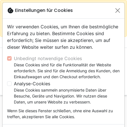
warning
Gemäß
close
cookie
Einstellungen für Cookies
Auf der Webseite Europa bleiben
Ihrem
Standort (Vereinigte Staaten) empfehlen wir Ihnen den
Wir verwenden Cookies, um Ihnen die bestmögliche
Einkauf im Shop
Das Haus der Bibel Schweiz
Erfahrung zu bieten. Bestimmte Cookies sind
erforderlich; Sie müssen sie akzeptieren, um auf
menu
shopping_cart
account_circle
dieser Website weiter surfen zu können.
Unbedingt notwendige Cookies
Diese Cookies sind für die Funktionalität der Website
erforderlich. Sie sind für die Anmeldung des Kunden, den
Einkaufswagen und den Checkout erforderlich.
Analyse-Cookies
search
Diese Cookies sammeln anonymisierte Daten über
Suche
Besuche, Geräte und Navigation. Wir nutzen diese
Daten, um unsere Website zu verbessern.
Startseite
Bücher
Lehre
Heiliger Geist
Wenn Sie dieses Fenster schließen, ohne eine Auswahl zu
Mission temporaire du Saint-Esprit pendant la
treffen, akzeptieren Sie alle Cookies.
dispensation de la grâce (La) - Collection: Cahiers de
culture biblique, n°6