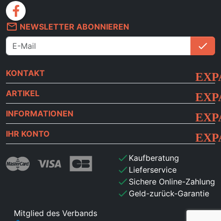
facebook
mail_outline
NEWSLETTER ABONNIEREN
check
An
KONTAKT
ARTIKEL
INFORMATIONEN
IHR KONTO
check
Kaufberatung
check
Lieferservice
check
Sichere Online-Zahlung
check
Geld-zurück-Garantie
Mitglied des Verbands