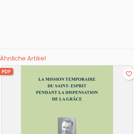
Ähnliche Artikel
PDF
favorite_border