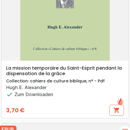
La mission temporaire du Saint-Esprit pendant la
dispensation de la grâce
Collection: cahiers de culture biblique, n° - Pdf
Hugh E. Alexander
check
Zum Downloaden
3,70 €
shopping_cart
Preis
EPUB