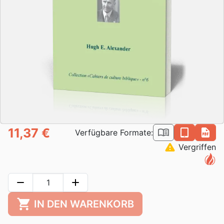
11,37 €
book_open
epub
pdf
Verfügbare Formate:
warning
Vergriffen
remove
add
shopping_cart
IN DEN WARENKORB