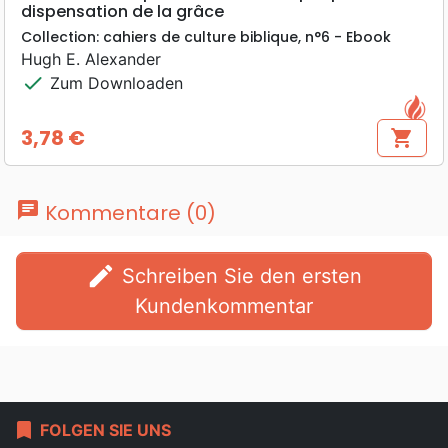
dispensation de la grâce
Collection: cahiers de culture biblique, n°6 - Ebook
Hugh E. Alexander
check
Zum Downloaden
3,78 €
shopping_cart
Preis
chat
Kommentare (0)
edit
Schreiben Sie den ersten
Kundenkommentar
bookmark
FOLGEN SIE UNS