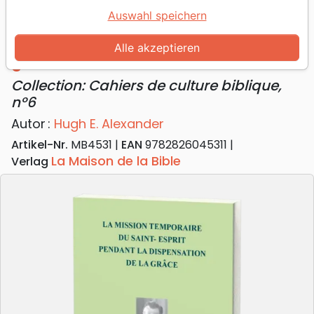
Auswahl speichern
La Mission temporaire du Saint-
Esprit pendant la dispensation de la
Alle akzeptieren
grâce
Collection: Cahiers de culture biblique,
n°6
Autor :
Hugh E. Alexander
Artikel-Nr.
MB4531
EAN
9782826045311
La Maison de la Bible
Verlag