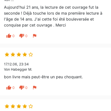
Aujourd'hui 21 ans, la lecture de cet ouvrage fut la
seconde ! Déjà touche lors de ma première lecture à
l'âge de 14 ans. J'ai cette foi été bouleversée et
conquise par cet ouvrage . Merci
thumb_up
thumb_down
flag
0
0





17.12.06, 23:34
Von Habegger M.
bon livre mais peut-être un peu choquant.
thumb_up
thumb_down
flag
0
0




