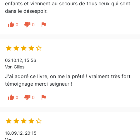
enfants et viennent au secours de tous ceux qui sont
dans le désespoir.
thumb_up
thumb_down
flag
0
0





02.10.12, 15:56
Von Gilles
J'ai adoré ce livre, on me la prêté ! vraiment très fort
témoignage merci seigneur !
thumb_up
thumb_down
flag
0
0





18.09.12, 20:15
Von ...