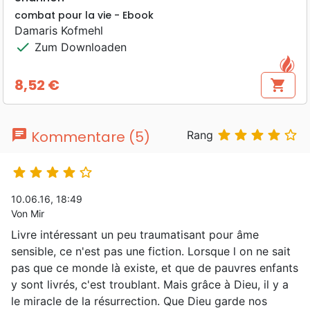
combat pour la vie - Ebook
Damaris Kofmehl
check
Zum Downloaden
8,52 €
shopping_cart
Preis
chat





Kommentare (5)
Rang





10.06.16, 18:49
Von Mir
Livre intéressant un peu traumatisant pour âme
sensible, ce n'est pas une fiction. Lorsque l on ne sait
pas que ce monde là existe, et que de pauvres enfants
y sont livrés, c'est troublant. Mais grâce à Dieu, il y a
le miracle de la résurrection. Que Dieu garde nos