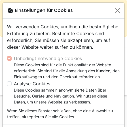
warning
Gemäß
close
cookie
Einstellungen für Cookies
Auf der Webseite Europa bleiben
Ihrem
Standort (Vereinigte Staaten) empfehlen wir Ihnen den
Wir verwenden Cookies, um Ihnen die bestmögliche
Einkauf im Shop
Das Haus der Bibel Schweiz
Erfahrung zu bieten. Bestimmte Cookies sind
erforderlich; Sie müssen sie akzeptieren, um auf
menu
shopping_cart
account_circle
dieser Website weiter surfen zu können.
Unbedingt notwendige Cookies
Diese Cookies sind für die Funktionalität der Website
erforderlich. Sie sind für die Anmeldung des Kunden, den
Einkaufswagen und den Checkout erforderlich.
Analyse-Cookies
search
Diese Cookies sammeln anonymisierte Daten über
Suche
Besuche, Geräte und Navigation. Wir nutzen diese
Daten, um unsere Website zu verbessern.
Startseite
Bücher
Biographien, Zeugnisse
Wenn Sie dieses Fenster schließen, ohne eine Auswahl zu
Shannon - combat pour la vie - Pdf
treffen, akzeptieren Sie alle Cookies.
Shannon