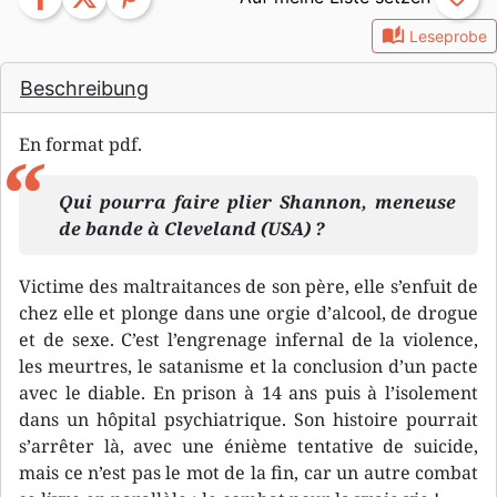
auto_stories
Leseprobe
Beschreibung
En format pdf.
Qui pourra faire plier Shannon, meneuse
de bande à Cleveland (USA) ?
Victime des maltraitances de son père, elle s’enfuit de
chez elle et plonge dans une orgie d’alcool, de drogue
et de sexe. C’est l’engrenage infernal de la violence,
les meurtres, le satanisme et la conclusion d’un pacte
avec le diable. En prison à 14 ans puis à l’isolement
dans un hôpital psychiatrique. Son histoire pourrait
s’arrêter là, avec une énième tentative de suicide,
mais ce n’est pas le mot de la fin, car un autre combat