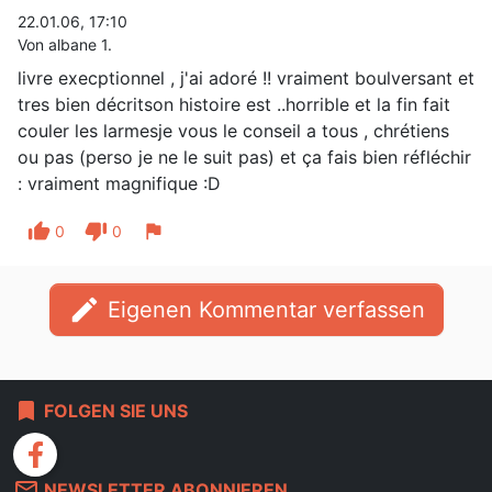
22.01.06, 17:10
Von albane 1.
livre execptionnel , j'ai adoré !! vraiment boulversant et
tres bien décritson histoire est ..horrible et la fin fait
couler les larmesje vous le conseil a tous , chrétiens
ou pas (perso je ne le suit pas) et ça fais bien réfléchir
: vraiment magnifique :D
thumb_up
thumb_down
flag
0
0
edit
Eigenen Kommentar verfassen
bookmark
FOLGEN SIE UNS
facebook
mail_outline
NEWSLETTER ABONNIEREN