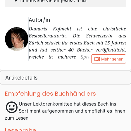
la nouvelle vie en Jésus-Christ
Autor/in
Damaris Kofmehl ist eine christliche
Bestsellerautorin. Die Schweizerin aus
Zürich schrieb ihr erstes Buch mit 15 Jahren
und hat seither 40 Bücher veröffentlicht,
welche in mehrere Sprachen übersetzt
book_open
Mehr sehen
wurden , darunter eine Fantasy-Trilogie und
23 Thriller, die auf wahren Begebenheiten
Artikeldetails
beruhen. Ihre Buchrecherchen führten sie
unter anderem nach Brasilien, Pakistan,
Guatemala, Chile, Peru, Australien und in
Empfehlung des Buchhändlers
die USA. Mit ihren Büchern, die häufig von
mood
Unser Lektorenkomittee hat dieses Buch ins
wahren und heftigen Lebensgeschichten
Sortiment aufgenommen und empfiehlt es Ihnen
handeln, (Bankräuber, Drogendealer, Mörder
zum Lesen.
etc.) möchte sie aufzeigen, dass es für Gott
keine unmöglichen Fälle gibt und dass sich
Leseprobe