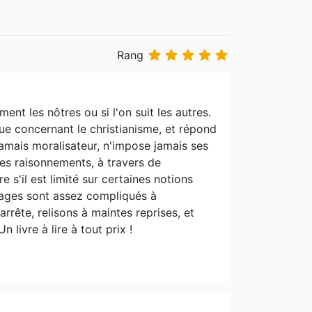





Rang
ent les nôtres ou si l'on suit les autres.
ue concernant le christianisme, et répond
t jamais moralisateur, n'impose jamais ses
es raisonnements, à travers de
e s'il est limité sur certaines notions
ssages sont assez compliqués à
arrête, relisons à maintes reprises, et
 livre à lire à tout prix !