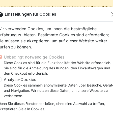
n wir Ihnen den Einkauf im Shop
Das Haus der Bibel Schw
okie
Einstellungen für Cookies
shopping_cart
Waren
ir verwenden Cookies, um Ihnen die bestmögliche
rfahrung zu bieten. Bestimmte Cookies sind erforderlich;
ie müssen sie akzeptieren, um auf dieser Website weiter
urfen zu können.
Neuheiten
Bibeln
Bücher
eBooks
Jugend
Musi
Unbedingt notwendige Cookies
 Testamente
getik (Religion,
 9 Jahre
lationen
film
er
Bibelstudium
Kinder
Andachten
Jugendliche, Teenager
Rap, Hip-hop
Spielfilm
Spiele, Unterhaltung
Diese Cookies sind für die Funktionalität der Website erforderlich.
Fondements du christianisme (Les)
nschaften)
e, Gemeinde
 12 Jahre
ry, Latino, Folk
ag, Konferenz
elisation
Segond 21
Kinder-, Erwachsenenarbei
Leiden, Seelsorge
Bibeln
Instrumental
Dokumentarfilm, Reportag
Bibelhüllen
Sie sind für die Anmeldung des Kunden, den Einkaufswagen und
elien
r
ro
matik
Segond
Comics
Psychologie
Lobpreis, Anbetung
Papeterie
Les Fondements du christia
den Checkout erforderlich.
ks
uung, Wachstum
r
NEG
Familie, Ehe
Apologetik (Religion,
Hardrock, Metal
Analyse-Cookies
Autor :
Clive Staples Lewis
cations
e, Gemeinde
ie, Ehe
l, Soul
Darby
Leiden, Seelsorge
Wissenschaften)
Pop, Rock
Diese Cookies sammeln anonymisierte Daten über Besuche, Gerät
Artikel-Nr.
LLBF2226
EAN
9782850315800
elisation
elisation
und Navigation. Wir nutzen diese Daten, um unsere Website zu
Gesundheit
Bibeln
Ligue pour la Lecture de la Bible 
verbessern.
Verlag
Beschreibung
Artikeldetails
enn Sie dieses Fenster schließen, ohne eine Auswahl zu treffen,
kzeptieren Sie alle Cookies.