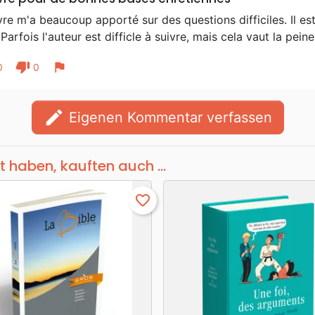
vre m'a beaucoup apporté sur des questions difficiles. Il es
. Parfois l'auteur est difficle à suivre, mais cela vaut la pei
thumb_down
flag
0
0
edit
Eigenen Kommentar verfassen
t haben, kauften auch ...
favorite_border