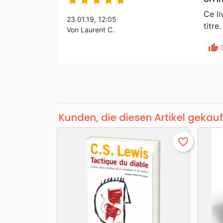





Ce li
23.01.19, 12:05
titre
Von Laurent C.
thumb_up
Kunden, die diesen Artikel gekauf
favorite_border