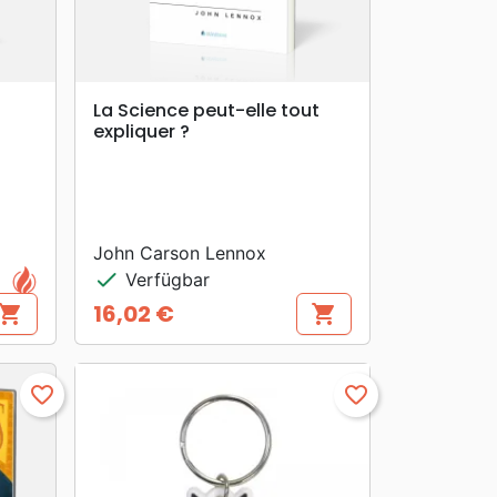
search
VORSCHAU
La Science peut-elle tout
expliquer ?
John Carson Lennox
check
Verfügbar
16,02 €
hopping_cart
shopping_cart
Preis
favorite_border
favorite_border