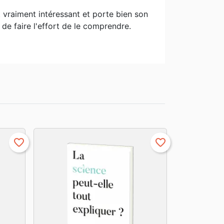
t vraiment intéressant et porte bien son
ne de faire l'effort de le comprendre.
favorite_border
favorite_border