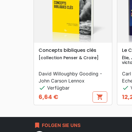
search
VORSCHAU
Concepts bibliques clés
Le C
[collection Penser & Croire]
Élie,
victo
David Willoughby Gooding -
Carl
John Carson Lennox
Eche
check
check
Verfügbar
V
6,64 €
12,
shopping_cart
Preis
Prei
bookmark
FOLGEN SIE UNS