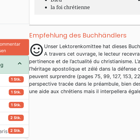
la foi chrétienne
Empfehlung des Buchhändlers
Kommentar
sentiment_satisfied
Unser Lektorenkomittee hat dieses Buc
sen
A travers cet ouvrage, le lecteur recevr
pertinence et de l’actualité du christianisme. L
ng
l’héritage apostolique et zélé dans la défense 
peuvent surprendre (pages 75, 99, 127, 153, 22
1 Stk.
perspective tracée dans le préambule, bien des
une aide aux chrétiens mais il interpellera éga
1 Stk.
1 Stk.
2 Stk.
aris
2 Stk.