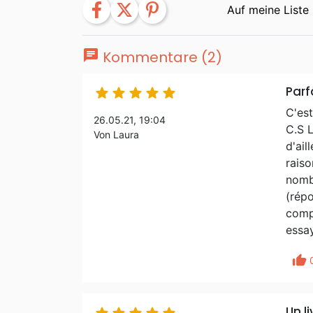
facebook
twitter
pinterest
chat
Kommentare (2)
Parf





C'est
26.05.21, 19:04
C.S L
Von Laura
d'ail
raiso
nombr
(répo
compr
essay
thumb_up
Un l