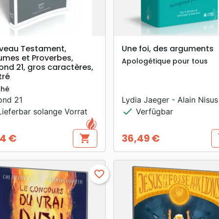
search
search
VORSCHAU
VORSCHAU
veau Testament,
Une foi, des arguments
umes et Proverbes,
Apologétique pour tous
nd 21, gros caractères,
tré
ché
ond 21
Lydia Jaeger - Alain Nisus
check
ieferbar solange Vorrat
Verfügbar
4 €
36,49 €
shopping_cart
s
s
Preis
favorite_border