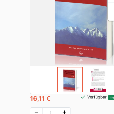
check
Verfügbar
16,11 €
me
remove
add