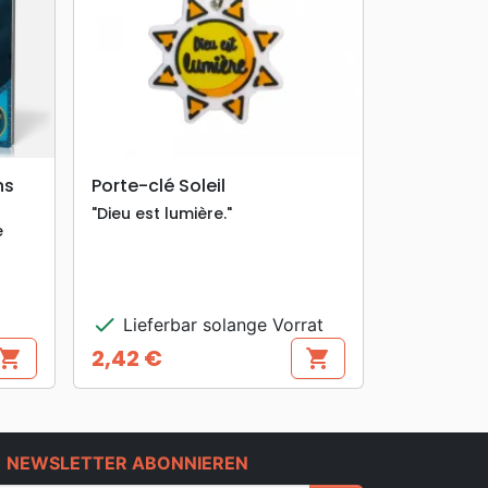
search
VORSCHAU
ns
Porte-clé Soleil
"Dieu est lumière."
e
check
Lieferbar solange Vorrat
2,42 €
hopping_cart
shopping_cart
Preis
e
NEWSLETTER ABONNIEREN