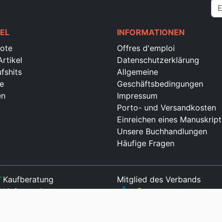
EL
INFORMATIONEN
ote
Offres d'emploi
rtikel
Datenschutzerklärung
fshits
Allgemeine
e
Geschäftsbedingungen
en
Impressum
Porto- und Versandkosten
Einreichen eines Manuskript
Unsere Buchhandlungen
Häufige Fragen
ck
Kaufberatung
Mitglied des Verbands
ck
Lieferservice
ck
Sichere Online-Zahlung
ck
Geld-zurück-Garantie