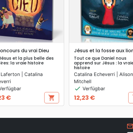
search
search
VORSCHAU
VORSCHAU
oncours du vrai Dieu
Jésus et la fosse aux lio
 Jésus et la plus belle des
Tout ce que Daniel nous
ires: la vraie histoire
apprend sur Jésus : la vrai
histoire
 Laferton | Catalina
Catalina Echeverri | Alison
verri
Mitchell
check
erfügbar
Verfügbar
23 €
12,23 €
shopping_cart
s
s
Preis
mail_outlin