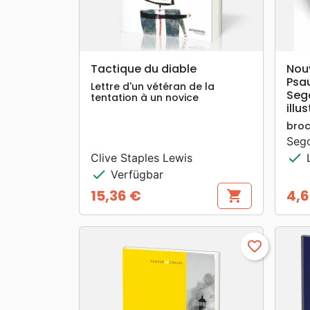
search
VORSCHAU
Tactique du diable
Nou
Psa
Lettre d'un vétéran de la
Sego
tentation à un novice
illus
bro
Seg
check
Clive Staples Lewis
L
check
Verfügbar
15,36 €
4,6
shopping_cart
Preis
Prei
favorite_border