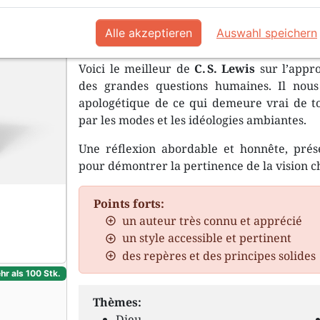
Dieu est la conclusion logique à la q
moral et éthique
Alle akzeptieren
Auswahl speichern
Voici le meilleur de
C. S. Lewis
sur l’appro
des grandes questions humaines. Il nous 
apologétique de ce qui demeure vrai de t
par les modes et les idéologies ambiantes.
Une réflexion abordable et honnête, prés
pour démontrer la pertinence de la vision 
Points forts:
un auteur très connu et apprécié
un style accessible et pertinent
des repères et des principes solides
hr als 100 Stk.
Thèmes:
Dieu