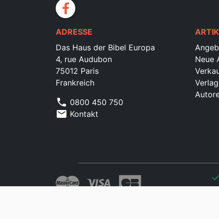
facebook
ADRESSE
ARTIK
Das Haus der Bibel Europa
Angeb
4, rue Audubon
Neue A
75012 Paris
Verkau
Frankreich
Verlag
Autor
phone
0800 450 750
mail
Kontakt
che
che
che
che