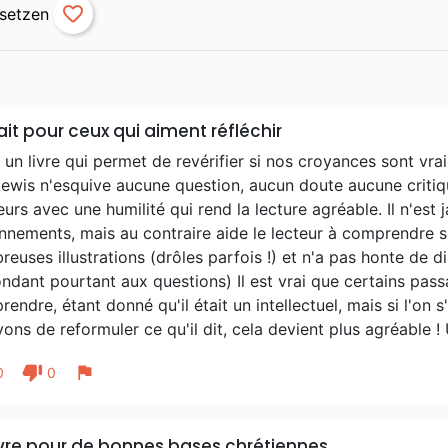
favorite_border
ait pour ceux qui aiment réfléchir
 un livre qui permet de revérifier si nos croyances sont vraim
ewis n'esquive aucune question, aucun doute aucune critiq
leurs avec une humilité qui rend la lecture agréable. Il n'es
nnements, mais au contraire aide le lecteur à comprendre s
euses illustrations (drôles parfois !) et n'a pas honte de dir
ndant pourtant aux questions) Il est vrai que certains pa
endre, étant donné qu'il était un intellectuel, mais si l'on s'
ons de reformuler ce qu'il dit, cela devient plus agréable ! Un
thumb_down
flag
0
0
ivre pour de bonnes bases chrétiennes