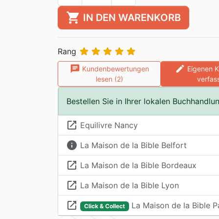
shopping_cart
IN DEN WARENKORB





Rang
chat
edit
Kundenbewertungen
Eigenen 
lesen (2)
verfas
Bestellen Sie in Ihrer lokalen Buchhandlu
launch
Equilivre Nancy
info
La Maison de la Bible Belfort
launch
La Maison de la Bible Bordeaux
launch
La Maison de la Bible Lyon
launch
La Maison de la Bible P
Click & Collect