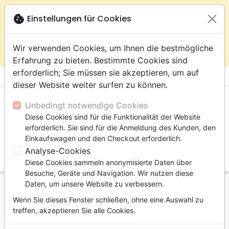
warning
Gemäß
close
cookie
Einstellungen für Cookies
Auf der Webseite Europa bleiben
Ihrem
Standort (Vereinigte Staaten) empfehlen wir Ihnen den
Wir verwenden Cookies, um Ihnen die bestmögliche
Einkauf im Shop
Das Haus der Bibel Schweiz
Erfahrung zu bieten. Bestimmte Cookies sind
erforderlich; Sie müssen sie akzeptieren, um auf
menu
shopping_cart
account_circle
dieser Website weiter surfen zu können.
Unbedingt notwendige Cookies
Diese Cookies sind für die Funktionalität der Website
erforderlich. Sie sind für die Anmeldung des Kunden, den
Einkaufswagen und den Checkout erforderlich.
Analyse-Cookies
search
Diese Cookies sammeln anonymisierte Daten über
Suche
Besuche, Geräte und Navigation. Wir nutzen diese
Daten, um unsere Website zu verbessern.
Startseite
Bücher
Kinder-, Erwachsenenarbeit
Wenn Sie dieses Fenster schließen, ohne eine Auswahl zu
Erwachsene
treffen, akzeptieren Sie alle Cookies.
Devenir une femme proche de Dieu - étude biblique