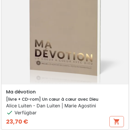
Ma dévotion
[livre + CD-rom] Un cœur à cœur avec Dieu
Alice Luiten - Dan Luiten | Marie Agostini
check
Verfügbar
23,70 €
shopping_cart
Preis