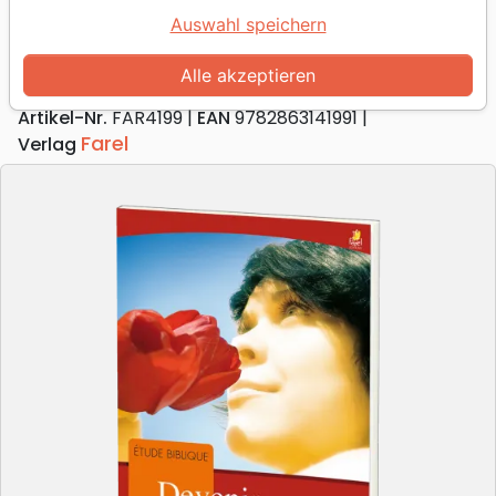
Devenir une femme proche de Dieu
Auswahl speichern
étude biblique
Alle akzeptieren
Autor :
Myrna Alexander
Artikel-Nr.
FAR4199
EAN
9782863141991
Farel
Verlag