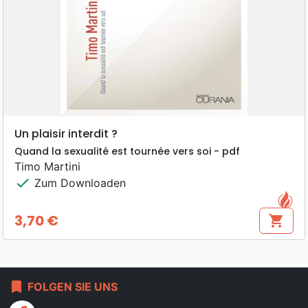
Un plaisir interdit ?
Quand la sexualité est tournée vers soi - pdf
Timo Martini
check
Zum Downloaden
3,70 €
shopping_cart
Preis
bookmark
FOLGEN SIE UNS