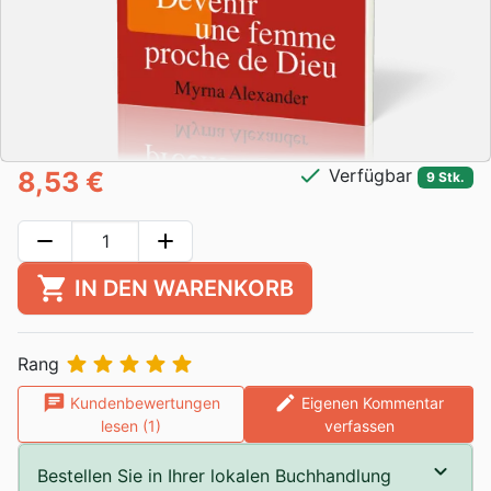
check
Verfügbar
8,53 €
9 Stk.
remove
add
shopping_cart
IN DEN WARENKORB





Rang
chat
edit
Kundenbewertungen
Eigenen Kommentar
lesen (1)
verfassen
Bestellen Sie in Ihrer lokalen Buchhandlung