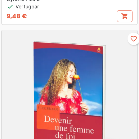
check
Verfügbar
9,48 €
shopping_cart
Preis
favorite_border