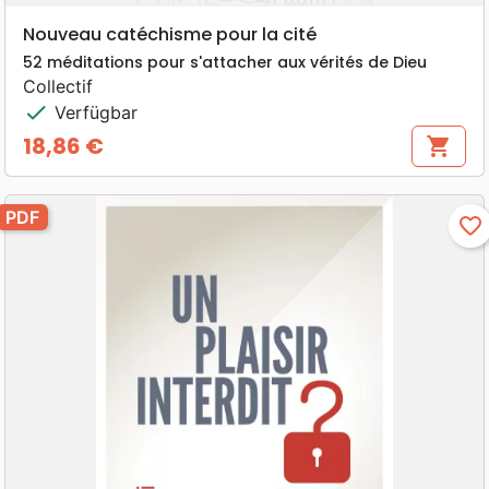
Nouveau catéchisme pour la cité
52 méditations pour s'attacher aux vérités de Dieu
Collectif
check
Verfügbar
18,86 €
shopping_cart
Preis
PDF
favorite_border