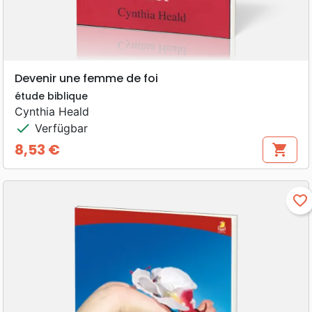
Devenir une femme de foi
étude biblique
Cynthia Heald
check
Verfügbar
8,53 €
shopping_cart
Preis
favorite_border