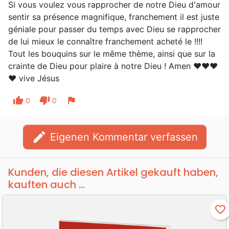
Si vous voulez vous rapprocher de notre Dieu d'amour
sentir sa présence magnifique, franchement il est juste
géniale pour passer du temps avec Dieu se rapprocher
de lui mieux le connaître franchement acheté le !!!!
Tout les bouquins sur le même thème, ainsi que sur la
crainte de Dieu pour plaire à notre Dieu ! Amen ❤️❤️❤️
❤️ vive Jésus
thumb_up
thumb_down
flag
0
0
edit
Eigenen Kommentar verfassen
Kunden, die diesen Artikel gekauft haben,
kauften auch ...
favorite_border