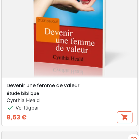
Devenir une femme de valeur
étude biblique
Cynthia Heald
check
Verfügbar
8,53 €
shopping_cart
Preis