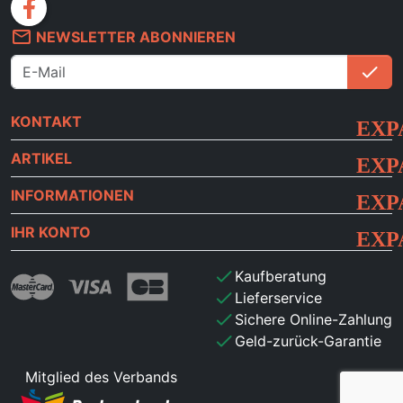
facebook
mail_outline
NEWSLETTER ABONNIEREN
check
An
KONTAKT
ARTIKEL
INFORMATIONEN
IHR KONTO
check
Kaufberatung
check
Lieferservice
check
Sichere Online-Zahlung
check
Geld-zurück-Garantie
Mitglied des Verbands