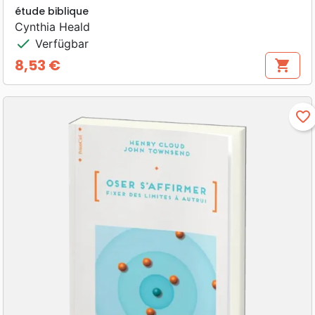
étude biblique
Cynthia Heald
check
Verfügbar
8,53 €
shopping_cart
Preis
favorite_border