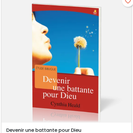
favorite_border
Devenir une battante pour Dieu