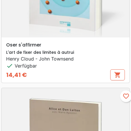
Oser s'affirmer
L'art de fixer des limites à autrui
Henry Cloud - John Townsend
check
Verfügbar
14,41 €
shopping_cart
Preis
favorite_border