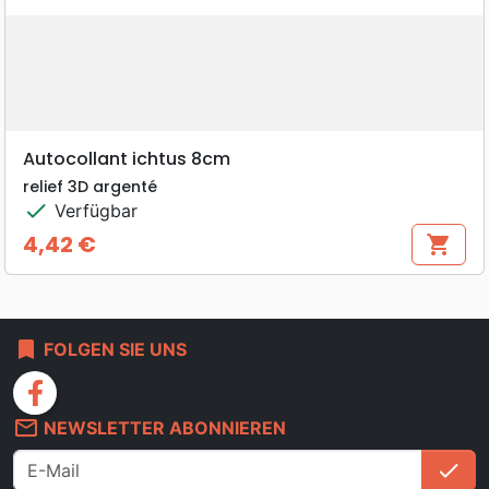
Autocollant ichtus 8cm
relief 3D argenté
check
Verfügbar
4,42 €
shopping_cart
Preis
bookmark
FOLGEN SIE UNS
facebook
mail_outline
NEWSLETTER ABONNIEREN
check
An