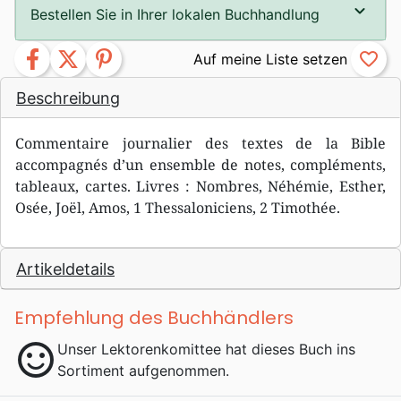
Bestellen Sie in Ihrer lokalen Buchhandlung
facebook
twitter
pinterest
favorite_border
Beschreibung
Commentaire journalier des textes de la Bible
accompagnés d’un ensemble de notes, compléments,
tableaux, cartes. Livres : Nombres, Néhémie, Esther,
Osée, Joël, Amos, 1 Thessaloniciens, 2 Timothée.
Artikeldetails
Empfehlung des Buchhändlers
sentiment_satisfied
Unser Lektorenkomittee hat dieses Buch ins
Sortiment aufgenommen.