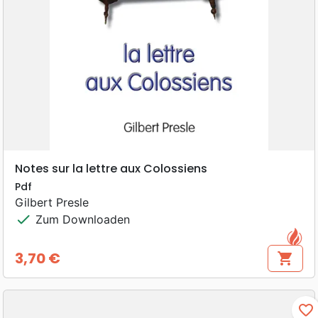
Notes sur la lettre aux Colossiens
Pdf
Gilbert Presle
check
Zum Downloaden
3,70 €
shopping_cart
Preis
favorite_border