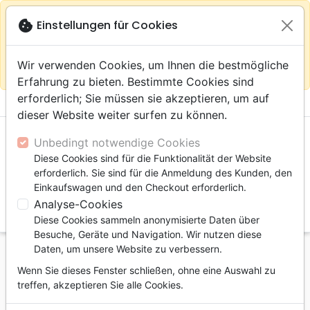
warning
Gemäß
close
cookie
Einstellungen für Cookies
Auf der Webseite Europa bleiben
Ihrem
Standort (Vereinigte Staaten) empfehlen wir Ihnen den
Wir verwenden Cookies, um Ihnen die bestmögliche
Einkauf im Shop
Das Haus der Bibel Schweiz
Erfahrung zu bieten. Bestimmte Cookies sind
erforderlich; Sie müssen sie akzeptieren, um auf
menu
shopping_cart
account_circle
dieser Website weiter surfen zu können.
Unbedingt notwendige Cookies
Diese Cookies sind für die Funktionalität der Website
erforderlich. Sie sind für die Anmeldung des Kunden, den
Einkaufswagen und den Checkout erforderlich.
Analyse-Cookies
search
Diese Cookies sammeln anonymisierte Daten über
Suche
Besuche, Geräte und Navigation. Wir nutzen diese
Daten, um unsere Website zu verbessern.
Startseite
Bücher
Andachten
Serien
Wenn Sie dieses Fenster schließen, ohne eine Auswahl zu
Néhémie, Esther, Nombres, Osée, Joël, Amos, 1
treffen, akzeptieren Sie alle Cookies.
Thessaloniciens, 2 Timothée - Sondez les Écritures
volume 11