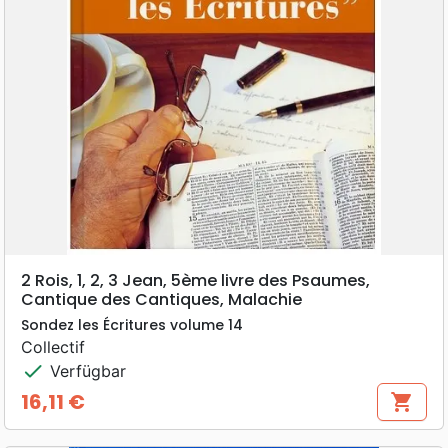
2 Rois, 1, 2, 3 Jean, 5ème livre des Psaumes,
Cantique des Cantiques, Malachie
Sondez les Écritures volume 14
Collectif
check
Verfügbar
16,11 €
shopping_cart
Preis