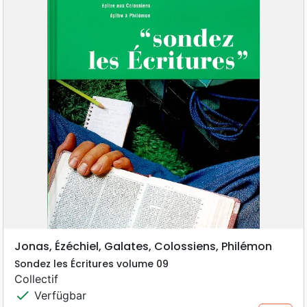
Jonas, Ézéchiel, Galates, Colossiens, Philémon
Sondez les Écritures volume 09
Collectif
check
Verfügbar