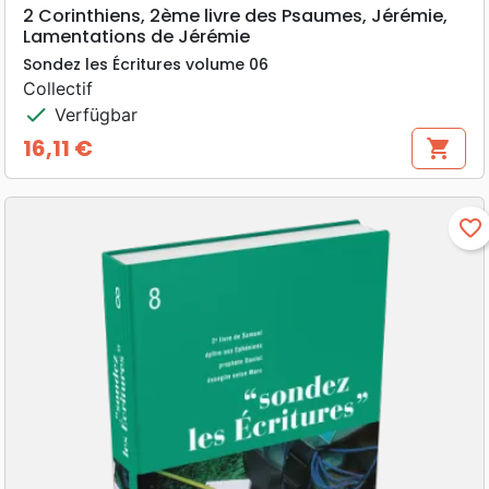
2 Corinthiens, 2ème livre des Psaumes, Jérémie,
Lamentations de Jérémie
Sondez les Écritures volume 06
Collectif
check
Verfügbar
16,11 €
shopping_cart
Preis
favorite_border