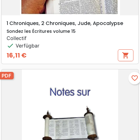
1 Chroniques, 2 Chroniques, Jude, Apocalypse
Sondez les Écritures volume 15
Collectif
check
Verfügbar
16,11 €
shopping_cart
Preis
PDF
favorite_border