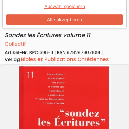
Auswahl speichern
Néhémie, Esther, Nombres, Osée,
Joël, Amos, 1 Thessaloniciens, 2
Alle akzeptieren
Timothée
Sondez les Écritures volume 11
Collectif
Artikel-Nr.
BPC1396-11
EAN
9782879071091
Bibles et Publications Chrétiennes
Verlag