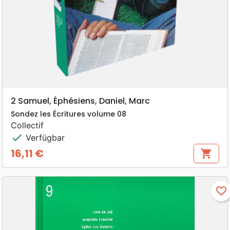
2 Samuel, Éphésiens, Daniel, Marc
Sondez les Écritures volume 08
Collectif
check
Verfügbar
16,11 €
shopping_cart
Preis
favorite_border