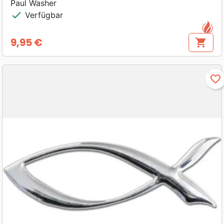
Paul Washer
check
Verfügbar
9,95 €
shopping_cart
Preis
favorite_border