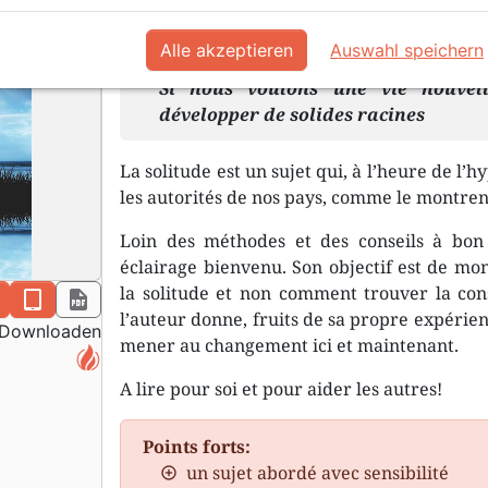
En format pdf.
Alle akzeptieren
Auswahl speichern
Si nous voulons une vie nouvell
développer de solides racines
La solitude est un sujet qui, à l’heure de l
les autorités de nos pays, comme le montren
Loin des méthodes et des conseils à bo
éclairage bienvenu. Son objectif est de mo
la solitude et non comment trouver la cons
n
epub
pdf
l’auteur donne, fruits de sa propre expérie
Downloaden
mener au changement ici et maintenant.
A lire pour soi et pour aider les autres!
Points forts:
un sujet abordé avec sensibilité