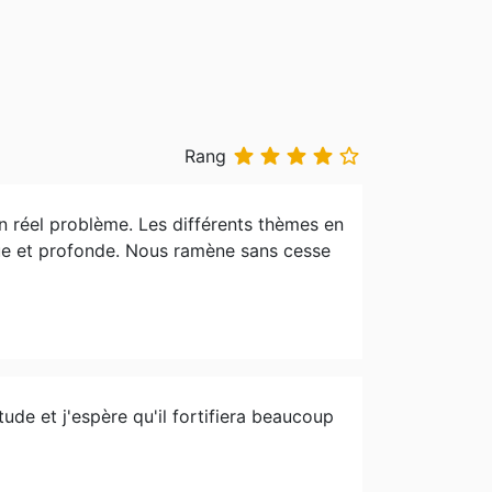





Rang
 un réel problème. Les différents thèmes en
tique et profonde. Nous ramène sans cesse
tude et j'espère qu'il fortifiera beaucoup