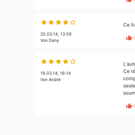





Ce li
20.03.14, 13:56
thumb_up
Von Dany





L'aut
Ce té
19.03.14, 16:14
compl
Von André
seule
soume
thumb_up