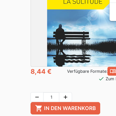
8,44 €
book_ope
Verfügbare Formate:
check
Zum 
remove
add
shopping_cart
IN DEN WARENKORB