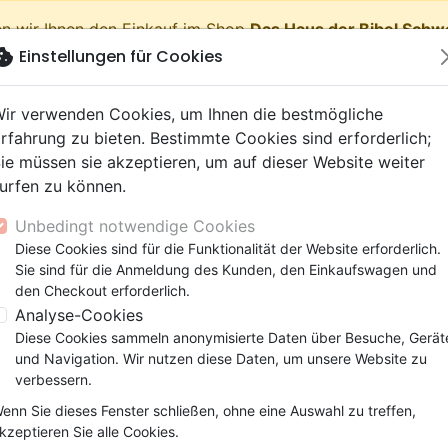
n wir Ihnen den Einkauf im Shop
Das Haus der Bibel Schw
okie
Einstellungen für Cookies
shopping_cart
Waren
ir verwenden Cookies, um Ihnen die bestmögliche
rfahrung zu bieten. Bestimmte Cookies sind erforderlich;
ie müssen sie akzeptieren, um auf dieser Website weiter
urfen zu können.
Neuheiten
Bibeln
Bücher
eBooks
Jugend
Musi
Unbedingt notwendige Cookies
 Testamente
getik (Religion,
 9 Jahre
lationen
film
er
Bibelstudium
Kinder
Andachten
Jugendliche, Teenager
Rap, Hip-hop
Spielfilm
Spiele, Unterhaltung
Diese Cookies sind für die Funktionalität der Website erforderlich.
Rompre avec la solitude - Pdf
nschaften)
e, Gemeinde
 12 Jahre
ry, Latino, Folk
ag, Konferenz
elisation
Segond 21
Kinder-, Erwachsenenarbei
Leiden, Seelsorge
Bibeln
Instrumental
Dokumentarfilm, Reportag
Bibelhüllen
Sie sind für die Anmeldung des Kunden, den Einkaufswagen und
elien
r
ro
matik
Segond
Comics
Psychologie
Lobpreis, Anbetung
Papeterie
Rompre avec la solitude
den Checkout erforderlich.
ks
uung, Wachstum
r
NEG
Familie, Ehe
Apologetik (Religion,
Hardrock, Metal
Analyse-Cookies
Pdf
cations
e, Gemeinde
ie, Ehe
l, Soul
Darby
Leiden, Seelsorge
Wissenschaften)
Pop, Rock
Diese Cookies sammeln anonymisierte Daten über Besuche, Gerät
Autor :
Helena Wilkinson
elisation
elisation
und Navigation. Wir nutzen diese Daten, um unsere Website zu
Gesundheit
Bibeln
verbessern.
Artikel-Nr.
OUR1066-PDF
EAN
978288913921
enn Sie dieses Fenster schließen, ohne eine Auswahl zu treffen,
Beschreibung
Artikeldetails
kzeptieren Sie alle Cookies.