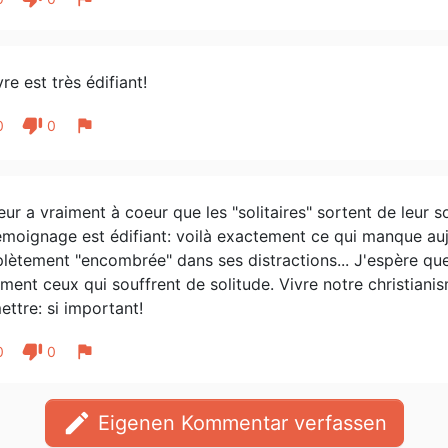
vre est très édifiant!
thumb_down
flag
0
0
eur a vraiment à coeur que les "solitaires" sortent de leur s
moignage est édifiant: voilà exactement ce qui manque auj
ètement "encombrée" dans ses distractions... J'espère que
ment ceux qui souffrent de solitude. Vivre notre christiani
ttre: si important!
thumb_down
flag
0
0
edit
Eigenen Kommentar verfassen