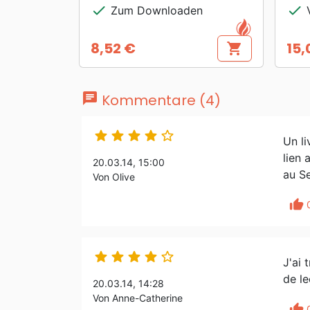
check
check
Zum Downloaden
V
8,52 €
15,
shopping_cart
Preis
Prei
chat
Kommentare (4)





Un li
lien 
20.03.14, 15:00
au Se
Von Olive
thumb_up





J'ai 
de le
20.03.14, 14:28
Von Anne-Catherine
thumb_up