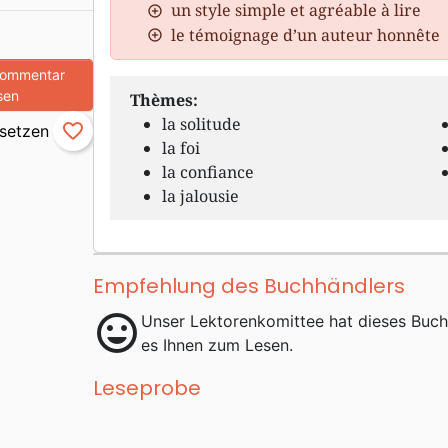
un style simple et agréable à lire
le témoignage d’un auteur honnête
Kommentar
sen
Thèmes:
la solitude
favorite_border
la foi
la confiance
la jalousie
Empfehlung des Buchhändlers
mood
Unser Lektorenkomittee hat dieses Buc
es Ihnen zum Lesen.
Leseprobe