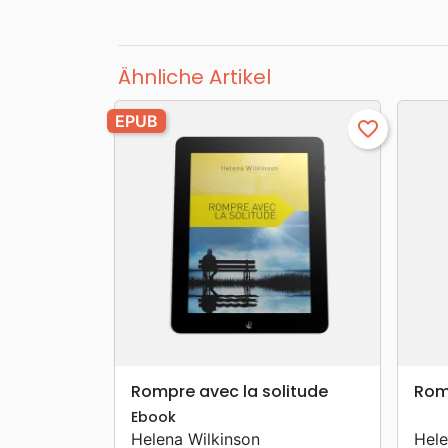
Ähnliche Artikel
EPUB
favorite_border
search
VORSCHAU
Rompre avec la solitude
Rom
Ebook
Helena Wilkinson
Hele