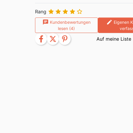





Rang
chat
edit
Kundenbewertungen
Eigenen 
lesen (4)
verfas
facebook
twitter
pinterest