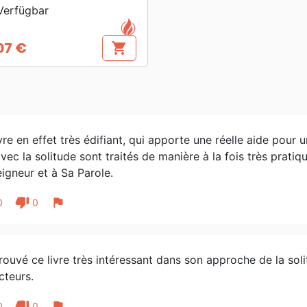
erfügbar
07 €
shopping_cart
s
vre en effet très édifiant, qui apporte une réelle aide pour
avec la solitude sont traités de manière à la fois très pra
igneur et à Sa Parole.
thumb_down
flag
0
0
trouvé ce livre très intéressant dans son approche de la soli
cteurs.
thumb_down
flag
0
0