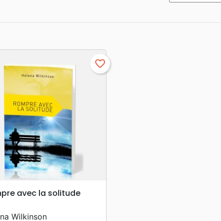
favorite_border
search
VORSCHAU
pre avec la solitude
na Wilkinson