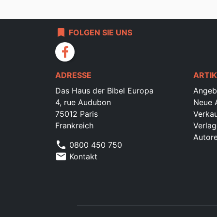
bookmark
FOLGEN SIE UNS
facebook
ADRESSE
ARTIK
Das Haus der Bibel Europa
Angeb
4, rue Audubon
Neue A
75012 Paris
Verkau
Frankreich
Verlag
Autor
phone
0800 450 750
mail
Kontakt