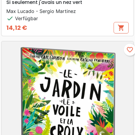
Si seulement j'avais un nez vert
Max Lucado - Sergio Martinez
check
Verfügbar
14,12 €
shopping_cart
Preis
favorite_border