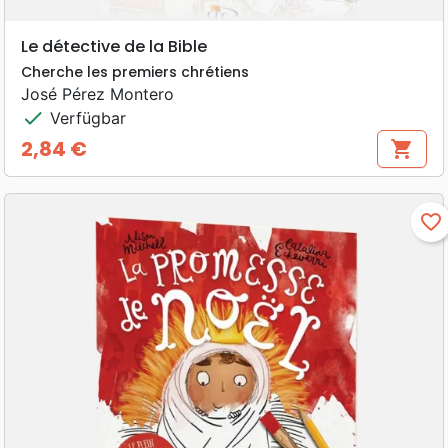
Le détective de la Bible
Cherche les premiers chrétiens
José Pérez Montero
check
Verfügbar
2,84 €
shopping_cart
Preis
favorite_border