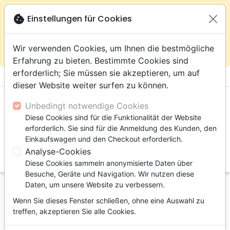
warning
Gemäß
close
cookie
Einstellungen für Cookies
Auf der Webseite Europa bleiben
Ihrem
Standort (Vereinigte Staaten) empfehlen wir Ihnen den
Wir verwenden Cookies, um Ihnen die bestmögliche
Einkauf im Shop
Das Haus der Bibel Schweiz
Erfahrung zu bieten. Bestimmte Cookies sind
erforderlich; Sie müssen sie akzeptieren, um auf
menu
shopping_cart
account_circle
dieser Website weiter surfen zu können.
Unbedingt notwendige Cookies
Diese Cookies sind für die Funktionalität der Website
erforderlich. Sie sind für die Anmeldung des Kunden, den
Einkaufswagen und den Checkout erforderlich.
Analyse-Cookies
search
Diese Cookies sammeln anonymisierte Daten über
Suche
Besuche, Geräte und Navigation. Wir nutzen diese
Daten, um unsere Website zu verbessern.
Startseite
Jugend
6 bis 9 Jahre
Tu es précieux
Wenn Sie dieses Fenster schließen, ohne eine Auswahl zu
Tu es précieux
treffen, akzeptieren Sie alle Cookies.
Autor :
Max Lucado
-
Sergio Martinez