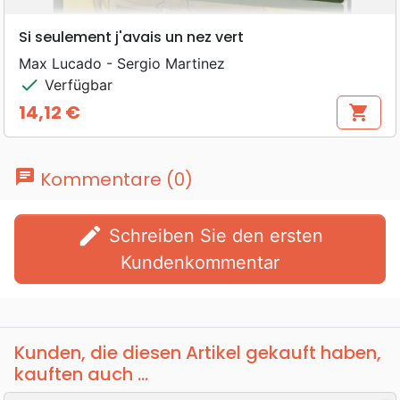
Si seulement j'avais un nez vert
Max Lucado - Sergio Martinez
check
Verfügbar
14,12 €
shopping_cart
Preis
chat
Kommentare (0)
edit
Schreiben Sie den ersten
Kundenkommentar
Kunden, die diesen Artikel gekauft haben,
kauften auch ...