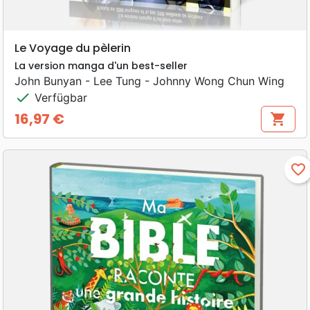
Le Voyage du pèlerin
La version manga d'un best-seller
John Bunyan - Lee Tung - Johnny Wong Chun Wing
check
Verfügbar
16,97 €
shopping_cart
Preis
favorite_border