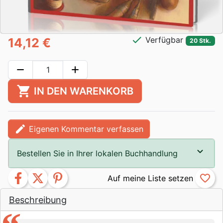
check
Verfügbar
14,12 €
20 Stk.
remove
add
shopping_cart
IN DEN WARENKORB
edit
Eigenen Kommentar verfassen
Bestellen Sie in Ihrer lokalen Buchhandlung
facebook
twitter
pinterest
favorite_border
Beschreibung