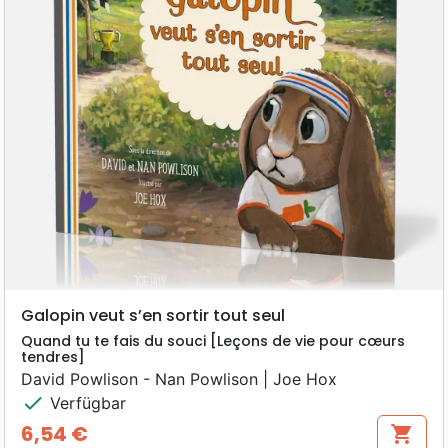
Galopin veut s’en sortir tout seul
Quand tu te fais du souci [Leçons de vie pour cœurs
tendres]
David Powlison - Nan Powlison | Joe Hox
check
Verfügbar
6,54 €
shopping_cart
Preis