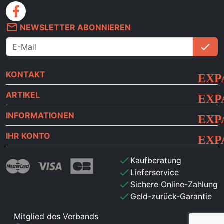
facebook
mail_outline
NEWSLETTER ABONNIEREN
check
An
KONTAKT
ARTIKEL
INFORMATIONEN
IHR KONTO
check
Kaufberatung
check
Lieferservice
check
Sichere Online-Zahlung
check
Geld-zurück-Garantie
Mitglied des Verbands