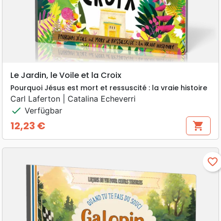
Le Jardin, le Voile et la Croix
Pourquoi Jésus est mort et ressuscité : la vraie histoire
Carl Laferton | Catalina Echeverri
check
Verfügbar
12,23 €
shopping_cart
Preis
favorite_border