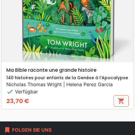
Ma Bible raconte une grande histoire
140 histoires pour enfants de la Genèse à l’Apocalypse
Nicholas Thomas Wright | Helena Perez Garcia
check
Verfügbar
23,70 €
shopping_cart
Preis
bookmark
FOLGEN SIE UNS