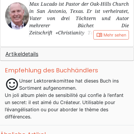
Max Lucado ist Pastor der Oak-Hills Church
in San Antonio, Texas. Er ist verheiratet,
Vater von drei Töchtern und Autor
mehrerer Bücher. Die
Zeitschrift «Christianity Today» zählt ihn
book_open
Mehr sehen
zu den bekanntesten christlichen Autoren
Amerikas. Tatsächlich erreichten seine
Artikeldetails
Bücher bisher eine Gesamtauflage von
über 80 Millionen Exemplaren
und gewannen einige Preise. Seit 1991 ist
Empfehlung des Buchhändlers
Max Lucado auch im Hörfunk engagiert.
sentiment_satisfied
Unser Lektorenkomittee hat dieses Buch ins
Sortiment aufgenommen.
Un joli album plein de sensibilité qui confie à l’enfant
un secret: il est aimé du Créateur. Utilisable pour
l’évangélisation ou pour aborder le thème des
différences.