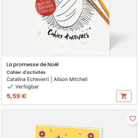
La promesse de Noël
Cahier d'activités
Catalina Echeverri | Alison Mitchell
check
Verfügbar
5,59 €
shopping_cart
Preis
favorite_border