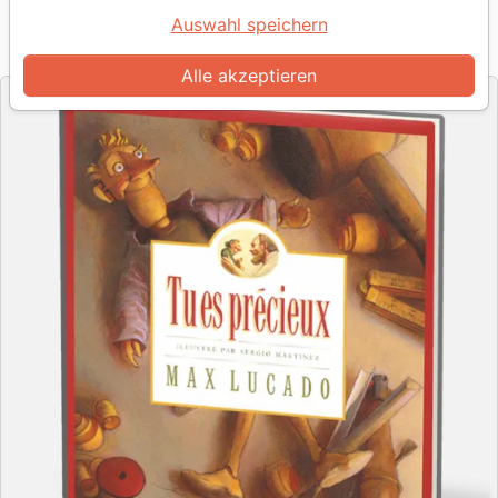
Auswahl speichern
Artikel-Nr.
CLE7403
EAN
9782906090620
Éditions Clé
Verlag
Alle akzeptieren