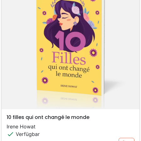
10 filles qui ont changé le monde
Irene Howat
check
Verfügbar