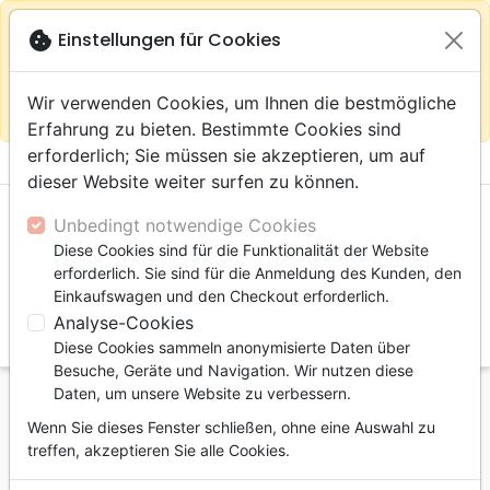
warning
Gemäß
close
cookie
Einstellungen für Cookies
Auf der Webseite Europa bleiben
Ihrem
Standort (Vereinigte Staaten) empfehlen wir Ihnen den
Wir verwenden Cookies, um Ihnen die bestmögliche
Einkauf im Shop
Das Haus der Bibel Schweiz
Erfahrung zu bieten. Bestimmte Cookies sind
erforderlich; Sie müssen sie akzeptieren, um auf
menu
shopping_cart
account_circle
dieser Website weiter surfen zu können.
Unbedingt notwendige Cookies
Diese Cookies sind für die Funktionalität der Website
erforderlich. Sie sind für die Anmeldung des Kunden, den
Einkaufswagen und den Checkout erforderlich.
Analyse-Cookies
search
Diese Cookies sammeln anonymisierte Daten über
Suche
Besuche, Geräte und Navigation. Wir nutzen diese
Daten, um unsere Website zu verbessern.
Startseite
Bücher
Aktualität, Zeitgeschehen
Wenn Sie dieses Fenster schließen, ohne eine Auswahl zu
Israel
treffen, akzeptieren Sie alle Cookies.
Israël, un signe prophétique pour notre temps