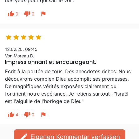
nos yeux pour qui sait le voir.
thumb_up
thumb_down
flag
0
0





12.02.20, 09:45
Von Moreau D.
Impressionnant et encourageant.
Ecrit à la portée de tous. Des anecdotes riches. Nous
découvrons combien Dieu accomplit ses promesses.
De magnifiques vérités exposées clairement qui
fortifient notre espérance. Je retiens surtout : "Israël
est l'aiguille de l'horloge de Dieu"
thumb_up
thumb_down
flag
4
0
edit
Eigenen Kommentar verfassen