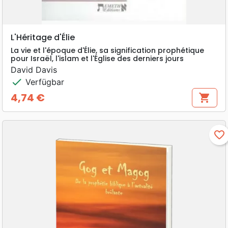
L'Héritage d'Élie
La vie et l'époque d'Élie, sa signification prophétique
pour Israël, l'islam et l'Église des derniers jours
David Davis
check
Verfügbar
4,74 €
shopping_cart
Preis
favorite_border