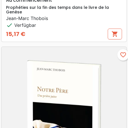
Au commencement
Prophéties sur la fin des temps dans le livre de la
Genèse
Jean-Marc Thobois
check
Verfügbar
15,17 €
shopping_cart
Preis
favorite_border