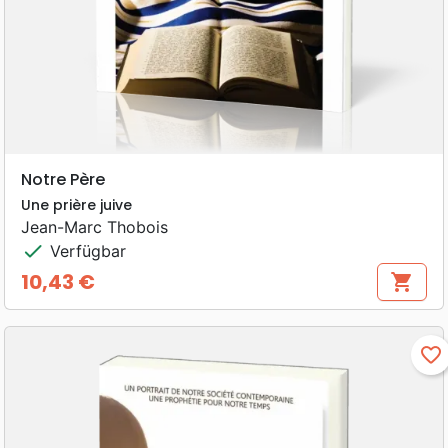
Notre Père
Une prière juive
Jean-Marc Thobois
check
Verfügbar
10,43 €
shopping_cart
Preis
favorite_border