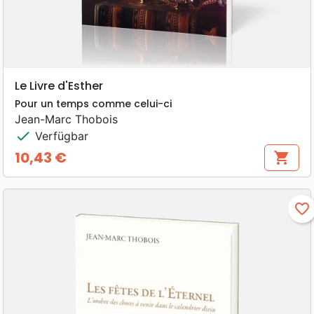
Le Livre d'Esther
Pour un temps comme celui-ci
Jean-Marc Thobois
check
Verfügbar
10,43 €
shopping_cart
Preis
favorite_border