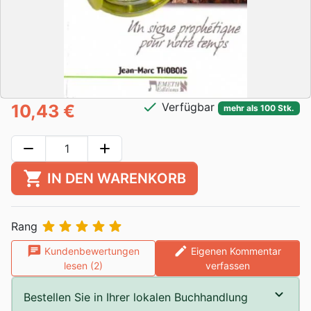
check
Verfügbar
10,43 €
mehr als 100 Stk.
remove
add
shopping_cart
IN DEN WARENKORB





Rang
chat
edit
Kundenbewertungen
Eigenen Kommentar
lesen (2)
verfassen
Bestellen Sie in Ihrer lokalen Buchhandlung