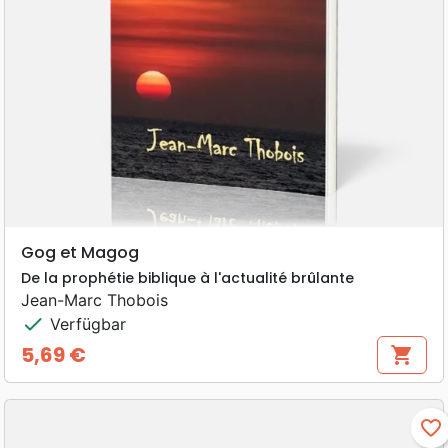
Gog et Magog
De la prophétie biblique à l'actualité brûlante
Jean-Marc Thobois
check
Verfügbar
5,69 €
shopping_cart
Preis
favorite_border