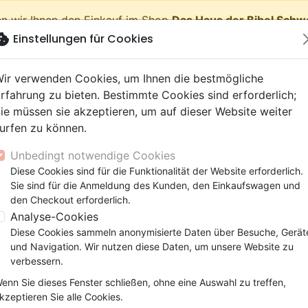
n wir Ihnen den Einkauf im Shop
Das Haus der Bibel Schw
okie
Einstellungen für Cookies
shopping_cart
Waren
ir verwenden Cookies, um Ihnen die bestmögliche
rfahrung zu bieten. Bestimmte Cookies sind erforderlich;
ie müssen sie akzeptieren, um auf dieser Website weiter
urfen zu können.
Neuheiten
Bibeln
Bücher
eBooks
Jugend
Musi
Unbedingt notwendige Cookies
 Testamente
getik (Religion,
 9 Jahre
lationen
film
er
Bibelstudium
Kinder
Andachten
Jugendliche, Teenager
Rap, Hip-hop
Spielfilm
Spiele, Unterhaltung
Diese Cookies sind für die Funktionalität der Website erforderlich.
Noël - Le grand livre d'Amy, volume 6
nschaften)
e, Gemeinde
 12 Jahre
ry, Latino, Folk
ag, Konferenz
elisation
Segond 21
Kinder-, Erwachsenenarbei
Leiden, Seelsorge
Bibeln
Instrumental
Dokumentarfilm, Reportag
Bibelhüllen
Sie sind für die Anmeldung des Kunden, den Einkaufswagen und
elien
r
ro
matik
Segond
Comics
Psychologie
Lobpreis, Anbetung
Papeterie
Amy et le secret de Noël
den Checkout erforderlich.
ks
uung, Wachstum
r
NEG
Familie, Ehe
Apologetik (Religion,
Hardrock, Metal
Analyse-Cookies
Le grand livre d'Amy, volume 6
cations
e, Gemeinde
ie, Ehe
l, Soul
Darby
Leiden, Seelsorge
Wissenschaften)
Pop, Rock
Diese Cookies sammeln anonymisierte Daten über Besuche, Gerät
Autor :
Mélody Beumier
elisation
elisation
und Navigation. Wir nutzen diese Daten, um unsere Website zu
Gesundheit
Bibeln
verbessern.
Artikel-Nr.
APO0711
EAN
9782930407111
Ver
enn Sie dieses Fenster schließen, ohne eine Auswahl zu treffen,
Beschreibung
Artikeldetails
kzeptieren Sie alle Cookies.