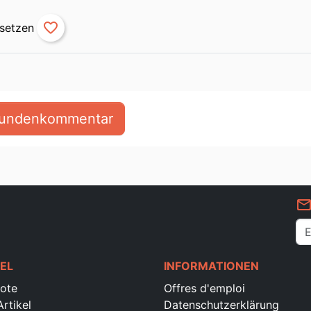
favorite_border
 Kundenkommentar
mail_outlin
EL
INFORMATIONEN
ote
Offres d'emploi
rtikel
Datenschutzerklärung