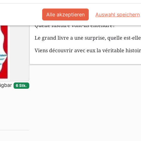
Les fêtes sont arrivées, Amy et Néhémy son
découvrir le secret derrière cette fête plei
Alle akzeptieren
Auswahl speichern
Quelle histoire vont-ils entendre?
Le grand livre a une surprise, quelle est-ell
Viens découvrir avec eux la véritable histoir
ügbar
6 Stk.