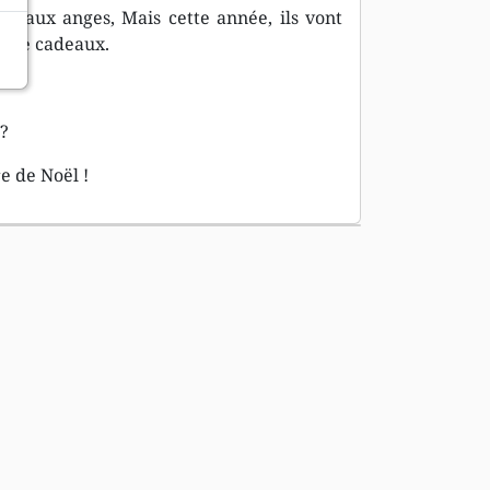
t aux anges, Mais cette année, ils vont
ne de cadeaux.
e?
e de Noël !