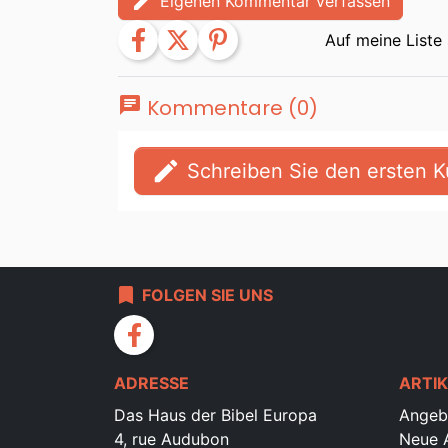
edit
Eigenen Kommentar verfassen
facebook
twitter
pinterest
chat
Kommentare (0)
edit
Schreiben Sie den ersten
bookmark
FOLGEN SIE UNS
facebook
ADRESSE
ARTIK
Das Haus der Bibel Europa
Angeb
4, rue Audubon
Neue A