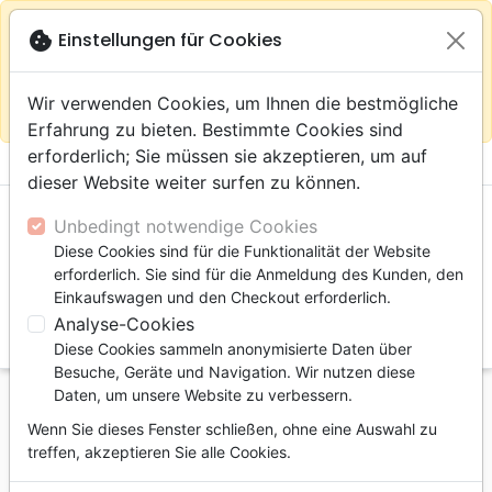
warning
Gemäß
close
cookie
Einstellungen für Cookies
Auf der Webseite Europa bleiben
Ihrem
Standort (Vereinigte Staaten) empfehlen wir Ihnen den
Wir verwenden Cookies, um Ihnen die bestmögliche
Einkauf im Shop
Das Haus der Bibel Schweiz
Erfahrung zu bieten. Bestimmte Cookies sind
erforderlich; Sie müssen sie akzeptieren, um auf
menu
shopping_cart
account_circle
dieser Website weiter surfen zu können.
Unbedingt notwendige Cookies
Diese Cookies sind für die Funktionalität der Website
erforderlich. Sie sind für die Anmeldung des Kunden, den
Einkaufswagen und den Checkout erforderlich.
Analyse-Cookies
search
Diese Cookies sammeln anonymisierte Daten über
Suche
Besuche, Geräte und Navigation. Wir nutzen diese
Daten, um unsere Website zu verbessern.
Startseite
Bücher
Kinder-, Erwachsenenarbeit
Wenn Sie dieses Fenster schließen, ohne eine Auswahl zu
Erwachsene
treffen, akzeptieren Sie alle Cookies.
Maître et son disciple (Le) - Cours pour les
nouveaux chrétiens