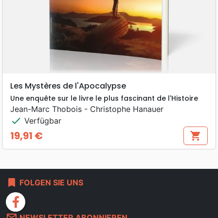
Les Mystères de l'Apocalypse
Une enquête sur le livre le plus fascinant de l'Histoire
Jean-Marc Thobois - Christophe Hanauer
check
Verfügbar
19,91 €
shopping_cart
Preis
bookmark
FOLGEN SIE UNS
facebook
mail_outline
NEWSLETTER ABONNIEREN