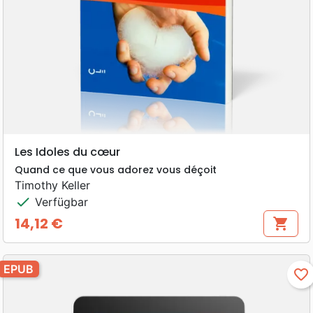
Les Idoles du cœur
Quand ce que vous adorez vous déçoit
Timothy Keller
check
Verfügbar
14,12 €
shopping_cart
Preis
EPUB
favorite_border