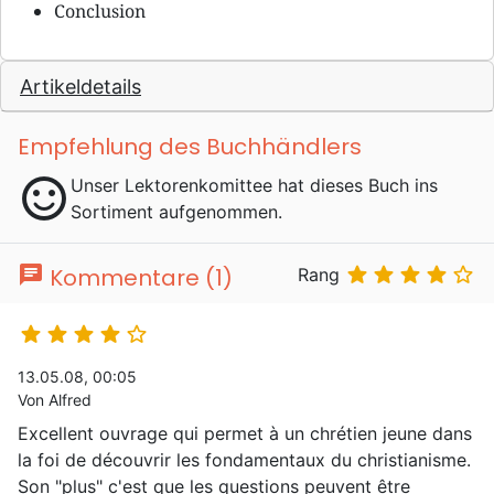
Conclusion
Artikeldetails
Empfehlung des Buchhändlers
sentiment_satisfied
Unser Lektorenkomittee hat dieses Buch ins
Sortiment aufgenommen.
chat





Kommentare (1)
Rang





13.05.08, 00:05
Von Alfred
Excellent ouvrage qui permet à un chrétien jeune dans
la foi de découvrir les fondamentaux du christianisme.
Son "plus" c'est que les questions peuvent être