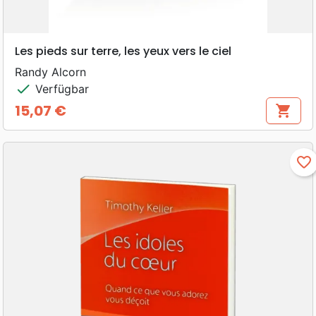
Les pieds sur terre, les yeux vers le ciel
Randy Alcorn
check
Verfügbar
15,07 €
shopping_cart
Preis
favorite_border