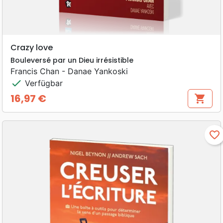
Crazy love
Bouleversé par un Dieu irrésistible
Francis Chan - Danae Yankoski
check
Verfügbar
16,97 €
shopping_cart
Preis
favorite_border