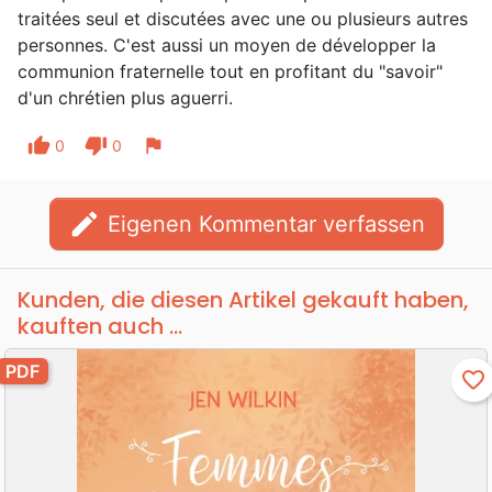
traitées seul et discutées avec une ou plusieurs autres
personnes. C'est aussi un moyen de développer la
communion fraternelle tout en profitant du "savoir"
d'un chrétien plus aguerri.
thumb_up
thumb_down
flag
0
0
edit
Eigenen Kommentar verfassen
Kunden, die diesen Artikel gekauft haben,
kauften auch ...
PDF
favorite_border