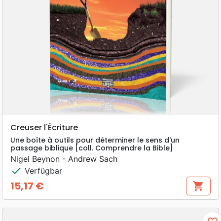
Creuser l'Écriture
Une boîte à outils pour déterminer le sens d'un
passage biblique [coll. Comprendre la Bible]
Nigel Beynon - Andrew Sach
check
Verfügbar
15,17 €
shopping_cart
Preis