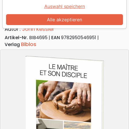
Auswahl speichern
Le Maître et son disciple
Cours pour les nouveaux chrétiens
Alle akzeptieren
Autor :
John Kessler
Artikel-Nr.
BIB4695
EAN
9782950546951
Biblos
Verlag