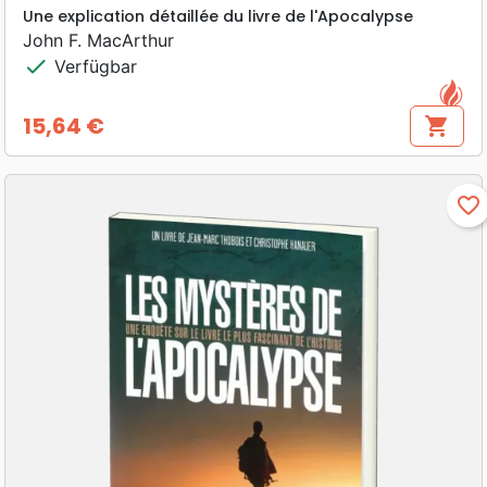
Une explication détaillée du livre de l'Apocalypse
John F. MacArthur
check
Verfügbar
15,64 €
shopping_cart
Preis
favorite_border