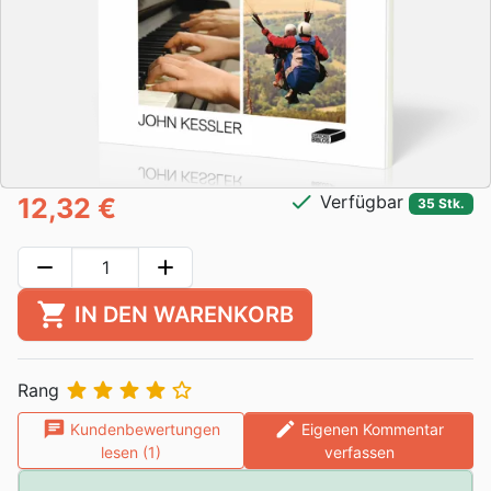
check
Verfügbar
12,32 €
35 Stk.
remove
add
shopping_cart
IN DEN WARENKORB





Rang
chat
edit
Kundenbewertungen
Eigenen Kommentar
lesen (1)
verfassen