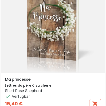
Ma princesse
Lettres du père à sa chérie
Sheri Rose Shepherd
check
Verfügbar
15,40 €
shopping_cart