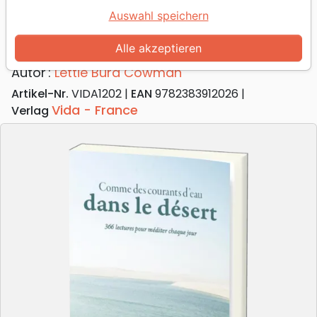
Comme des courants d'eau dans le
Auswahl speichern
désert
366 lectures pour méditer chaque jour
Alle akzeptieren
Autor :
Lettie Burd Cowman
Artikel-Nr.
VIDA1202
EAN
9782383912026
Vida - France
Verlag