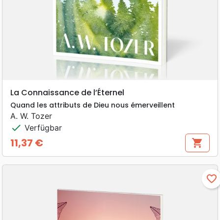
La Connaissance de l’Éternel
Quand les attributs de Dieu nous émerveillent
A. W. Tozer
check
Verfügbar
11,37 €
shopping_cart
Preis
favorite_border