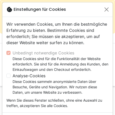
warning
Gemäß
close
cookie
Einstellungen für Cookies
Auf der Webseite Europa bleiben
Ihrem
Standort (Vereinigte Staaten) empfehlen wir Ihnen den
Wir verwenden Cookies, um Ihnen die bestmögliche
Einkauf im Shop
Das Haus der Bibel Schweiz
Erfahrung zu bieten. Bestimmte Cookies sind
erforderlich; Sie müssen sie akzeptieren, um auf
menu
shopping_cart
account_circle
dieser Website weiter surfen zu können.
Unbedingt notwendige Cookies
Diese Cookies sind für die Funktionalität der Website
erforderlich. Sie sind für die Anmeldung des Kunden, den
Einkaufswagen und den Checkout erforderlich.
Analyse-Cookies
search
Diese Cookies sammeln anonymisierte Daten über
Suche
Besuche, Geräte und Navigation. Wir nutzen diese
Daten, um unsere Website zu verbessern.
Startseite
Bücher
Andachten
Tägliche
Wenn Sie dieses Fenster schließen, ohne eine Auswahl zu
Comme des courants d'eau dans le désert - 366
treffen, akzeptieren Sie alle Cookies.
lectures pour méditer chaque jour