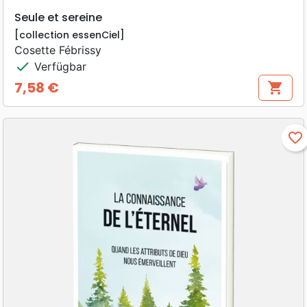
Seule et sereine
[collection essenCiel]
Cosette Fébrissy
check
Verfügbar
7,58 €
shopping_cart
Preis
favorite_border