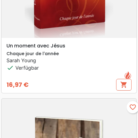
Un moment avec Jésus
Chaque jour de l'année
Sarah Young
check
Verfügbar
16,97 €
shopping_cart
Preis
favorite_border