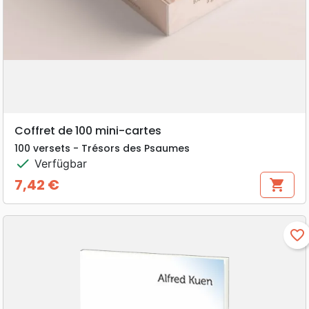
Coffret de 100 mini-cartes
100 versets - Trésors des Psaumes
check
Verfügbar
7,42 €
shopping_cart
Preis
favorite_border