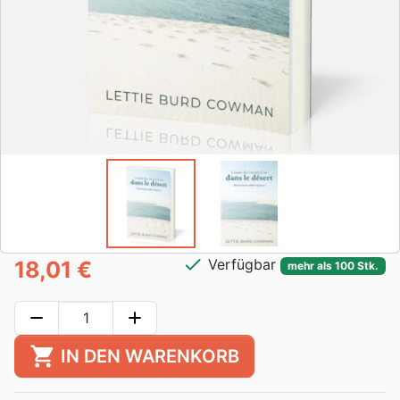
check
Verfügbar
18,01 €
mehr als 100 Stk.
remove
add
shopping_cart
IN DEN WARENKORB