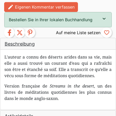
edit
Eigenen Kommentar verfassen
Bestellen Sie in Ihrer lokalen Buchhandlung
facebook
twitter
pinterest
favorite_border
Beschreibung
L’auteur a connu des déserts arides dans sa vie, mais
elle a aussi trouvé un courant d’eau qui a rafraîchi
son être et étanché sa soif. Elle a transcrit ce qu’elle a
vécu sous forme de méditations quotidiennes.
Version française de
Streams in the desert
, un des
livres de méditations quotidiennes les plus connus
dans le monde anglo-saxon.