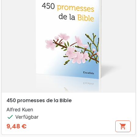
450 promesses de la Bible
Alfred Kuen
check
Verfügbar
9,48 €
shopping_cart
Preis