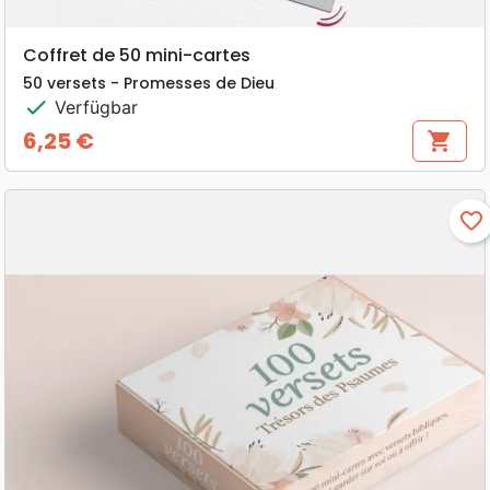
Coffret de 50 mini-cartes
50 versets - Promesses de Dieu
check
Verfügbar
6,25 €
shopping_cart
Preis
favorite_border