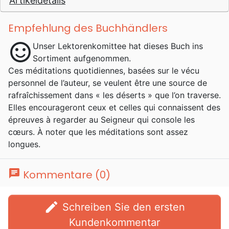
Artikeldetails
Empfehlung des Buchhändlers
sentiment_satisfied
Unser Lektorenkomittee hat dieses Buch ins
Sortiment aufgenommen.
Ces méditations quotidiennes, basées sur le vécu
personnel de l’auteur, se veulent être une source de
rafraîchissement dans « les déserts » que l’on traverse.
Elles encourageront ceux et celles qui connaissent des
épreuves à regarder au Seigneur qui console les
cœurs. À noter que les méditations sont assez
longues.
chat
Kommentare (0)
edit
Schreiben Sie den ersten
Kundenkommentar