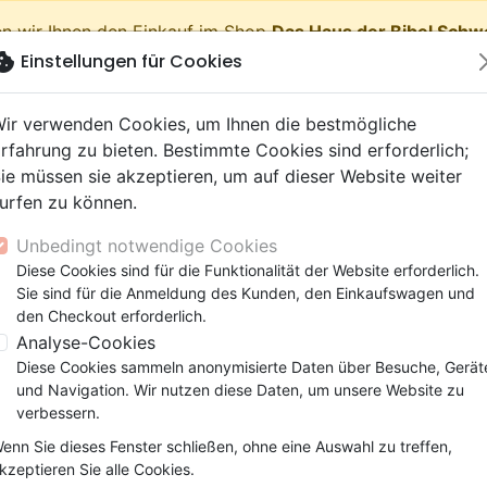
n wir Ihnen den Einkauf im Shop
Das Haus der Bibel Schw
okie
Einstellungen für Cookies
shopping_cart
Waren
ir verwenden Cookies, um Ihnen die bestmögliche
rfahrung zu bieten. Bestimmte Cookies sind erforderlich;
ie müssen sie akzeptieren, um auf dieser Website weiter
urfen zu können.
Neuheiten
Bibeln
Bücher
eBooks
Jugend
Musi
Unbedingt notwendige Cookies
 Testamente
getik (Religion,
 9 Jahre
lationen
film
er
Bibelstudium
Kinder
Andachten
Jugendliche, Teenager
Rap, Hip-hop
Spielfilm
Spiele, Unterhaltung
Diese Cookies sind für die Funktionalität der Website erforderlich.
her für Evangelisation
Développement personnel (Le) - [
nschaften)
e, Gemeinde
 12 Jahre
ry, Latino, Folk
ag, Konferenz
elisation
Segond 21
Kinder-, Erwachsenenarbei
Leiden, Seelsorge
Bibeln
Instrumental
Dokumentarfilm, Reportag
Bibelhüllen
Sie sind für die Anmeldung des Kunden, den Einkaufswagen und
elien
r
ro
matik
Segond
Comics
Psychologie
Lobpreis, Anbetung
Papeterie
Le Développement personne
den Checkout erforderlich.
ks
uung, Wachstum
r
NEG
Familie, Ehe
Apologetik (Religion,
Hardrock, Metal
Analyse-Cookies
[Pack petit groupe]
cations
e, Gemeinde
ie, Ehe
l, Soul
Darby
Leiden, Seelsorge
Wissenschaften)
Pop, Rock
Diese Cookies sammeln anonymisierte Daten über Besuche, Gerät
Autor :
Yan Zborowska
-
Sarah Zborows
elisation
elisation
und Navigation. Wir nutzen diese Daten, um unsere Website zu
Gesundheit
Bibeln
verbessern.
Artikel-Nr.
BLF9635
EAN
9782362496356
Ve
enn Sie dieses Fenster schließen, ohne eine Auswahl zu treffen,
Beschreibung
Artikeldetails
kzeptieren Sie alle Cookies.