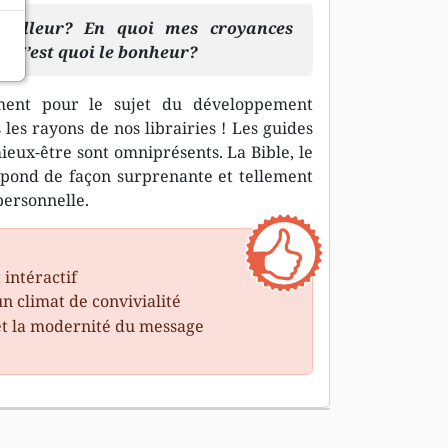
eilleur? En quoi mes croyances
 C’est quoi le bonheur?
ement pour le sujet du développement
es rayons de nos librairies ! Les guides
eux-être sont omniprésents. La Bible, le
répond de façon surprenante et tellement
personnelle.
 intéractif
un climat de convivialité
et la modernité du message