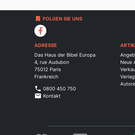
bookmark
FOLGEN SIE UNS
facebook
ADRESSE
ARTIK
Das Haus der Bibel Europa
Angeb
4, rue Audubon
Neue A
75012 Paris
Verkau
Frankreich
Verlag
Autor
phone
0800 450 750
mail
Kontakt
che