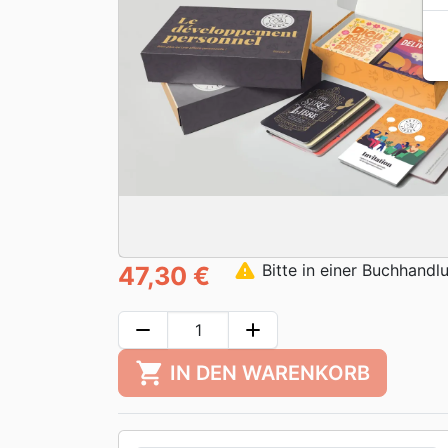
warning
Bitte in einer Buchhandl
47,30 €
remove
add
shopping_cart
IN DEN WARENKORB