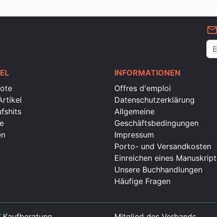
mail_outlin
EL
INFORMATIONEN
ote
Offres d'emploi
rtikel
Datenschutzerklärung
fshits
Allgemeine
e
Geschäftsbedingungen
en
Impressum
Porto- und Versandkosten
Einreichen eines Manuskript
Unsere Buchhandlungen
Häufige Fragen
ck
Kaufberatung
Mitglied des Verbands