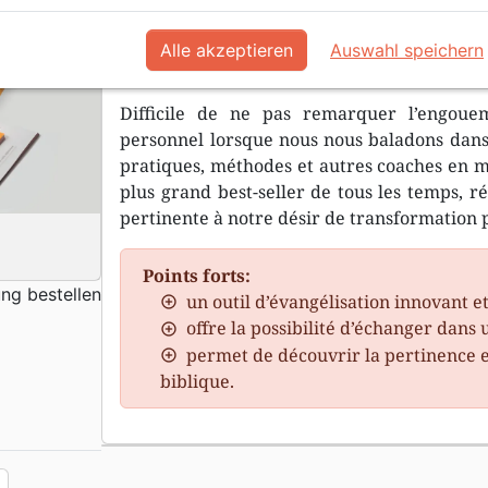
Comment devenir quelqu’un de m
Alle akzeptieren
Auswahl speichern
influencent-elles mon comportement?
Difficile de ne pas remarquer l’engou
personnel lorsque nous nous baladons dans l
pratiques, méthodes et autres coaches en mi
plus grand best-seller de tous les temps, 
pertinente à notre désir de transformation 
Points forts:
ung bestellen
un outil d’évangélisation innovant et
offre la possibilité d’échanger dans 
permet de découvrir la pertinence 
biblique.