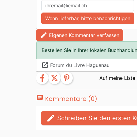
Wenn lieferbar, bitte benachrichtigen
edit
Eigenen Kommentar verfassen
Bestellen Sie in Ihrer lokalen Buchhandlu
launch
Forum du Livre Haguenau
facebook
twitter
pinterest
chat
Kommentare (0)
edit
Schreiben Sie den ersten