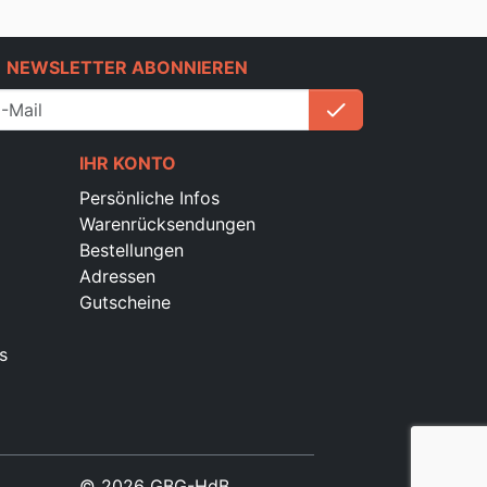
e
NEWSLETTER ABONNIEREN
check
Anmelden
IHR KONTO
Persönliche Infos
Warenrücksendungen
Bestellungen
Adressen
Gutscheine
s
© 2026 GBG-HdB