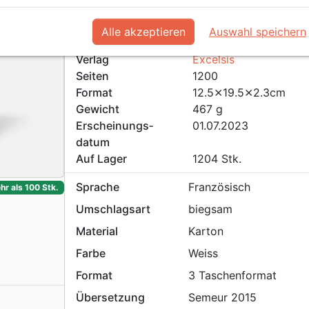
Artikeldetails
Artikel-Nr.
SEM0510
Alle akzeptieren
Auswahl speichern
EAN / ISBN
9782755005103
Verlag
Excelsis
Seiten
1200
Format
12.5⨯19.5⨯2.3cm
Gewicht
467 g
Erschei­nungs­
01.07.2023
datum
Auf Lager
1204 Stk.
Sprache
Französisch
hr als 100 Stk.
Umschlagsart
biegsam
Material
Karton
Farbe
Weiss
Format
3 Taschenformat
Übersetzung
Semeur 2015