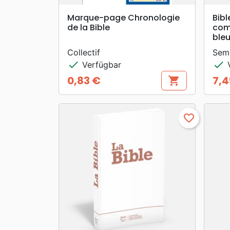
search
VORSCHAU
Marque-page Chronologie
Bibl
de la Bible
com
bleu
Collectif
Sem
check
check
Verfügbar
V
0,83 €
7,4
shopping_cart
Preis
Prei
favorite_border