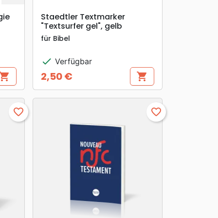
search
VORSCHAU
gie
Staedtler Textmarker
"Textsurfer gel", gelb
für Bibel
check
Verfügbar
2,50 €
hopping_cart
shopping_cart
Preis
favorite_border
favorite_border