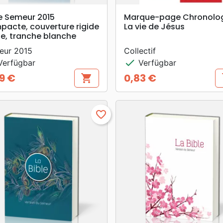
search
search
VORSCHAU
VORSCHAU
e Semeur 2015
Marque-page Chronolo
pacte, couverture rigide
La vie de Jésus
e, tranche blanche
eur 2015
Collectif
check
erfügbar
Verfügbar
9 €
0,83 €
shopping_cart
s
s
Preis
favorite_border