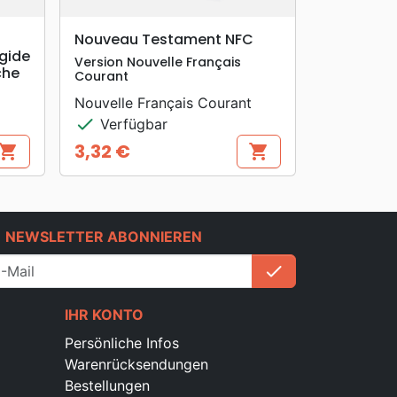
search
VORSCHAU
Nouveau Testament NFC
gide
Version Nouvelle Français
che
Courant
Nouvelle Français Courant
check
Verfügbar
3,32 €
hopping_cart
shopping_cart
Preis
e
NEWSLETTER ABONNIEREN
check
Anmelden
IHR KONTO
Persönliche Infos
Warenrücksendungen
Bestellungen