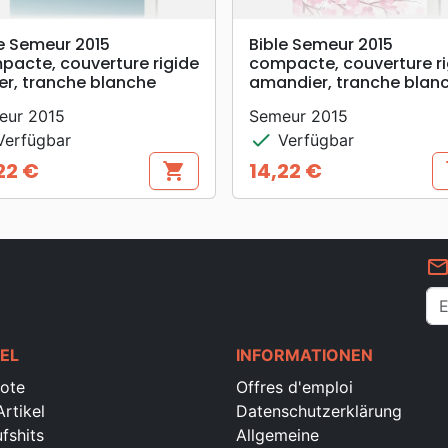
search
search
VORSCHAU
VORSCHAU
e Semeur 2015
Bible Semeur 2015
pacte, couverture rigide
compacte, couverture ri
ier, tranche blanche
amandier, tranche blan
eur 2015
Semeur 2015
check
erfügbar
Verfügbar
22 €
14,22 €
shopping_cart
s
s
Preis
mail_outlin
EL
INFORMATIONEN
ote
Offres d'emploi
rtikel
Datenschutzerklärung
fshits
Allgemeine