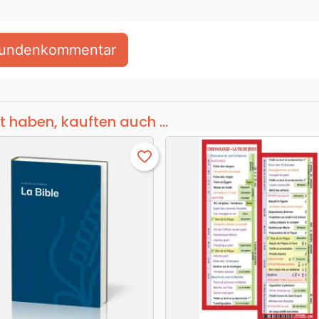
 Kundenkommentar
t haben, kauften auch ...
favorite_border