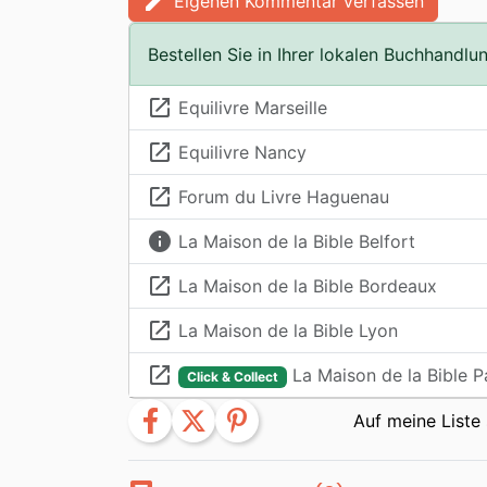
edit
Eigenen Kommentar verfassen
Bestellen Sie in Ihrer lokalen Buchhandlu
launch
Equilivre Marseille
launch
Equilivre Nancy
launch
Forum du Livre Haguenau
info
La Maison de la Bible Belfort
launch
La Maison de la Bible Bordeaux
launch
La Maison de la Bible Lyon
launch
La Maison de la Bible P
Click & Collect
facebook
twitter
pinterest