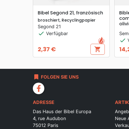
search
VORSCHAU
Bibel Segond 21, französisch
Bibl
com
broschiert, Recyclingpapier
oliv
Segond 21
check
Verfügbar
Sem
check
V
2,37 €
14,
shopping_cart
Preis
Prei
bookmark
FOLGEN SIE UNS
facebook
ADRESSE
ARTIK
Das Haus der Bibel Europa
Angeb
4, rue Audubon
Neue A
75012 Paris
Verkau