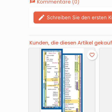
chat
Kommentare (0)
edit
Schreiben Sie den ersten
Kunden, die diesen Artikel gekauf
favorite_border