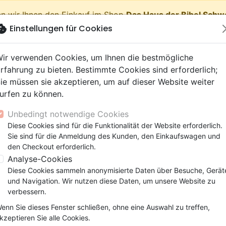
n wir Ihnen den Einkauf im Shop
Das Haus der Bibel Schw
okie
Einstellungen für Cookies
shopping_cart
Waren
ir verwenden Cookies, um Ihnen die bestmögliche
rfahrung zu bieten. Bestimmte Cookies sind erforderlich;
ie müssen sie akzeptieren, um auf dieser Website weiter
urfen zu können.
Neuheiten
Bibeln
Bücher
eBooks
Jugend
Musi
Unbedingt notwendige Cookies
 Testamente
getik (Religion,
 9 Jahre
lationen
film
er
Bibelstudium
Kinder
Andachten
Jugendliche, Teenager
Rap, Hip-hop
Spielfilm
Spiele, Unterhaltung
Diese Cookies sind für die Funktionalität der Website erforderlich.
ur 2015 compacte, couverture souple blanche - tranche bl
nschaften)
e, Gemeinde
 12 Jahre
ry, Latino, Folk
ag, Konferenz
elisation
Segond 21
Kinder-, Erwachsenenarbei
Leiden, Seelsorge
Bibeln
Instrumental
Dokumentarfilm, Reportag
Bibelhüllen
Sie sind für die Anmeldung des Kunden, den Einkaufswagen und
elien
r
ro
matik
Segond
Comics
Psychologie
Lobpreis, Anbetung
Papeterie
Bible Semeur 2015 compacte,
den Checkout erforderlich.
ks
uung, Wachstum
r
NEG
Familie, Ehe
Apologetik (Religion,
Hardrock, Metal
Analyse-Cookies
blanche
cations
e, Gemeinde
ie, Ehe
l, Soul
Darby
Leiden, Seelsorge
Wissenschaften)
Pop, Rock
Diese Cookies sammeln anonymisierte Daten über Besuche, Gerät
tranche blanche
elisation
elisation
und Navigation. Wir nutzen diese Daten, um unsere Website zu
Gesundheit
Bibeln
verbessern.
Version :
Semeur 2015
enn Sie dieses Fenster schließen, ohne eine Auswahl zu treffen,
Artikel-Nr.
SEM0510
EAN
9782755005103
Ve
kzeptieren Sie alle Cookies.