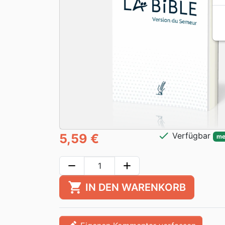
check
Verfügbar
5,59 €
me
remove
add
shopping_cart
IN DEN WARENKORB