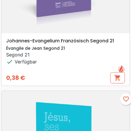
Johannes-Evangelium Französisch Segond 21
Évangile de Jean Segond 21
Segond 21
check
Verfügbar
0,38 €
shopping_cart
Preis
favorite_border