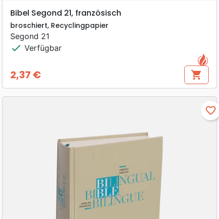
Bibel Segond 21, französisch
broschiert, Recyclingpapier
Segond 21
check
Verfügbar
2,37 €
shopping_cart
Preis
favorite_border