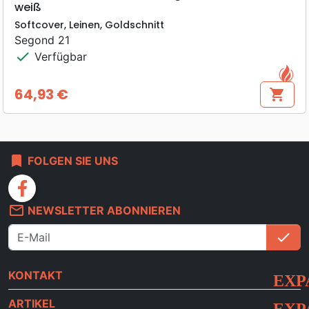
weiß
Softcover, Leinen, Goldschnitt
Segond 21
check
Verfügbar
64,93 €
shopping_cart
Preis
bookmark
FOLGEN SIE UNS
facebook
mail_outline
NEWSLETTER ABONNIEREN
check
An
KONTAKT
ARTIKEL