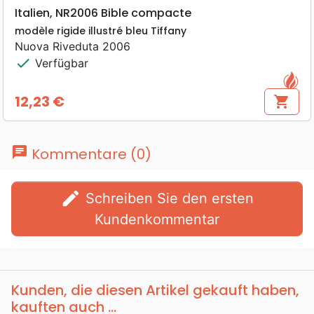
Italien, NR2006 Bible compacte
modèle rigide illustré bleu Tiffany
Nuova Riveduta 2006
check
Verfügbar
12,23 €
shopping_cart
Preis
chat
Kommentare (0)
edit
Schreiben Sie den ersten
Kundenkommentar
Kunden, die diesen Artikel gekauft haben,
kauften auch ...