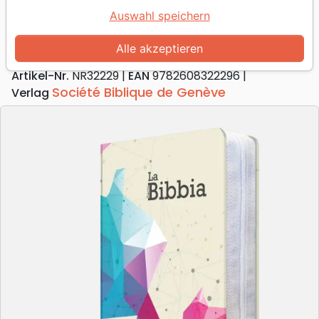
Italien, NR2006 Bible compacte
Auswahl speichern
Modèle rigide, toilé, zipper
Alle akzeptieren
Version :
Nuova Riveduta 2006
Artikel-Nr.
NR32229
EAN
9782608322296
Société Biblique de Genève
Verlag