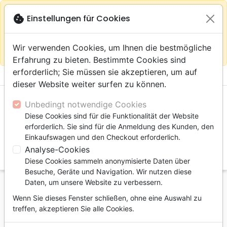
warning
Gemäß
close
cookie
Einstellungen für Cookies
Auf der Webseite Europa bleiben
Ihrem
Standort (Vereinigte Staaten) empfehlen wir Ihnen den
Wir verwenden Cookies, um Ihnen die bestmögliche
Einkauf im Shop
Das Haus der Bibel Schweiz
Erfahrung zu bieten. Bestimmte Cookies sind
erforderlich; Sie müssen sie akzeptieren, um auf
menu
shopping_cart
account_circle
dieser Website weiter surfen zu können.
Unbedingt notwendige Cookies
Diese Cookies sind für die Funktionalität der Website
erforderlich. Sie sind für die Anmeldung des Kunden, den
Einkaufswagen und den Checkout erforderlich.
Analyse-Cookies
search
Diese Cookies sammeln anonymisierte Daten über
Suche
Besuche, Geräte und Navigation. Wir nutzen diese
Daten, um unsere Website zu verbessern.
Startseite
Bibeln
Bibel Standard
Wenn Sie dieses Fenster schließen, ohne eine Auswahl zu
Italien, NR2006 Bible compacte - Modèle rigide,
treffen, akzeptieren Sie alle Cookies.
toilé, zipper