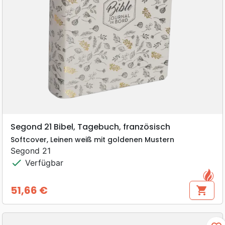
Segond 21 Bibel, Tagebuch, französisch
Softcover, Leinen weiß mit goldenen Mustern
Segond 21
check
Verfügbar
51,66 €
shopping_cart
Preis