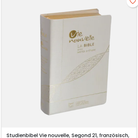
favorite_border
Studienbibel Vie nouvelle, Segond 21, französisch,