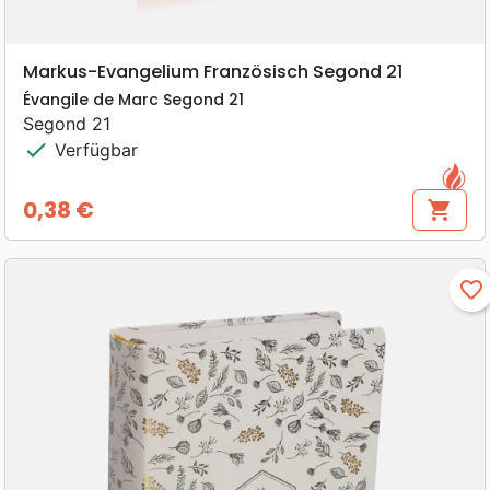
Markus-Evangelium Französisch Segond 21
Évangile de Marc Segond 21
Segond 21
check
Verfügbar
0,38 €
shopping_cart
Preis
favorite_border