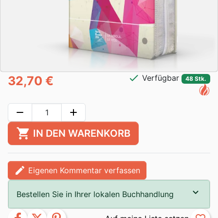
check
Verfügbar
32,70 €
48 Stk.
remove
add
shopping_cart
IN DEN WARENKORB
edit
Eigenen Kommentar verfassen
Bestellen Sie in Ihrer lokalen Buchhandlung