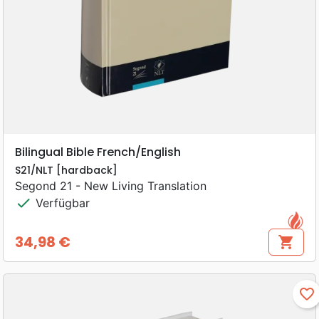
Bilingual Bible French/English
S21/NLT [hardback]
Segond 21 - New Living Translation
check
Verfügbar
34,98 €
shopping_cart
Preis
favorite_border