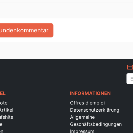
 Kundenkommentar
mail_outlin
EL
INFORMATIONEN
ote
Offres d'emploi
rtikel
Datenschutzerklärung
fshits
Allgemeine
e
Geschäftsbedingungen
en
Impressum