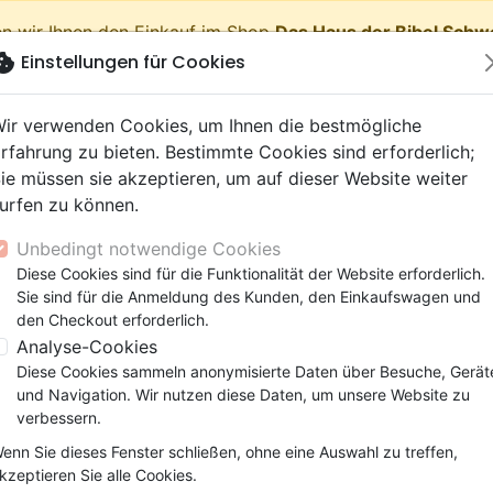
n wir Ihnen den Einkauf im Shop
Das Haus der Bibel Schw
okie
Einstellungen für Cookies
shopping_cart
Waren
ir verwenden Cookies, um Ihnen die bestmögliche
rfahrung zu bieten. Bestimmte Cookies sind erforderlich;
ie müssen sie akzeptieren, um auf dieser Website weiter
urfen zu können.
Neuheiten
Bibeln
Bücher
eBooks
Jugend
Musi
Unbedingt notwendige Cookies
 Testamente
getik (Religion,
 9 Jahre
lationen
film
er
Bibelstudium
Kinder
Andachten
Jugendliche, Teenager
Rap, Hip-hop
Spielfilm
Spiele, Unterhaltung
Diese Cookies sind für die Funktionalität der Website erforderlich.
e Darby, format compact, bleu - couverture souple
nschaften)
e, Gemeinde
 12 Jahre
ry, Latino, Folk
ag, Konferenz
elisation
Segond 21
Kinder-, Erwachsenenarbei
Leiden, Seelsorge
Bibeln
Instrumental
Dokumentarfilm, Reportag
Bibelhüllen
Sie sind für die Anmeldung des Kunden, den Einkaufswagen und
elien
r
ro
matik
Segond
Comics
Psychologie
Lobpreis, Anbetung
Papeterie
Bible Darby, format compact
den Checkout erforderlich.
ks
uung, Wachstum
r
NEG
Familie, Ehe
Apologetik (Religion,
Hardrock, Metal
Analyse-Cookies
couverture souple
cations
e, Gemeinde
ie, Ehe
l, Soul
Darby
Leiden, Seelsorge
Wissenschaften)
Pop, Rock
Diese Cookies sammeln anonymisierte Daten über Besuche, Gerät
Version :
Darby
elisation
elisation
und Navigation. Wir nutzen diese Daten, um unsere Website zu
Gesundheit
Bibeln
verbessern.
Artikel-Nr.
DAR7835
EAN
9782879078359
enn Sie dieses Fenster schließen, ohne eine Auswahl zu treffen,
Éditions Bibles et Littérature Chr
Verlag
kzeptieren Sie alle Cookies.
Beschreibung
Artikeldetails