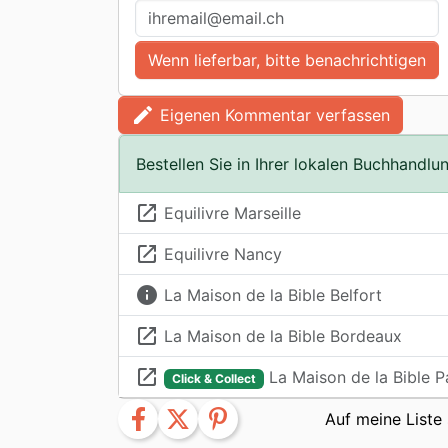
Wenn lieferbar, bitte benachrichtigen
edit
Eigenen Kommentar verfassen
Bestellen Sie in Ihrer lokalen Buchhandlu
launch
Equilivre Marseille
launch
Equilivre Nancy
info
La Maison de la Bible Belfort
launch
La Maison de la Bible Bordeaux
launch
La Maison de la Bible P
Click & Collect
facebook
twitter
pinterest