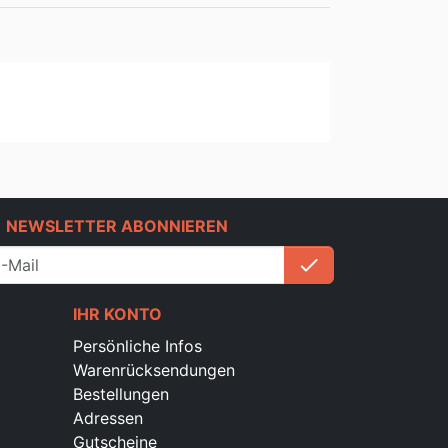
e
NEWSLETTER ABONNIEREN
check
Anmelden
IHR KONTO
Persönliche Infos
Warenrücksendungen
Bestellungen
Adressen
Gutscheine