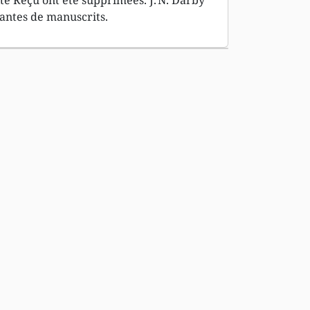
te Reçu ont été supprimées. J. N. Darby
riantes de manuscrits.