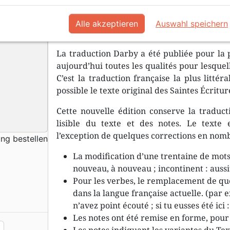
Alle akzeptieren
Auswahl speichern
Une traduction littérale pour une é
La traduction Darby a été publiée pour la 
aujourd’hui toutes les qualités pour lesquel
C’est la traduction française la plus littér
possible le texte original des Saintes Écritur
Cette nouvelle édition conserve la traduc
lisible du texte et des notes. Le texte 
l’exception de quelques corrections en nombr
ung bestellen
La modification d’une trentaine de mots i
nouveau, à nouveau ; incontinent : aussi
Pour les verbes, le remplacement de que
dans la langue française actuelle. (par 
n’avez point écouté ; si tu eusses été ici : 
Les notes ont été remise en forme, pour f