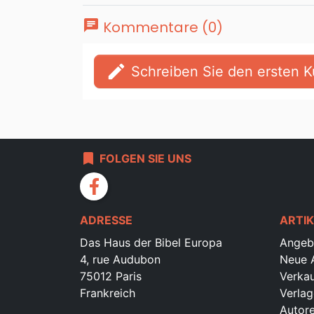
chat
Kommentare (0)
edit
Schreiben Sie den ersten
bookmark
FOLGEN SIE UNS
facebook
ADRESSE
ARTIK
Das Haus der Bibel Europa
Angeb
4, rue Audubon
Neue A
75012 Paris
Verkau
Frankreich
Verlag
Autor