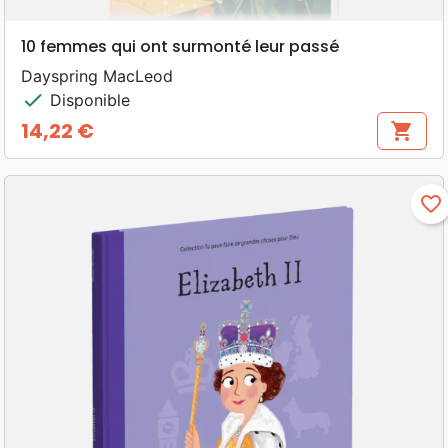
10 femmes qui ont surmonté leur passé
Dayspring MacLeod
check
Disponible
14,22 €
shopping_cart
Prix
favorite_border