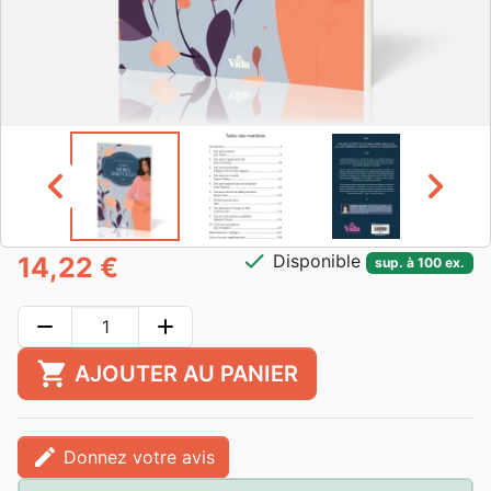
chevron_left
chevron_right
check
Disponible
14,22 €
sup. à 100 ex.
remove
add
shopping_cart
AJOUTER AU PANIER
edit
Donnez votre avis