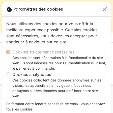
warning
Selon votre
close
cookie
Paramètres des cookies
Continuer sur le site France
localisation (États-
Unis) nous vous recommandons de faire vos achats
Nous utilisons des cookies pour vous offrir la
sur la boutique
La Maison de la Bible Suisse
meilleure expérience possible. Certains cookies
sont nécessaires, vous devez les accepter pour
menu
shopping_cart
account_circle
continuer à naviguer sur ce site.
Cookies strictement nécessaires
Ces cookies sont nécessaires à la fonctionnalité du site
web. Ils sont nécessaires pour l'authentification du client,
le panier et la commande.
Cookies analytiques
search
Ces cookies collectent des données anonymes sur les
Reche
visites, les appareils et la navigation. Nous nous
appuyons sur ces données pour améliorer notre site
Accueil
Livres
Edification
web.
Etre homme, être femme
En fermant cette fenêtre sans faire de choix, vous acceptez
10 femmes, mères spirituelles
tous les cookies.