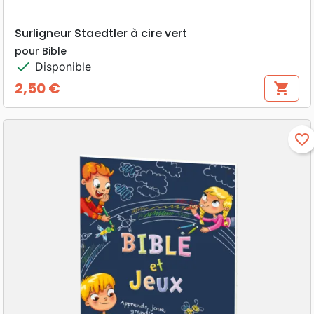
Surligneur Staedtler à cire vert
pour Bible
check
Disponible
2,50 €
shopping_cart
Prix
favorite_border