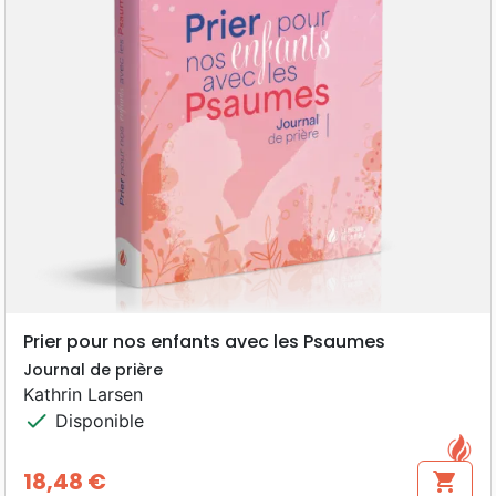
Prier pour nos enfants avec les Psaumes
Journal de prière
Kathrin Larsen
check
Disponible
18,48 €
shopping_cart
Prix