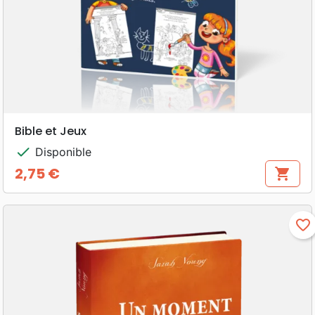
Bible et Jeux
check
Disponible
2,75 €
shopping_cart
Prix
favorite_border