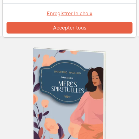
10 femmes, mères spirituelles
Auteur :
Dayspring MacLeod
Enregistrer le choix
Référence
VIDA1252
EAN
9782383912521
Accepter tous
Vida - France
Editeur