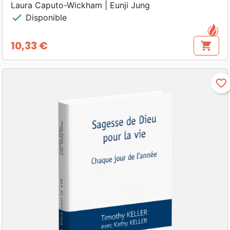
Laura Caputo-Wickham | Eunji Jung
check
Disponible
10,33 €
shopping_cart
Prix
favorite_border