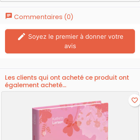
chat
Commentaires (0)
edit
Soyez le premier à donner votre
avis
Les clients qui ont acheté ce produit ont
également acheté...
favorite_border