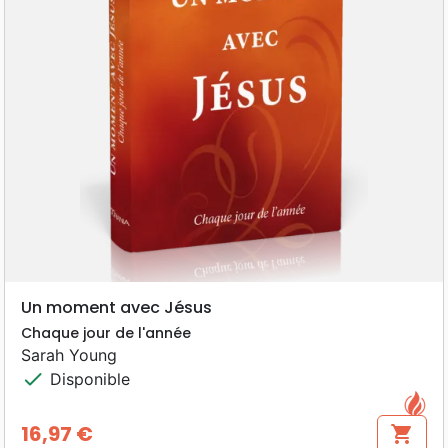
Un moment avec Jésus
Chaque jour de l'année
Sarah Young
check
Disponible
16,97 €
shopping_cart
Prix