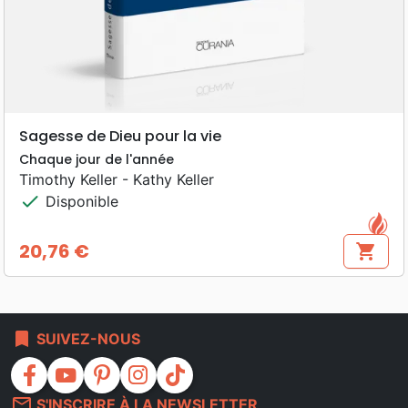
Sagesse de Dieu pour la vie
Chaque jour de l'année
Timothy Keller - Kathy Keller
check
Disponible
20,76 €
shopping_cart
Prix
bookmark
SUIVEZ-NOUS
facebook
youtube
pinterest
instagram
tiktok
mail_outline
S'INSCRIRE À LA NEWSLETTER