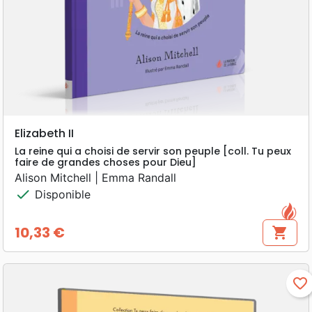
Elizabeth II
La reine qui a choisi de servir son peuple [coll. Tu peux
faire de grandes choses pour Dieu]
Alison Mitchell | Emma Randall
check
Disponible
10,33 €
shopping_cart
Prix
favorite_border