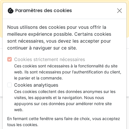
warning
Selon votre
close
cookie
Paramètres des cookies
Continuer sur le site France
localisation (États-
Unis) nous vous recommandons de faire vos achats
Nous utilisons des cookies pour vous offrir la
sur la boutique
La Maison de la Bible Suisse
meilleure expérience possible. Certains cookies
sont nécessaires, vous devez les accepter pour
menu
shopping_cart
account_circle
continuer à naviguer sur ce site.
Cookies strictement nécessaires
Ces cookies sont nécessaires à la fonctionnalité du site
web. Ils sont nécessaires pour l'authentification du client,
le panier et la commande.
Cookies analytiques
search
Ces cookies collectent des données anonymes sur les
Reche
visites, les appareils et la navigation. Nous nous
appuyons sur ces données pour améliorer notre site
Accueil
Livres
Edification
Nouveaux Convertis
web.
Jeûne biblique (Le) - [Collection Les Fondements
En fermant cette fenêtre sans faire de choix, vous acceptez
de la foi No 11]
tous les cookies.