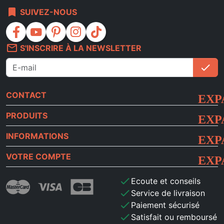
bookmark
SUIVEZ-NOUS
facebook
youtube
pinterest
instagram
tiktok
mail_outline
S'INSCRIRE À LA NEWSLETTER
check
S'i
CONTACT
PRODUITS
INFORMATIONS
VOTRE COMPTE
check
Ecoute et conseils
check
Service de livraison
check
Paiement sécurisé
check
Satisfait ou remboursé