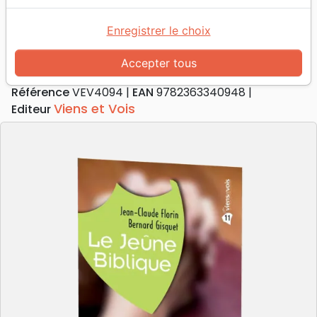
Le Jeûne biblique
[Collection Les Fondements de la foi No
Enregistrer le choix
11]
Accepter tous
Auteur :
Jean-Claude Florin
-
Bernard Gisquet
Référence
VEV4094
EAN
9782363340948
Viens et Vois
Editeur