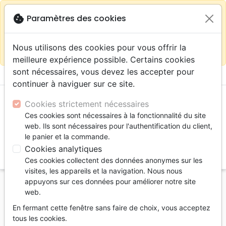
warning
Selon votre
close
cookie
Paramètres des cookies
Continuer sur le site France
localisation (États-
Unis) nous vous recommandons de faire vos achats
Nous utilisons des cookies pour vous offrir la
sur la boutique
La Maison de la Bible Suisse
meilleure expérience possible. Certains cookies
sont nécessaires, vous devez les accepter pour
menu
shopping_cart
account_circle
continuer à naviguer sur ce site.
Cookies strictement nécessaires
Ces cookies sont nécessaires à la fonctionnalité du site
web. Ils sont nécessaires pour l'authentification du client,
le panier et la commande.
Cookies analytiques
search
Ces cookies collectent des données anonymes sur les
Reche
visites, les appareils et la navigation. Nous nous
appuyons sur ces données pour améliorer notre site
Accueil
Livres
Témoignages, biographies
web.
Combattant la famine de la Parole de Dieu pendant
En fermant cette fenêtre sans faire de choix, vous acceptez
la guerre - Pdf
tous les cookies.