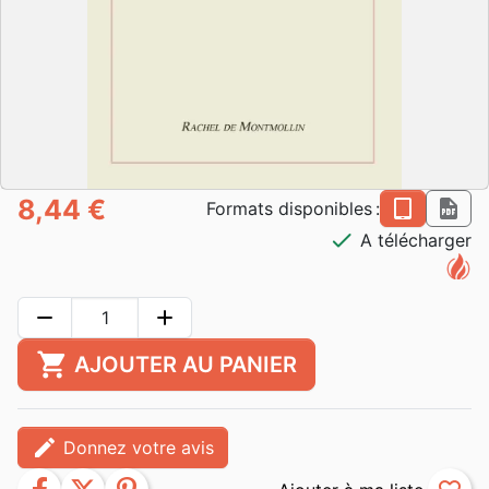
8,44 €
epub
pdf
Formats disponibles :
check
A télécharger
remove
add
shopping_cart
AJOUTER AU PANIER
edit
Donnez votre avis