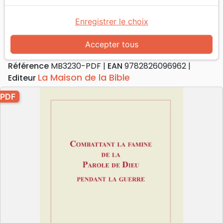
Combattant la famine de la Parole
de Dieu pendant la guerre
Enregistrer le choix
Pdf
Accepter tous
Auteur :
Rachel de Montmollin
Référence
MB3230-PDF
EAN
9782826096962
La Maison de la Bible
Editeur
PDF