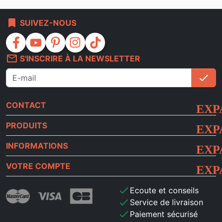
bookmark
SUIVEZ-NOUS
facebook
youtube
pinterest
instagram
tiktok
mail_outline
S'INSCRIRE À LA NEWSLETTER
check
S'i
CONTACT
PRODUITS
INFORMATIONS
VOTRE COMPTE
check
Ecoute et conseils
check
Service de livraison
check
Paiement sécurisé