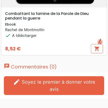
Combattant la famine de la Parole de Dieu
pendant la guerre
Ebook
Rachel de Montmollin
check
A télécharger
8,52 €
shopping_cart
Prix
chat
Commentaires (0)
edit
Soyez le premier à donner votre
avis