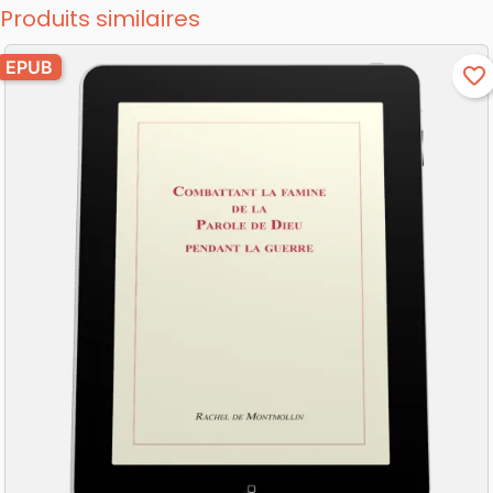
Produits similaires
EPUB
favorite_border