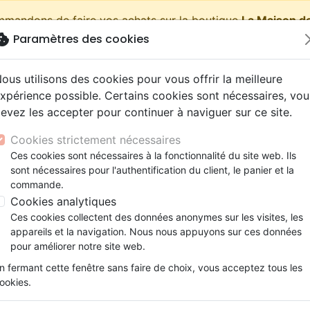
ommandons de faire vos achats sur la boutique
La Maison de
okie
Paramètres des cookies
shopping_cart
Pa
ous utilisons des cookies pour vous offrir la meilleure
xpérience possible. Certains cookies sont nécessaires, vou
evez les accepter pour continuer à naviguer sur ce site.
Nouveautés
Bibles
Livres
eBooks
Jeunesse
Cookies strictement nécessaires
Ces cookies sont nécessaires à la fonctionnalité du site web. Ils
eaux Testaments
ine
lité
 ans
lations
ns animés
s
Etude biblique
Bandes dessinées
Découverte de la foi
Adolescents, jeunes
Rap, Hip-hop
Films, fiction
Jeux
sont nécessaires pour l'authentification du client, le panier et la
ick Warren's Bible Study Methods - Twelve Ways You Can
ons
cation
e
2 ans
ry, Latino, Folk
gnement, conférences
elisation
Segond 21
Famille, couple
Méditations
Bibles jeunesse
Instrumental
Documentaires, reportage
Accessoires de Bible
commande.
iles
e
esse
ro
iels
Segond
Souffrance, Relation d'aide
Souffrance, Relation d'aide
Louange, Adoration
Papeterie
Rick Warren's Bible Study M
Cookies analytiques
k
elisation
ue
esse
NEG
Santé
Psychologie
Hardrock, Métal
Ces cookies collectent des données anonymes sur les visites, les
Twelve Ways You Can Unlock God'
cations
ts
le, Couple
l, Soul
appareils et la navigation. Nous nous appuyons sur ces données
Darby
Ethique, société, politique
Apologétique
Pop, Rock
pour améliorer notre site web.
Auteur :
Rick Warren
ation
Événements actuels
n fermant cette fenêtre sans faire de choix, vous acceptez tous les
Référence
ZON2740
EAN
9780310273004
E
ookies.
Description
Détails du produit