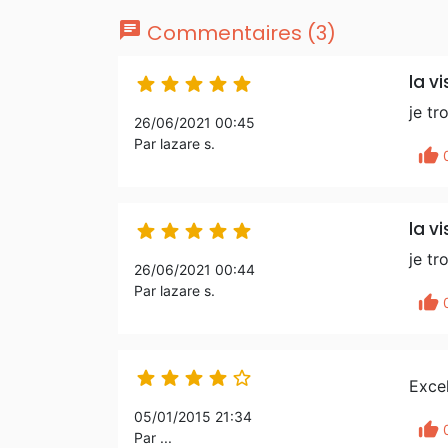
chat
Commentaires (3)
la vi





je tr
26/06/2021 00:45
Par lazare s.
thumb_up
la vi





je tr
26/06/2021 00:44
Par lazare s.
thumb_up





Excel
05/01/2015 21:34
thumb_up
Par ...