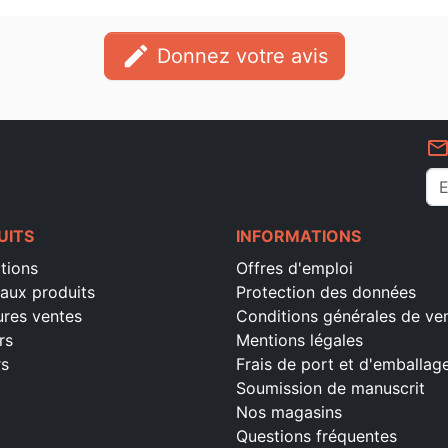
edit
Donnez votre avis
mail_outlin
UITS
INFORMATIONS
tions
Offres d'emploi
aux produits
Protection des données
ures ventes
Conditions générales de ve
rs
Mentions légales
rs
Frais de port et d'emballag
Soumission de manuscrit
Nos magasins
Questions fréquentes