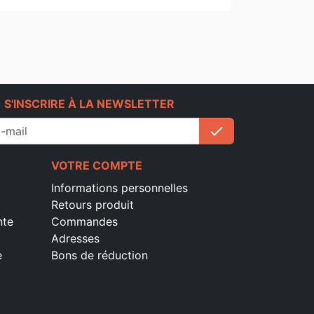
e
S'INSCRIRE À LA NEWSLETTER
check
S'inscrire
VOTRE COMPTE
Informations personnelles
Retours produit
nte
Commandes
Adresses
e
Bons de réduction