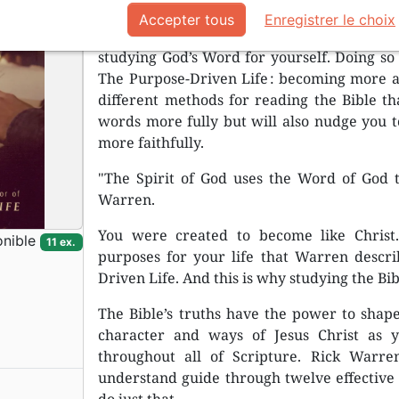
Learn how to study the Bible the way Rick
Accepter tous
Enregistrer le choix
instructions, America’s pastor guides you
studying God’s Word for yourself. Doing so w
The Purpose-Driven Life : becoming more a
different methods for reading the Bible th
words more fully but will also nudge you t
more faithfully.
"The Spirit of God uses the Word of God t
Warren.
You were created to become like Christ.
nible
11 ex.
purposes for your life that Warren descri
Driven Life. And this is why studying the Bib
The Bible’s truths have the power to shape
character and ways of Jesus Christ as 
throughout all of Scripture. Rick Warre
understand guide through twelve effective 