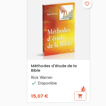
favorite_border
search
APERÇU RAPIDE
Méthodes d'étude de la
Bible
Rick Warren
check
Disponible
15,07 €
shopping_cart
Prix