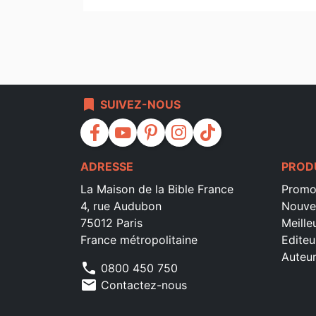
bookmark
SUIVEZ-NOUS
facebook
youtube
pinterest
instagram
tiktok
ADRESSE
PROD
La Maison de la Bible France
Promo
4, rue Audubon
Nouve
75012 Paris
Meille
France métropolitaine
Editeu
Auteu
phone
0800 450 750
mail
Contactez-nous