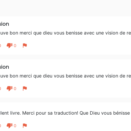
sion
ouve bon merci que dieu vous benisse avec une vision de re
thumb_down
flag
0
0
sion
ouve bon merci que dieu vous benisse avec une vision de re
thumb_down
flag
0
0
lent livre. Merci pour sa traduction! Que Dieu vous bénisse
thumb_down
flag
0
0