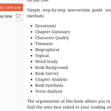
do just that.
z votre avis
Simple step-by-step instructions guide yo
methods :
favorite_border
Devotional
Chapter Summary
Character Quality
Thematic
Biographical
Topical
Word Study
Book Background
Book Survey
Chapter Analysis
Book Synthesis
Verse Analysis
The organization of this book allows you t
find the ones best suited to your reading an