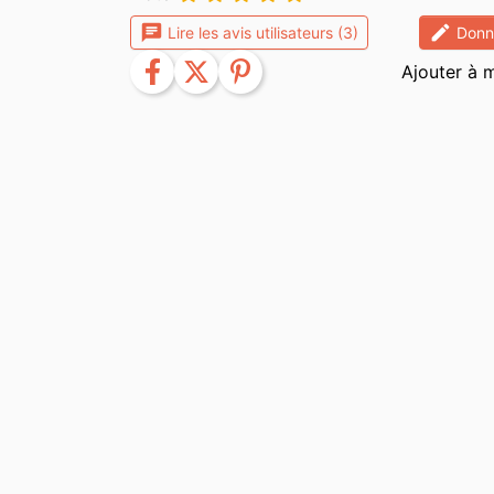
chat
edit
Lire les avis utilisateurs (3)
Donne
facebook
twitter
pinterest