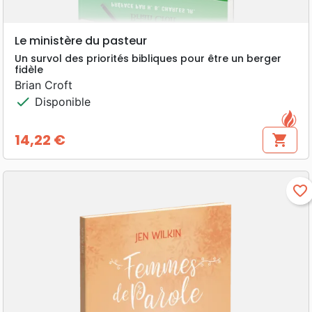
Le ministère du pasteur
Un survol des priorités bibliques pour être un berger
fidèle
Brian Croft
check
Disponible
14,22 €
shopping_cart
Prix
favorite_border