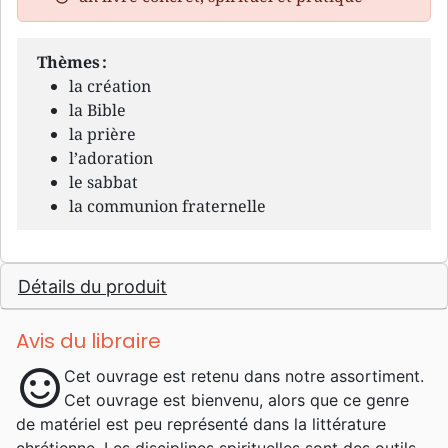
Thèmes :
la création
la Bible
la prière
l’adoration
le sabbat
la communion fraternelle
Détails du produit
Avis du libraire
sentiment_satisfied
Cet ouvrage est retenu dans notre assortiment.
Cet ouvrage est bienvenu, alors que ce genre
de matériel est peu représenté dans la littérature
chrétienne. Les disciplines spirituelles sont des outils,