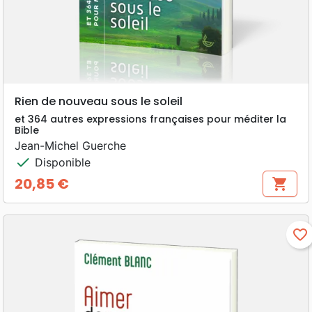
Rien de nouveau sous le soleil
et 364 autres expressions françaises pour méditer la
Bible
Jean-Michel Guerche
check
Disponible
20,85 €
shopping_cart
Prix
favorite_border