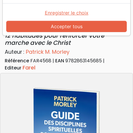
Christ
Enregistrer le choix
Guide des disciplines spirituelles pour
les hommes
Accepter tous
12 habitudes pour renforcer votre
marche avec le Christ
Auteur :
Patrick M. Morley
Référence
FAR4568
EAN
9782863145685
Farel
Editeur