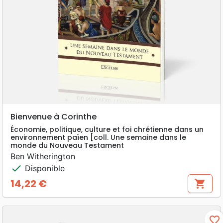
Bienvenue à Corinthe
Économie, politique, culture et foi chrétienne dans un
environnement païen [coll. Une semaine dans le
monde du Nouveau Testament
Ben Witherington
check
Disponible
14,22 €
shopping_cart
Prix
favorite_border