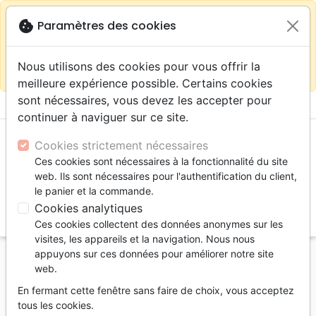
warning
Selon votre
close
cookie
Paramètres des cookies
Continuer sur le site France
localisation (États-
Unis) nous vous recommandons de faire vos achats
Nous utilisons des cookies pour vous offrir la
sur la boutique
La Maison de la Bible Suisse
meilleure expérience possible. Certains cookies
sont nécessaires, vous devez les accepter pour
menu
shopping_cart
account_circle
continuer à naviguer sur ce site.
Cookies strictement nécessaires
Ces cookies sont nécessaires à la fonctionnalité du site
web. Ils sont nécessaires pour l'authentification du client,
le panier et la commande.
Cookies analytiques
search
Ces cookies collectent des données anonymes sur les
Reche
visites, les appareils et la navigation. Nous nous
appuyons sur ces données pour améliorer notre site
Accueil
Livres
Edification
web.
Etre homme, être femme
En fermant cette fenêtre sans faire de choix, vous acceptez
Guide des disciplines spirituelles pour les hommes -
tous les cookies.
12 habitudes pour renforcer votre marche avec le