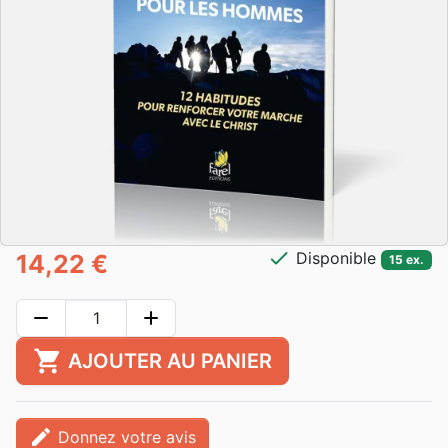
check
Disponible
14,22 €
15 ex.
remove
add
shopping_cart
AJOUTER AU PANIER
edit
Donnez votre avis