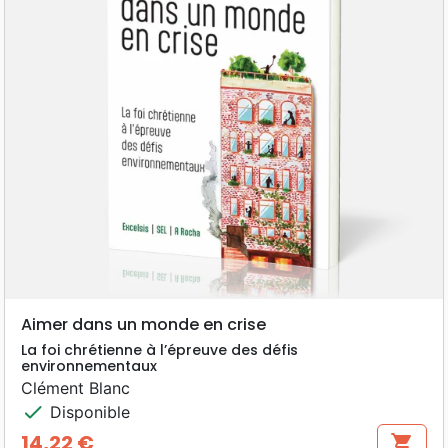
Aimer dans un monde en crise
La foi chrétienne à l’épreuve des défis
environnementaux
Clément Blanc
check
Disponible
14,22 €
shopping_cart