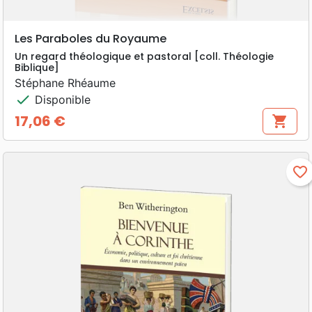
Les Paraboles du Royaume
Un regard théologique et pastoral [coll. Théologie
Biblique]
Stéphane Rhéaume
check
Disponible
17,06 €
shopping_cart
Prix
favorite_border