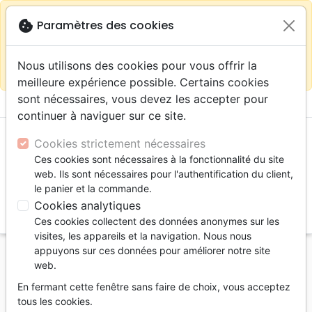
warning
Selon votre
close
cookie
Paramètres des cookies
Continuer sur le site France
localisation (États-
Unis) nous vous recommandons de faire vos achats
Nous utilisons des cookies pour vous offrir la
sur la boutique
La Maison de la Bible Suisse
meilleure expérience possible. Certains cookies
sont nécessaires, vous devez les accepter pour
menu
shopping_cart
account_circle
continuer à naviguer sur ce site.
Cookies strictement nécessaires
Ces cookies sont nécessaires à la fonctionnalité du site
web. Ils sont nécessaires pour l'authentification du client,
le panier et la commande.
Cookies analytiques
search
Ces cookies collectent des données anonymes sur les
Reche
visites, les appareils et la navigation. Nous nous
appuyons sur ces données pour améliorer notre site
Accueil
Livres
Edification
Prière
web.
Prier, c'est pourtant simple
En fermant cette fenêtre sans faire de choix, vous acceptez
Prier, c'est pourtant simple
tous les cookies.