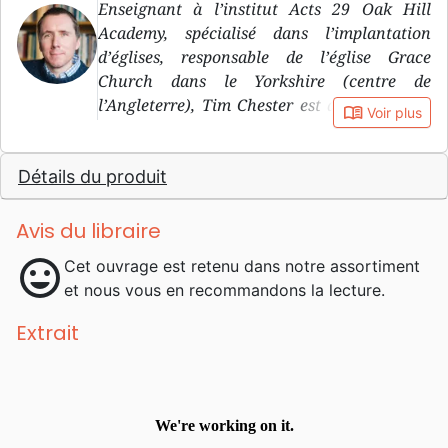
Enseignant à l’institut Acts 29 Oak Hill
Academy, spécialisé dans l’implantation
d’églises, responsable de l’église Grace
Church dans le Yorkshire (centre de
l’Angleterre), Tim Chester est aussi l’auteur
book_open
Voir plus
d’une trentaine d’ouvrages. Il est marié et
père de deux enfants.
Détails du produit
Avis du libraire
mood
Cet ouvrage est retenu dans notre assortiment
et nous vous en recommandons la lecture.
Extrait