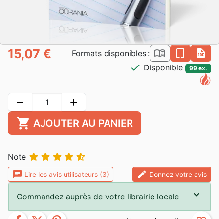
15,07 €
book_open
epub
pdf
Formats disponibles :
check
Disponible
99 ex.
remove
add
shopping_cart
AJOUTER AU PANIER





Note
chat
edit
Lire les avis utilisateurs (3)
Donnez votre avis
Commandez auprès de votre librairie locale