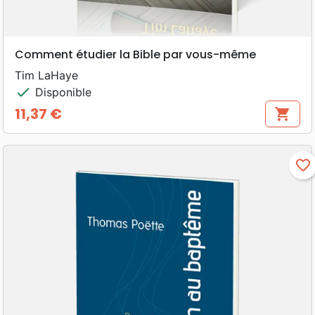
Comment étudier la Bible par vous-même
Tim LaHaye
check
Disponible
11,37 €
shopping_cart
Prix
favorite_border