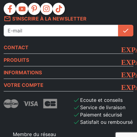
facebook
youtube
pinterest
instagram
tiktok
mail_outline
S'INSCRIRE À LA NEWSLETTER
check
S'i
CONTACT
PRODUITS
INFORMATIONS
VOTRE COMPTE
check
Ecoute et conseils
check
Service de livraison
check
Paiement sécurisé
check
Satisfait ou remboursé
Membre du réseau