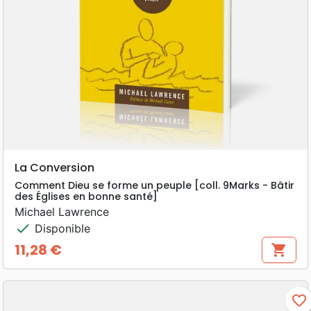
La Conversion
Comment Dieu se forme un peuple [coll. 9Marks - Bâtir
des Églises en bonne santé]
Michael Lawrence
check
Disponible
11,28 €
shopping_cart
Prix
favorite_border