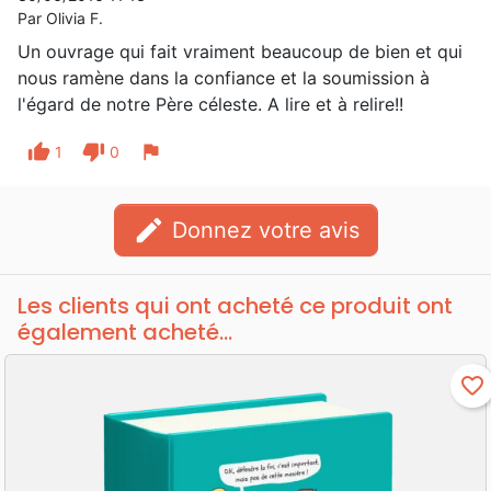
Par Olivia F.
Un ouvrage qui fait vraiment beaucoup de bien et qui
nous ramène dans la confiance et la soumission à
l'égard de notre Père céleste. A lire et à relire!!
thumb_up
thumb_down
flag
1
0
edit
Donnez votre avis
Les clients qui ont acheté ce produit ont
également acheté...
favorite_border