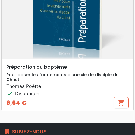
Préparation au baptême
Pour poser les fondements d'une vie de disciple du
Christ
Thomas Poëtte
check
Disponible
6,64 €
shopping_cart
Prix
bookmark
SUIVEZ-NOUS