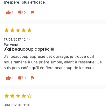
(j'espère) plus efficace.
thumb_up
thumb_down
flag
1
0





17/01/2017 12:44
Par Anne
J'ai beaucoup apprécié!
J’ai beaucoup apprécié cet ouvrage, je trouve qu’il
nous ramène à une prière simple, allant à l’essentiel! Je
suis persuadée qu’il édifiera beaucoup de lecteurs.
thumb_up
thumb_down
flag
1
0





30/06/2016 11:13