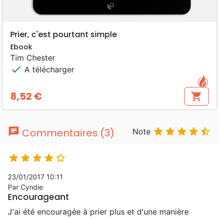
Prier, c'est pourtant simple
Ebook
Tim Chester
check
A télécharger
8,52 €
shopping_cart
Prix
chat





Commentaires (3)
Note





23/01/2017 10:11
Par Cyndie
Encourageant
J'ai été encouragée à prier plus et d'une manière