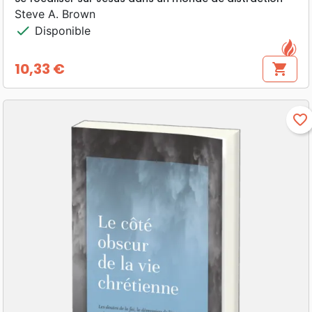
Steve A. Brown
check
Disponible
10,33 €
shopping_cart
Prix
favorite_border