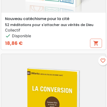
Nouveau catéchisme pour la cité
52 méditations pour s'attacher aux vérités de Dieu
Collectif
check
Disponible
18,86 €
shopping_cart
Prix
favorite_border