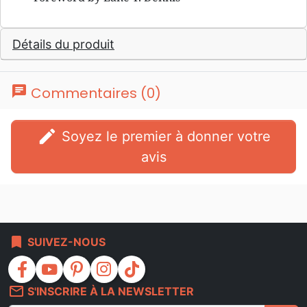
Détails du produit
chat
Commentaires (0)
edit
Soyez le premier à donner votre
avis
bookmark
SUIVEZ-NOUS
facebook
youtube
pinterest
instagram
tiktok
mail_outline
S'INSCRIRE À LA NEWSLETTER