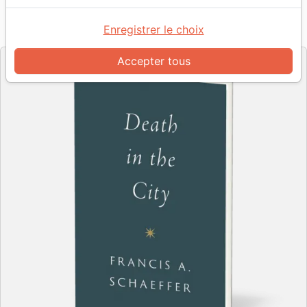
Référence
CROS7307
EAN
9781433573071
Enregistrer le choix
Crossway Books
Editeur
Accepter tous