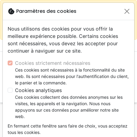
warning
Selon votre
close
cookie
Paramètres des cookies
Continuer sur le site France
localisation (États-
Unis) nous vous recommandons de faire vos achats
Nous utilisons des cookies pour vous offrir la
sur la boutique
La Maison de la Bible Suisse
meilleure expérience possible. Certains cookies
sont nécessaires, vous devez les accepter pour
menu
shopping_cart
account_circle
continuer à naviguer sur ce site.
Cookies strictement nécessaires
Ces cookies sont nécessaires à la fonctionnalité du site
web. Ils sont nécessaires pour l'authentification du client,
le panier et la commande.
Cookies analytiques
search
Ces cookies collectent des données anonymes sur les
Reche
visites, les appareils et la navigation. Nous nous
appuyons sur ces données pour améliorer notre site
Accueil
Livres
Apologétique
Death in the City
web.
Death in the City
En fermant cette fenêtre sans faire de choix, vous acceptez
tous les cookies.
Auteur :
Francis August Schaeffer