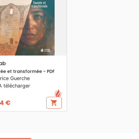
search
APERÇU RAPIDE
ab
ée et transformée - PDF
rice Guerche
 télécharger
4 €
shopping_cart