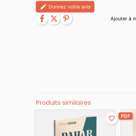
edit
Donnez votre avis
facebook
twitter
pinterest
Produits similaires
PDF
favorite_border