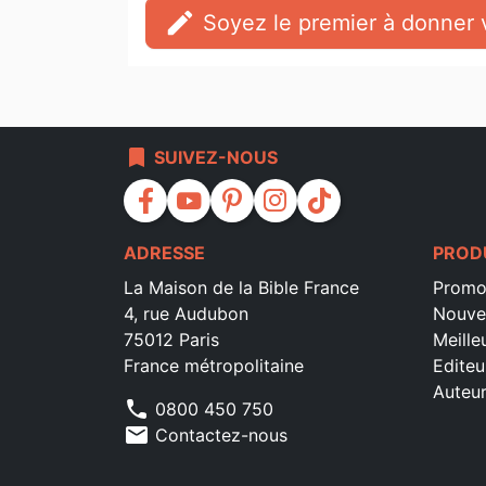
edit
Soyez le premier à donner v
bookmark
SUIVEZ-NOUS
facebook
youtube
pinterest
instagram
tiktok
ADRESSE
PROD
La Maison de la Bible France
Promo
4, rue Audubon
Nouve
75012 Paris
Meille
France métropolitaine
Editeu
Auteu
phone
0800 450 750
mail
Contactez-nous