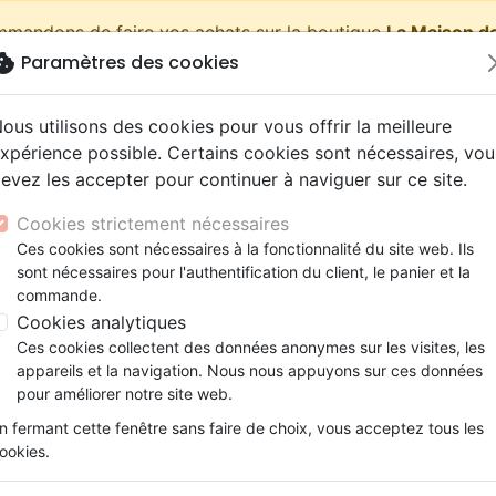
ommandons de faire vos achats sur la boutique
La Maison de
okie
Paramètres des cookies
shopping_cart
Pa
ous utilisons des cookies pour vous offrir la meilleure
xpérience possible. Certains cookies sont nécessaires, vou
evez les accepter pour continuer à naviguer sur ce site.
Nouveautés
Bibles
Livres
eBooks
Jeunesse
Cookies strictement nécessaires
Ces cookies sont nécessaires à la fonctionnalité du site web. Ils
eaux Testaments
ine
lité
 ans
lations
ns animés
s
Etude biblique
Bandes dessinées
Découverte de la foi
Adolescents, jeunes
Rap, Hip-hop
Films, fiction
Jeux
sont nécessaires pour l'authentification du client, le panier et la
Rahab - Sauvée et transformée - EBOOK
ons
cation
e
2 ans
ry, Latino, Folk
gnement, conférences
elisation
Segond 21
Famille, couple
Méditations
Bibles jeunesse
Instrumental
Documentaires, reportage
Accessoires de Bible
commande.
iles
e
esse
ro
iels
Segond
Souffrance, Relation d'aide
Souffrance, Relation d'aide
Louange, Adoration
Papeterie
Rahab
Cookies analytiques
k
elisation
ue
esse
NEG
Santé
Psychologie
Hardrock, Métal
Ces cookies collectent des données anonymes sur les visites, les
Sauvée et transformée - EBOOK
cations
ts
le, Couple
l, Soul
appareils et la navigation. Nous nous appuyons sur ces données
Darby
Ethique, société, politique
Apologétique
Pop, Rock
pour améliorer notre site web.
Auteur :
Béatrice Guerche
ation
Événements actuels
n fermant cette fenêtre sans faire de choix, vous acceptez tous les
Référence
MB3585-EPUB
EAN
97828260007
ookies.
Description
Détails du produit