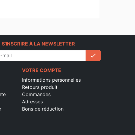
e
S'INSCRIRE À LA NEWSLETTER
check
S'inscrire
VOTRE COMPTE
Informations personnelles
Retours produit
nte
Commandes
Adresses
e
Bons de réduction