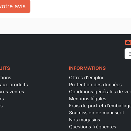
otre avis
mail_outlin
UITS
INFORMATIONS
tions
Offres d'emploi
aux produits
Protection des données
ures ventes
Conditions générales de ve
rs
Mentions légales
rs
Frais de port et d'emballag
Soumission de manuscrit
Nos magasins
Questions fréquentes