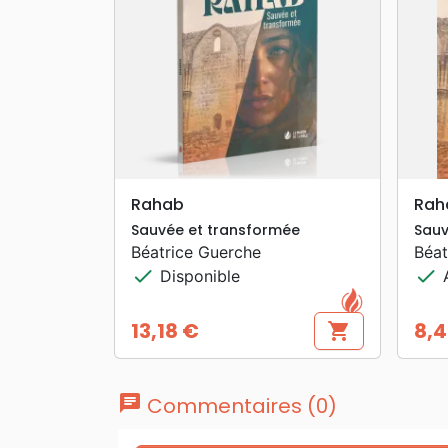
search
APERÇU RAPIDE
Rahab
Rah
Sauvée et transformée
Sauv
Béatrice Guerche
Béat
check
check
Disponible
A
13,18 €
8,4
shopping_cart
Prix
Prix
chat
Commentaires (0)