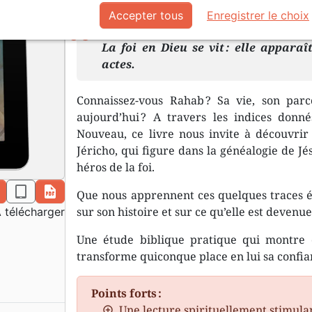
eBook en format ePub.
Accepter tous
Enregistrer le choix
La foi en Dieu se vit : elle apparaî
actes.
Connaissez-vous Rahab ? Sa vie, son par
aujourd’hui ? A travers les indices donn
Nouveau, ce livre nous invite à découvrir
Jéricho, qui figure dans la généalogie de Jé
héros de la foi.
n
epub
pdf
Que nous apprennent ces quelques traces éc
sur son histoire et sur ce qu’elle est devenue
 télécharger
Une étude biblique pratique qui montre
transforme quiconque place en lui sa confia
Points forts :
Une lecture spirituellement stimula