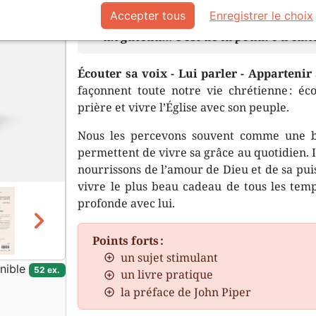
Accepter tous
Enregistrer le choix
"Trouver son plaisir en Jésus n’est 
un gâteau… c’est de la poudre à cano
Écouter sa voix - Lui parler - Appartenir
façonnent toute notre vie chrétienne : éco
prière et vivre l’Église avec son peuple.
Nous les percevons souvent comme une ba
permettent de vivre sa grâce au quotidien. I
nourrissons de l’amour de Dieu et de sa puis
vivre le plus beau cadeau de tous les temps
profonde avec lui.
chevron_right
Points forts :
un sujet stimulant
nible
52 ex.
un livre pratique
la préface de John Piper