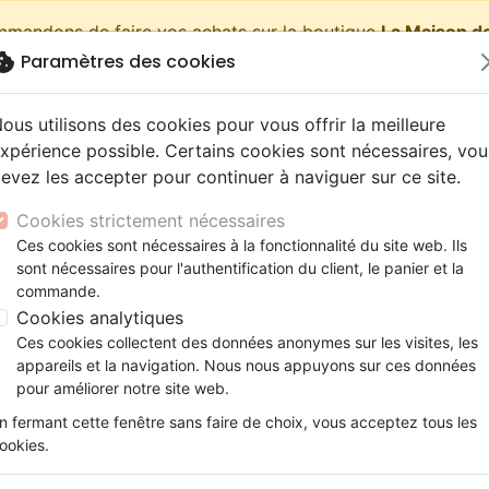
ommandons de faire vos achats sur la boutique
La Maison de
okie
Paramètres des cookies
shopping_cart
Pa
ous utilisons des cookies pour vous offrir la meilleure
xpérience possible. Certains cookies sont nécessaires, vou
evez les accepter pour continuer à naviguer sur ce site.
Nouveautés
Bibles
Livres
eBooks
Jeunesse
Cookies strictement nécessaires
Ces cookies sont nécessaires à la fonctionnalité du site web. Ils
eaux Testaments
ine
lité
 ans
lations
ns animés
s
Etude biblique
Bandes dessinées
Découverte de la foi
Adolescents, jeunes
Rap, Hip-hop
Films, fiction
Jeux
sont nécessaires pour l'authentification du client, le panier et la
spirituelle
Trouver sa joie en Dieu - 3 habitudes spirituel
ons
cation
e
2 ans
ry, Latino, Folk
gnement, conférences
elisation
Segond 21
Famille, couple
Méditations
Bibles jeunesse
Instrumental
Documentaires, reportage
Accessoires de Bible
commande.
iles
e
esse
ro
iels
Segond
Souffrance, Relation d'aide
Souffrance, Relation d'aide
Louange, Adoration
Papeterie
Trouver sa joie en Dieu
Cookies analytiques
k
elisation
ue
esse
NEG
Santé
Psychologie
Hardrock, Métal
Ces cookies collectent des données anonymes sur les visites, les
3 habitudes spirituelles pour nourri
cations
ts
le, Couple
l, Soul
appareils et la navigation. Nous nous appuyons sur ces données
Darby
Ethique, société, politique
Apologétique
Pop, Rock
pour améliorer notre site web.
Auteur :
David Mathis
ation
Événements actuels
n fermant cette fenêtre sans faire de choix, vous acceptez tous les
Référence
BLF7179
EAN
9782386571794
Edi
ookies.
Description
Détails du produit