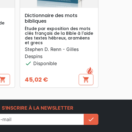
search
APERÇU RAPIDE
Dictionnaire des mots
bibliques
de
Étude par exposition des mots
clés français de la Bible à l'aide
des textes hébreux, araméens
et grecs
Stephen D. Renn - Gilles
Despins
check
Disponible
45,02 €
hopping_cart
shopping_cart
Prix
e
S'INSCRIRE À LA NEWSLETTER
check
S'inscrire