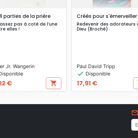
search
search
APERÇU RAPIDE
APERÇU RAPIDE
4 parties de la prière
Créés pour s'émerveiller
assez pas à coté de l’une
Redevenir des adorateurs 
re elles !
Dieu (Broché)
er Jr. Wangerin
Paul David Tripp
check
isponible
Disponible
22 €
17,91 €
shopping_cart
s
Prix
mail_outlin