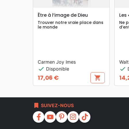
search
APERÇU RAPIDE
Être à l’image de Dieu
Les 
Trouver notre vraie place dans
Ne p
le monde
d’ent
Carmen Joy Imes
Walt
check
check
Disponible
D
17,06 €
14,
shopping_cart
Prix
Prix
bookmark
SUIVEZ-NOUS
facebook
youtube
pinterest
instagram
tiktok