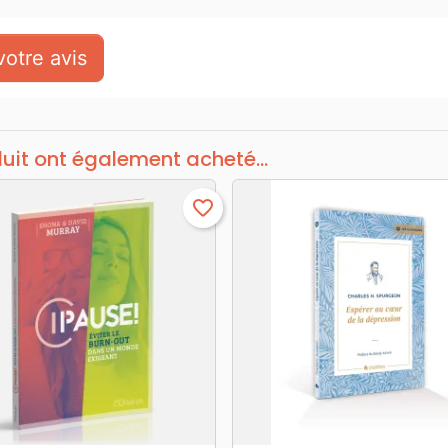
otre avis
duit ont également acheté...
favorite_border