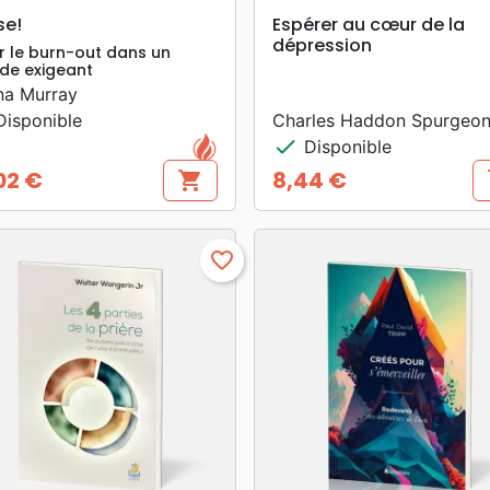
search
search
APERÇU RAPIDE
APERÇU RAPIDE
se!
Espérer au cœur de la
dépression
er le burn-out dans un
e exigeant
na Murray
isponible
Charles Haddon Spurgeo
check
Disponible
02 €
8,44 €
shopping_cart
s
Prix
favorite_border