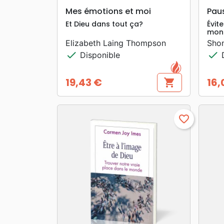
search
APERÇU RAPIDE
Mes émotions et moi
Pau
Et Dieu dans tout ça?
Évit
mond
Elizabeth Laing Thompson
Sho
check
check
Disponible
D
19,43 €
16,
shopping_cart
Prix
Prix
favorite_border