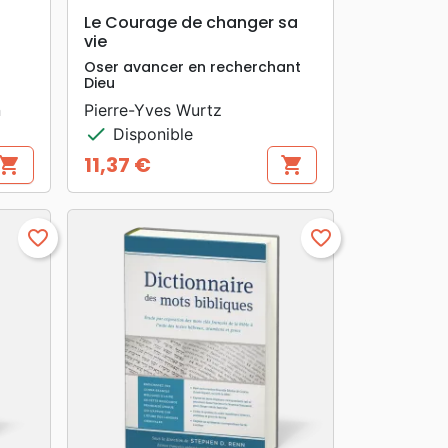
search
APERÇU RAPIDE
Le Courage de changer sa
vie
Oser avancer en recherchant
Dieu
n
Pierre-Yves Wurtz
check
Disponible
11,37 €
hopping_cart
shopping_cart
Prix
favorite_border
favorite_border