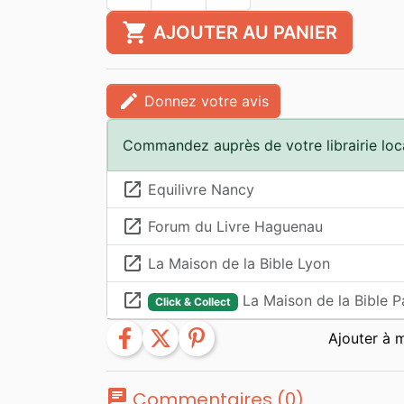
shopping_cart
AJOUTER AU PANIER
edit
Donnez votre avis
Commandez auprès de votre librairie loc
launch
Equilivre Nancy
launch
Forum du Livre Haguenau
launch
La Maison de la Bible Lyon
launch
La Maison de la Bible P
Click & Collect
facebook
twitter
pinterest
chat
Commentaires (0)