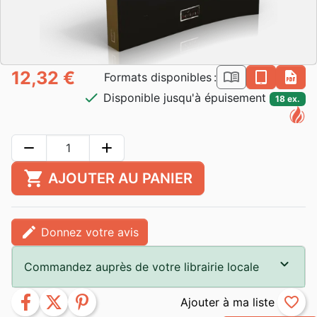
12,32 €
book_open
epub
pdf
Formats disponibles :
check
Disponible jusqu'à épuisement
18 ex.
remove
add
shopping_cart
AJOUTER AU PANIER
edit
Donnez votre avis
Commandez auprès de votre librairie locale
facebook
twitter
pinterest
favorite_border