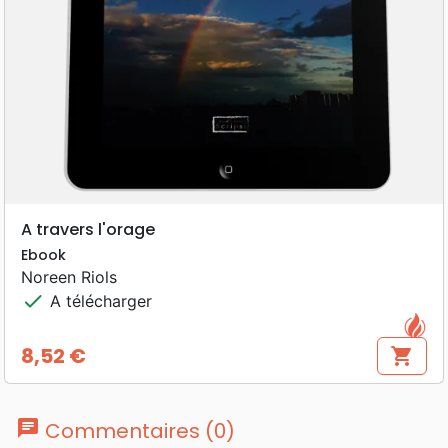
A travers l'orage
Ebook
Noreen Riols
check
A télécharger
8,52 €
shopping_cart
Prix
chat
Commentaires (0)