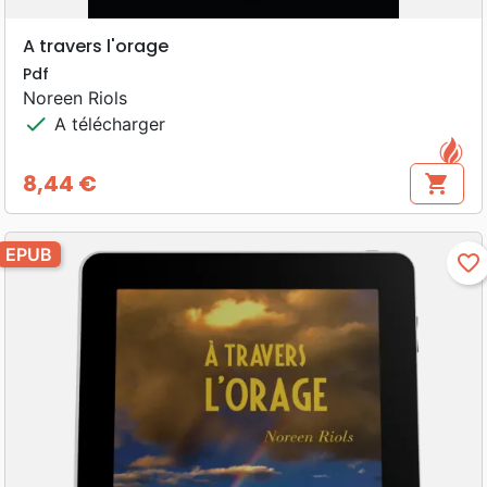
A travers l'orage
Pdf
Noreen Riols
check
A télécharger
8,44 €
shopping_cart
Prix
EPUB
favorite_border