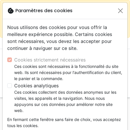
warning
Selon votre
close
cookie
Paramètres des cookies
Continuer sur le site France
localisation (États-
Unis) nous vous recommandons de faire vos achats
Nous utilisons des cookies pour vous offrir la
sur la boutique
La Maison de la Bible Suisse
meilleure expérience possible. Certains cookies
sont nécessaires, vous devez les accepter pour
menu
shopping_cart
account_circle
continuer à naviguer sur ce site.
Cookies strictement nécessaires
Ces cookies sont nécessaires à la fonctionnalité du site
web. Ils sont nécessaires pour l'authentification du client,
le panier et la commande.
Cookies analytiques
search
Ces cookies collectent des données anonymes sur les
Reche
visites, les appareils et la navigation. Nous nous
appuyons sur ces données pour améliorer notre site
Accueil
Livres
Témoignages, biographies
web.
A travers l'orage
En fermant cette fenêtre sans faire de choix, vous acceptez
A travers l'orage
tous les cookies.