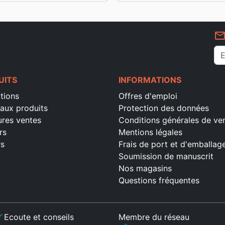
mail_outlin
UITS
INFORMATIONS
tions
Offres d'emploi
aux produits
Protection des données
ures ventes
Conditions générales de ve
rs
Mentions légales
rs
Frais de port et d'emballag
Soumission de manuscrit
Nos magasins
Questions fréquentes
ck
Ecoute et conseils
Membre du réseau