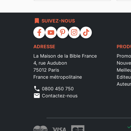
bookmark
SUIVEZ-NOUS
facebook
youtube
pinterest
instagram
tiktok
ADRESSE
PROD
La Maison de la Bible France
Promo
4, rue Audubon
Nouve
75012 Paris
Meille
France métropolitaine
Editeu
Auteu
phone
0800 450 750
mail
Contactez-nous
che