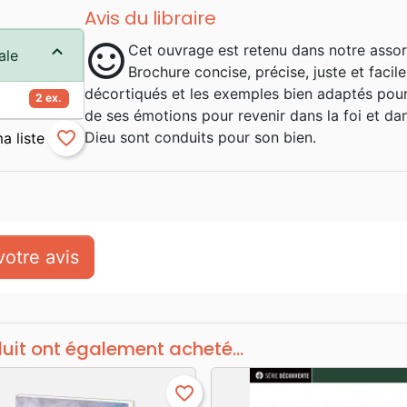
Avis du libraire
sentiment_satisfied
Cet ouvrage est retenu dans notre assor
ale
Brochure concise, précise, juste et faci
décortiqués et les exemples bien adaptés pour 
2 ex.
de ses émotions pour revenir dans la foi et da
favorite_border
Dieu sont conduits pour son bien.
otre avis
duit ont également acheté...
favorite_border