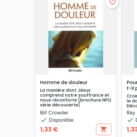
favorite_border
search
APERÇU RAPIDE
Homme de douleur
Pou
t-il
La manière dont Jésus
comprend notre souffrance et
Croi
nous réconforte [brochure NPQ
le d
série découverte]
Déco
Bill Crowder
Ray
check
check
Disponible
D
1,33 €
1,3
shopping_cart
Prix
Prix