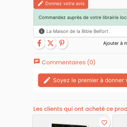
edit
Donnez votre avis
Commandez auprès de votre librairie loc
info
La Maison de la Bible Belfort
facebook
twitter
pinterest
chat
Commentaires (0)
edit
Soyez le premier à donner v
Les clients qui ont acheté ce pro
favorite_border