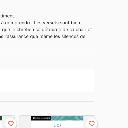
timent.
le à comprendre. Les versets sont bien
que le chrétien se détourne de sa chair et
ns l'assurance que même les silences de
favorite_border
favorite_border