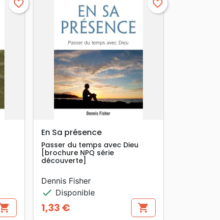
favorite_border
favorite_border
search
APERÇU RAPIDE
En Sa présence
Passer du temps avec Dieu
[brochure NPQ série
découverte]
Dennis Fisher
check
Disponible
1,33 €
hopping_cart
shopping_cart
Prix