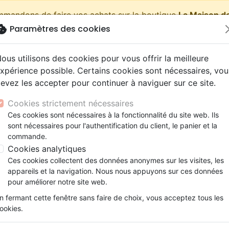
ommandons de faire vos achats sur la boutique
La Maison de
okie
Paramètres des cookies
shopping_cart
Pa
ous utilisons des cookies pour vous offrir la meilleure
xpérience possible. Certains cookies sont nécessaires, vou
evez les accepter pour continuer à naviguer sur ce site.
Nouveautés
Bibles
Livres
eBooks
Jeunesse
Cookies strictement nécessaires
Ces cookies sont nécessaires à la fonctionnalité du site web. Ils
eaux Testaments
ine
lité
 ans
lations
ns animés
s
Etude biblique
Bandes dessinées
Découverte de la foi
Adolescents, jeunes
Rap, Hip-hop
Films, fiction
Jeux
sont nécessaires pour l'authentification du client, le panier et la
ide
Epreuves
Quand Dieu ne répond pas à nos prières 
ons
cation
e
2 ans
ry, Latino, Folk
gnement, conférences
elisation
Segond 21
Famille, couple
Méditations
Bibles jeunesse
Instrumental
Documentaires, reportage
Accessoires de Bible
commande.
iles
e
esse
ro
iels
Segond
Souffrance, Relation d'aide
Souffrance, Relation d'aide
Louange, Adoration
Papeterie
Quand Dieu ne répond pas à 
Cookies analytiques
k
elisation
ue
esse
NEG
Santé
Psychologie
Hardrock, Métal
Ces cookies collectent des données anonymes sur les visites, les
[Série Découverte]
cations
ts
le, Couple
l, Soul
appareils et la navigation. Nous nous appuyons sur ces données
Darby
Ethique, société, politique
Apologétique
Pop, Rock
pour améliorer notre site web.
ation
Événements actuels
Référence
RBC5522
EAN
9781604855227
E
n fermant cette fenêtre sans faire de choix, vous acceptez tous les
Description
Détails du produit
ookies.
Le Seigneur …ne sera-t-Il plus favora