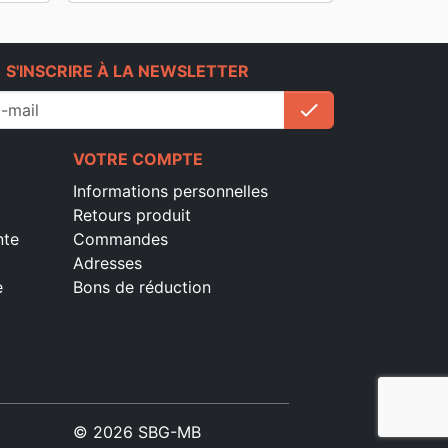
e
S'INSCRIRE À LA NEWSLETTER
check
S'inscrire
VOTRE COMPTE
Informations personnelles
Retours produit
nte
Commandes
Adresses
e
Bons de réduction
© 2026 SBG-MB