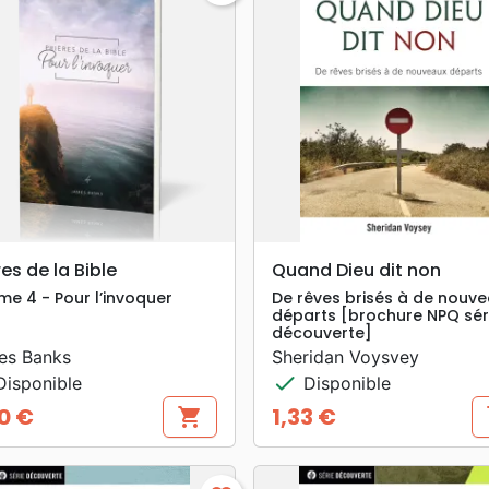
search
search
APERÇU RAPIDE
APERÇU RAPIDE
res de la Bible
Quand Dieu dit non
me 4 - Pour l’invoquer
De rêves brisés à de nouv
départs [brochure NPQ sér
découverte]
es Banks
Sheridan Voysvey
check
isponible
Disponible
0 €
1,33 €
shopping_cart
s
Prix