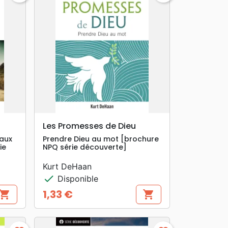
search
APERÇU RAPIDE
Les Promesses de Dieu
eaux
Prendre Dieu au mot [brochure
ie
NPQ série découverte]
Kurt DeHaan
check
Disponible
1,33 €
hopping_cart
shopping_cart
Prix