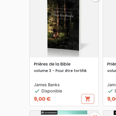
search
APERÇU RAPIDE
Prières de la Bible
Priè
volume 3 - Pour être fortifié
volu
James Banks
Jam
check
check
Disponible
D
9,00 €
9,0
shopping_cart
Prix
Prix