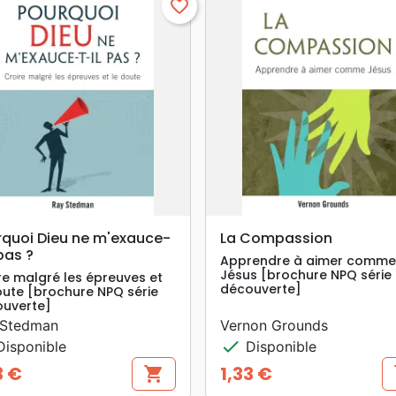
favorite_border
search
search
APERÇU RAPIDE
APERÇU RAPIDE
rquoi Dieu ne m'exauce-
La Compassion
 pas ?
Apprendre à aimer comme
Jésus [brochure NPQ série
re malgré les épreuves et
découverte]
oute [brochure NPQ série
uverte]
 Stedman
Vernon Grounds
check
isponible
Disponible
3 €
1,33 €
shopping_cart
s
Prix