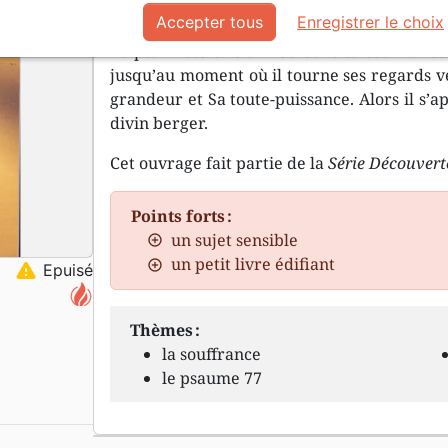
Accepter tous
Enregistrer le choix
Le psalmiste crie à Dieu dans sa souffranc
jusqu’au moment où il tourne ses regards ve
grandeur et Sa toute-puissance. Alors il s’
divin berger.
Cet ouvrage fait partie de la
Série Découvert
Points forts :
un sujet sensible
un petit livre édifiant
warning
Epuisé
Thèmes :
la souffrance
le psaume 77