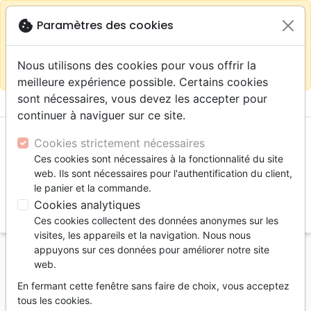
warning
Selon votre
close
cookie
Paramètres des cookies
Continuer sur le site France
localisation (États-
Unis) nous vous recommandons de faire vos achats
Nous utilisons des cookies pour vous offrir la
sur la boutique
La Maison de la Bible Suisse
meilleure expérience possible. Certains cookies
sont nécessaires, vous devez les accepter pour
menu
shopping_cart
account_circle
continuer à naviguer sur ce site.
Cookies strictement nécessaires
Ces cookies sont nécessaires à la fonctionnalité du site
web. Ils sont nécessaires pour l'authentification du client,
le panier et la commande.
Cookies analytiques
search
Ces cookies collectent des données anonymes sur les
Reche
visites, les appareils et la navigation. Nous nous
appuyons sur ces données pour améliorer notre site
Accueil
Livres
Evangelisation
web.
Conseil d'évangélisation
En fermant cette fenêtre sans faire de choix, vous acceptez
Exponentiel - Comment tes amis et toi pouvez
tous les cookies.
lancer un mouvement d'églises missionnelles