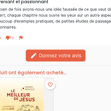
ersant et passionnant
en de fois avons-nous une idée faussée de ce que veut dire
rt; chaque chapitre nous ouvre les yeux sur un autre aspec
aucoup d’exemples pratiques, de petites études de passage
onnaires.
thumb_down
flag
3
0
edit
Donnez votre avis
duit ont également acheté...
favorite_border