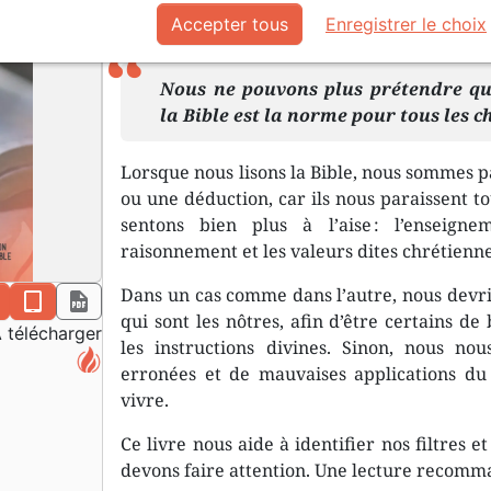
Accepter tous
Enregistrer le choix
En format pdf.
Nous ne pouvons plus prétendre qu
la Bible est la norme pour tous les c
Lorsque nous lisons la Bible, nous sommes 
ou une déduction, car ils nous paraissent to
sentons bien plus à l’aise : l’enseign
raisonnement et les valeurs dites chrétienne
Dans un cas comme dans l’autre, nous devrio
n
epub
pdf
qui sont les nôtres, afin d’être certains d
 télécharger
les instructions divines. Sinon, nous nou
erronées et de mauvaises applications du
vivre.
Ce livre nous aide à identifier nos filtres 
devons faire attention. Une lecture recomm