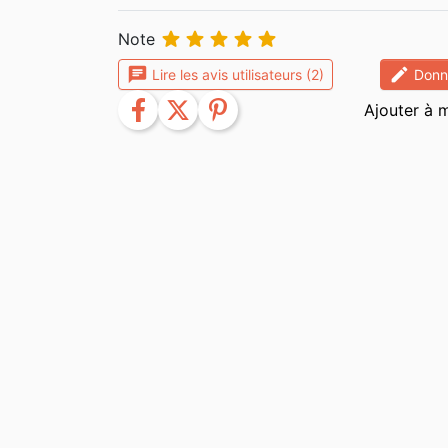





Note
chat
edit
Lire les avis utilisateurs (2)
Donne
facebook
twitter
pinterest