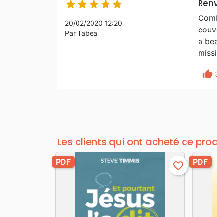
Renv





Combi
20/02/2020 12:20
couve
Par Tabea
a be
missi
thumb_up
Les clients qui ont acheté ce pro
PDF
PDF
favorite_border