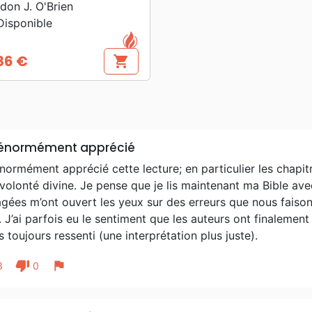
don J. O'Brien
isponible
86 €
shopping_cart
 énormément apprécié
énormément apprécié cette lecture; en particulier les chapitr
 volonté divine. Je pense que je lis maintenant ma Bible avec
gées m’ont ouvert les yeux sur des erreurs que nous faiso
. J’ai parfois eu le sentiment que les auteurs ont finaleme
is toujours ressenti (une interprétation plus juste).
thumb_down
flag
3
0