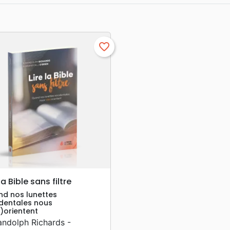
favorite_border
search
APERÇU RAPIDE
 la Bible sans filtre
d nos lunettes
dentales nous
)orientent
andolph Richards -