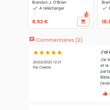
Brandon J. O'Brien
Bran
check
check
A télécharger
D
8,52 €
18,
shopping_cart
Prix
Prix
chat
Commentaires (2)
J’ai





J’ai 
20/02/2020 12:21
et la
Par Colette
parta
Bible
j’ava
thumb_up