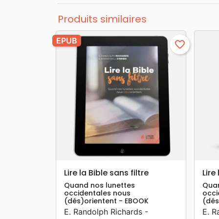
Produits similaires
EPUB
favorite_border
search
APERÇU RAPIDE
Lire la Bible sans filtre
Lire
Quand nos lunettes
Quan
occidentales nous
occi
(dés)orientent - EBOOK
(dés
E. Randolph Richards -
E. R