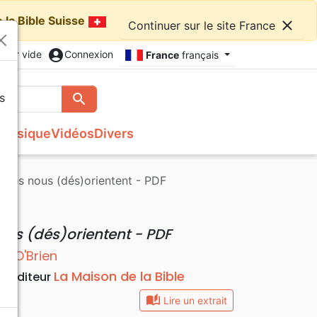
 la Bible Suisse
close
Continuer sur le site France
account_circle
nier vide
Connexion
France
français
s
search
Rechercher
Musique
Vidéos
Divers
Français courant
Fêtes chrétiennes
Bibles
Recueil enfants
Recueils de chants
Histoires vraies, témoignages
Tableaux et posters
ntales nous (dés)orientent - PDF
s
NBS
Livres cadeaux
Commentaires
Reggae
Traités, Brochures (<16 p.)
Semeur
Recueils de chants
Formation
Audio-Bibles
Audio
Nouvel Age, Esoterisme
ous (dés)orientent - PDF
Divers
J. O'Brien
La Maison de la Bible
4
Editeur
auto_stories
Lire un extrait