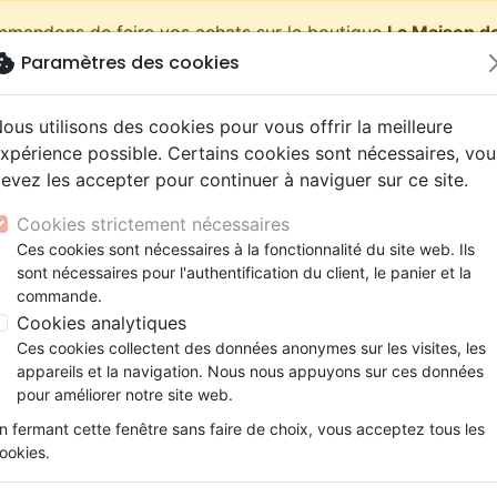
ommandons de faire vos achats sur la boutique
La Maison de
okie
Paramètres des cookies
shopping_cart
Pa
ous utilisons des cookies pour vous offrir la meilleure
xpérience possible. Certains cookies sont nécessaires, vou
evez les accepter pour continuer à naviguer sur ce site.
Nouveautés
Bibles
Livres
eBooks
Jeunesse
Cookies strictement nécessaires
Ces cookies sont nécessaires à la fonctionnalité du site web. Ils
eaux Testaments
ine
lité
 ans
lations
ns animés
s
Etude biblique
Bandes dessinées
Découverte de la foi
Adolescents, jeunes
Rap, Hip-hop
Films, fiction
Jeux
sont nécessaires pour l'authentification du client, le panier et la
èmes
Lire la Bible sans filtre - Quand nos lunettes occide
ons
cation
e
2 ans
ry, Latino, Folk
gnement, conférences
elisation
Segond 21
Famille, couple
Méditations
Bibles jeunesse
Instrumental
Documentaires, reportage
Accessoires de Bible
commande.
iles
e
esse
ro
iels
Segond
Souffrance, Relation d'aide
Souffrance, Relation d'aide
Louange, Adoration
Papeterie
Lire la Bible sans filtre
Cookies analytiques
k
elisation
ue
esse
NEG
Santé
Psychologie
Hardrock, Métal
Ces cookies collectent des données anonymes sur les visites, les
Quand nos lunettes occidentales n
cations
ts
le, Couple
l, Soul
appareils et la navigation. Nous nous appuyons sur ces données
Darby
Ethique, société, politique
Apologétique
Pop, Rock
pour améliorer notre site web.
Auteur :
E. Randolph Richards
-
Brandon 
ation
Événements actuels
n fermant cette fenêtre sans faire de choix, vous acceptez tous les
Référence
MB3584-PDF
EAN
978282609621
ookies.
Description
Détails du produit