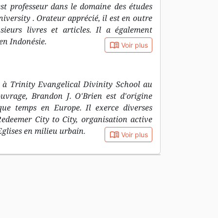
st professeur dans le domaine des études
versity . Orateur apprécié, il est en outre
sieurs livres et articles. Il a également
 en Indonésie.
book_open
Voir plus
 à Trinity Evangelical Divinity School au
uvrage, Brandon J. O'Brien est d'origine
que temps en Europe. Il exerce diverses
Redeemer City to City, organisation active
Eglises en milieu urbain.
book_open
Voir plus