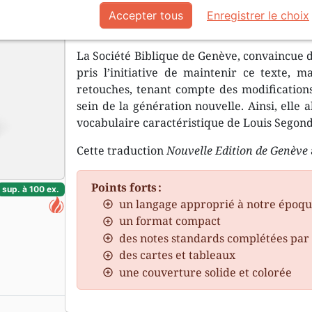
Accepter tous
Enregistrer le choix
Parce que la Bible doit être accessib
La Société Biblique de Genève, convaincue de
pris l’initiative de maintenir ce texte, 
retouches, tenant compte des modifications
sein de la génération nouvelle. Ainsi, elle a
vocabulaire caractéristique de Louis Segond
Cette traduction
Nouvelle Edition de Genève
Points forts :
sup. à 100 ex.
un langage approprié à notre époq
un format compact
des notes standards complétées par 
des cartes et tableaux
une couverture solide et colorée