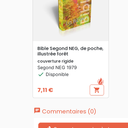
search
APERÇU RAPIDE
Bible Segond NEG, de poche,
illustrée forêt
couverture rigide
Segond NEG 1979
check
Disponible
7,11 €
shopping_cart
Prix
chat
Commentaires (0)