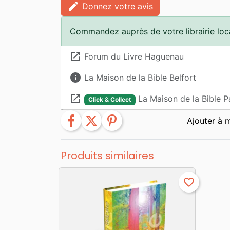
edit
Donnez votre avis
Commandez auprès de votre librairie loc
launch
Forum du Livre Haguenau
info
La Maison de la Bible Belfort
launch
La Maison de la Bible P
Click & Collect
facebook
twitter
pinterest
Produits similaires
favorite_border