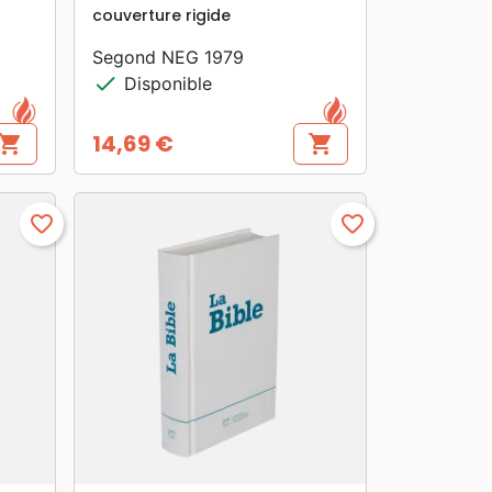
couverture rigide
Segond NEG 1979
check
Disponible
14,69 €
hopping_cart
shopping_cart
Prix
favorite_border
favorite_border