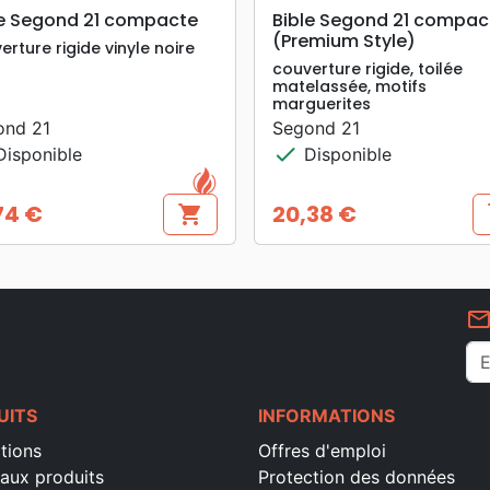
search
search
APERÇU RAPIDE
APERÇU RAPIDE
le Segond 21 compacte
Bible Segond 21 compac
(Premium Style)
erture rigide vinyle noire
couverture rigide, toilée
matelassée, motifs
marguerites
ond 21
Segond 21
check
isponible
Disponible
74 €
20,38 €
shopping_cart
s
Prix
mail_outlin
UITS
INFORMATIONS
tions
Offres d'emploi
aux produits
Protection des données