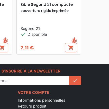
search
APERÇU RAPIDE
te
Bible Segond 21 compacte
couverture rigide imprimée
Segond 21
check
Disponible
7,11 €
hopping_cart
shopping_cart
Prix
e
S'INSCRIRE À LA NEWSLETTER
check
S'inscrire
VOTRE COMPTE
Informations personnelles
Retours produit