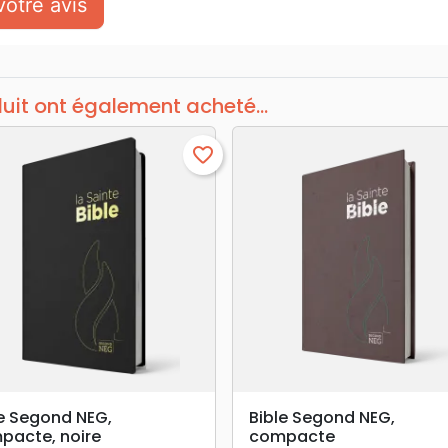
otre avis
duit ont également acheté...
favorite_border
search
search
APERÇU RAPIDE
APERÇU RAPIDE
le Segond NEG,
Bible Segond NEG,
pacte, noire
compacte