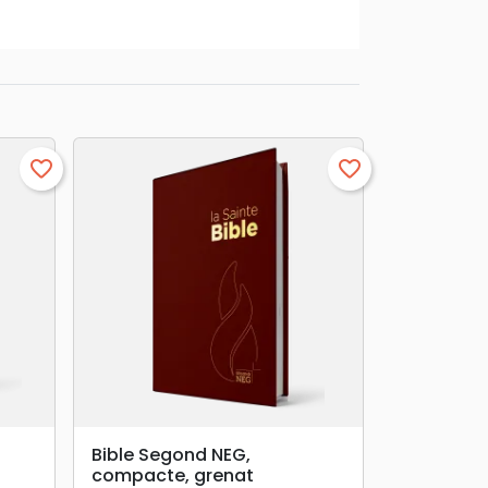
favorite_border
favorite_border
search
APERÇU RAPIDE
Bible Segond NEG,
compacte, grenat