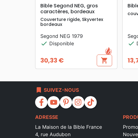
search
APERÇU RAPIDE
Bible Segond NEG, gros
Bib
caractères, bordeaux
couv
Couverture rigide, Skyvertex
bordeaux
Segond NEG 1979
Seg
check
check
Disponible
D
30,33 €
13,
shopping_cart
Prix
Prix
bookmark
SUIVEZ-NOUS
facebook
youtube
pinterest
instagram
tiktok
ADRESSE
PROD
La Maison de la Bible France
Promo
4, rue Audubon
Nouve