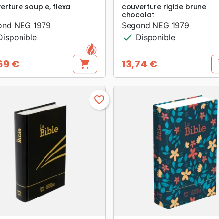
erture souple, flexa
couverture rigide brune
chocolat
ond NEG 1979
Segond NEG 1979
check
isponible
Disponible
69 €
13,74 €
shopping_cart
s
Prix
favorite_border