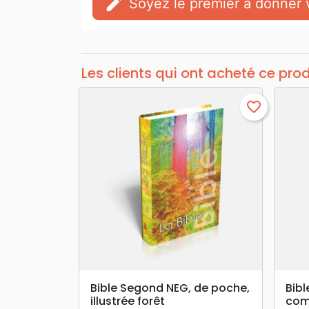
edit
Soyez le premier à donner v
Les clients qui ont acheté ce pro
favorite_border
search
APERÇU RAPIDE
Bible Segond NEG, de poche,
Bib
illustrée forêt
com