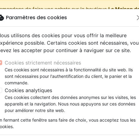
ommandons de faire vos achats sur la boutique
La Maison de
okie
Paramètres des cookies
shopping_cart
Pa
ous utilisons des cookies pour vous offrir la meilleure
xpérience possible. Certains cookies sont nécessaires, vou
evez les accepter pour continuer à naviguer sur ce site.
Nouveautés
Bibles
Livres
eBooks
Jeunesse
Cookies strictement nécessaires
Ces cookies sont nécessaires à la fonctionnalité du site web. Ils
eaux Testaments
ine
lité
 ans
lations
ns animés
s
Etude biblique
Bandes dessinées
Découverte de la foi
Adolescents, jeunes
Rap, Hip-hop
Films, fiction
Jeux
sont nécessaires pour l'authentification du client, le panier et la
 de poche, illustrée splash - couverture rigide
ons
cation
e
2 ans
ry, Latino, Folk
gnement, conférences
elisation
Segond 21
Famille, couple
Méditations
Bibles jeunesse
Instrumental
Documentaires, reportage
Accessoires de Bible
commande.
iles
e
esse
ro
iels
Segond
Souffrance, Relation d'aide
Souffrance, Relation d'aide
Louange, Adoration
Papeterie
Bible Segond NEG, de poche, 
Cookies analytiques
k
elisation
ue
esse
NEG
Santé
Psychologie
Hardrock, Métal
Ces cookies collectent des données anonymes sur les visites, les
couverture rigide
cations
ts
le, Couple
l, Soul
appareils et la navigation. Nous nous appuyons sur ces données
Darby
Ethique, société, politique
Apologétique
Pop, Rock
pour améliorer notre site web.
Version :
Segond NEG 1979
ation
Événements actuels
n fermant cette fenêtre sans faire de choix, vous acceptez tous les
Référence
NEG11117
EAN
9782608111173
Edit
ookies.
Description
Détails du produit
Documen