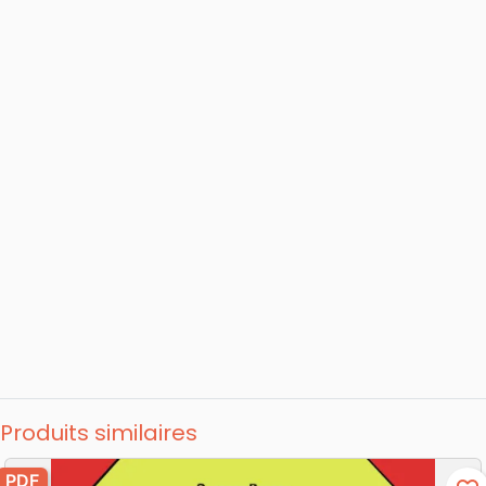
mes hobbys La lecture, et actuellement, le
soutien scolaire à des enfants en difficulté
d'apprentissage (oui, c'est un hobby!)
Pourquoi j'écris J'aime écrire et j'ai à cœur
de mettre la Parole de Dieu à la portée des
enfants. Mes textes publiés Le Mini-Lecteur
de la Bible (Ligue pour la lecture de la Bible,
1976, 2005) Nouvelles vieilles histoires
(Maison de la Bible, 2011) Parmi mes
lectures favorites La plupart des livres qui
m'ont marquée sont épuisés depuis
longtemps. Ceux qui concernent le thème
Création/évolution m'ont toujours
passionnée, les questions des enfants - face à
ce qui leur est enseigné à l'école - m'ayant
amenée à m'y intéresser. Le dernier en date
est La science face à la Bible (Roger
Produits similaires
Vercellino-Aris, éd. Foi et Victoire, 2010) . Un
texte biblique qui m'interpelle «Jésus fut
PDF