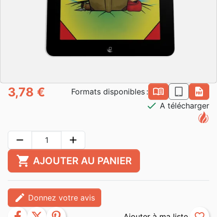
3,78 €
book_open
epub
pdf
Formats disponibles :
check
A télécharger
remove
add
shopping_cart
AJOUTER AU PANIER
edit
Donnez votre avis
facebook
twitter
pinterest
favorite_border