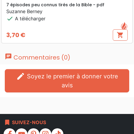
7 épisodes peu connus tirés de la Bible - pdf
Suzanne Berney
check
A télécharger
3,70 €
shopping_cart
Prix
chat
Commentaires (0)
edit
Soyez le premier à donner votre
avis
bookmark
SUIVEZ-NOUS