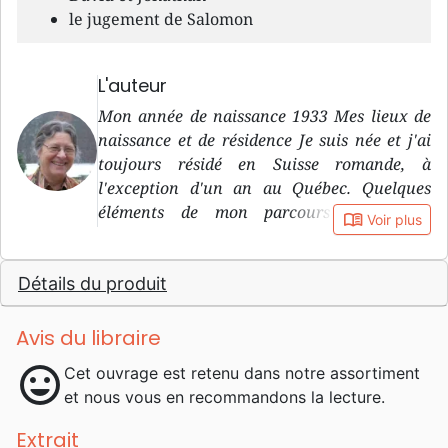
le jugement de Salomon
L'auteur
Mon année de naissance 1933 Mes lieux de
naissance et de résidence Je suis née et j'ai
toujours résidé en Suisse romande, à
l'exception d'un an au Québec. Quelques
éléments de mon parcours Institutrice
book_open
Voir plus
primaire de formation, j'ai enseigné pendant
trente-cinq ans. Parallèlement, j'ai collaboré
Détails du produit
avec la Ligue pour la lecture de la Bible dans
plusieurs domaines: camps, rédaction d'un
guide de lecture biblique pour enfants, notes
Avis du libraire
bibliques pour adultes, membre du comité de
mood
Cet ouvrage est retenu dans notre assortiment
direction... J'ai suivi des cours de
et nous vous en recommandons la lecture.
perfectionnement pour ma profession et
pour l'expression écrite. Quelques-uns de
Extrait