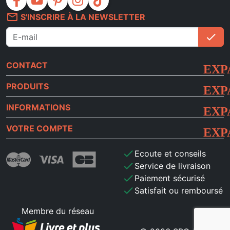
facebook
youtube
pinterest
instagram
tiktok
mail_outline
S'INSCRIRE À LA NEWSLETTER
check
S'i
CONTACT
PRODUITS
INFORMATIONS
VOTRE COMPTE
check
Ecoute et conseils
check
Service de livraison
check
Paiement sécurisé
check
Satisfait ou remboursé
Membre du réseau