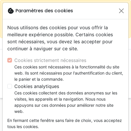
warning
Selon votre
close
cookie
Paramètres des cookies
Continuer sur le site France
localisation (États-
Unis) nous vous recommandons de faire vos achats
Nous utilisons des cookies pour vous offrir la
sur la boutique
La Maison de la Bible Suisse
meilleure expérience possible. Certains cookies
sont nécessaires, vous devez les accepter pour
menu
shopping_cart
account_circle
continuer à naviguer sur ce site.
Cookies strictement nécessaires
Ces cookies sont nécessaires à la fonctionnalité du site
web. Ils sont nécessaires pour l'authentification du client,
le panier et la commande.
Cookies analytiques
search
Ces cookies collectent des données anonymes sur les
Reche
visites, les appareils et la navigation. Nous nous
appuyons sur ces données pour améliorer notre site
Accueil
Jeunesse
web.
Nouvelles vieilles histoires - 7 épisodes peu connus
En fermant cette fenêtre sans faire de choix, vous acceptez
tirés de la Bible - ebook
tous les cookies.